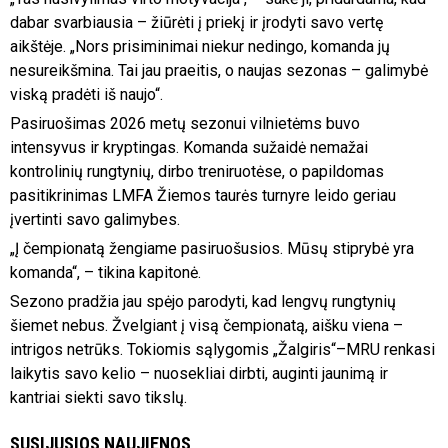
dabar svarbiausia – žiūrėti į priekį ir įrodyti savo vertę
aikštėje. „Nors prisiminimai niekur nedingo, komanda jų
nesureikšmina. Tai jau praeitis, o naujas sezonas – galimybė
viską pradėti iš naujo“.
Pasiruošimas 2026 metų sezonui vilnietėms buvo
intensyvus ir kryptingas. Komanda sužaidė nemažai
kontrolinių rungtynių, dirbo treniruotėse, o papildomas
pasitikrinimas LMFA Žiemos taurės turnyre leido geriau
įvertinti savo galimybes.
„Į čempionatą žengiame pasiruošusios. Mūsų stiprybė yra
komanda“, – tikina kapitonė.
Sezono pradžia jau spėjo parodyti, kad lengvų rungtynių
šiemet nebus. Žvelgiant į visą čempionatą, aišku viena –
intrigos netrūks. Tokiomis sąlygomis „Žalgiris“–MRU renkasi
laikytis savo kelio – nuosekliai dirbti, auginti jaunimą ir
kantriai siekti savo tikslų.
SUSIJUSIOS NAUJIENOS