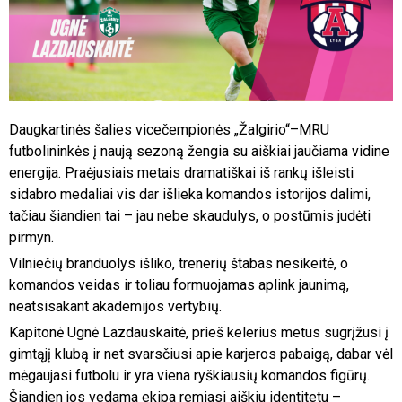
Daugkartinės šalies vicečempionės „Žalgirio“–MRU
futbolininkės į naują sezoną žengia su aiškiai jaučiama vidine
energija. Praėjusiais metais dramatiškai iš rankų išleisti
sidabro medaliai vis dar išlieka komandos istorijos dalimi,
tačiau šiandien tai – jau nebe skaudulys, o postūmis judėti
pirmyn.
Vilniečių branduolys išliko, trenerių štabas nesikeitė, o
komandos veidas ir toliau formuojamas aplink jaunimą,
neatsisakant akademijos vertybių.
Kapitonė Ugnė Lazdauskaitė, prieš kelerius metus sugrįžusi į
gimtąjį klubą ir net svarsčiusi apie karjeros pabaigą, dabar vėl
mėgaujasi futbolu ir yra viena ryškiausių komandos figūrų.
Šiandien jos vedama ekipa remiasi aiškiu identitetu –