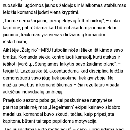
nuosekliai ugdomos jaunos žaidėjos ir išlaikomas stabilumas
leidžia komandai judėti viena kryptimi.
„Turime nemažai jaunų, perspektyvių futbolininkių“, – sako
kapitonė, pabrėždama, kad būtent akademija ir nuoseklus
jaunimo įtraukimas yra vienas didžiausių komandos
išskirtinumų.
Aikštėje „Žalgirio“–MRU futbolininkės išlieka ištikimos savo
braižui. Komanda siekia kontroliuoti kamuolį, kurti atakas ir
ieškoti įvarčių. „Stengiamės laikytis savo žaidimo plano“, –
teigia U. Lazdauskaitė, akcentuodama, kad disciplina leidžia
demonstruoti savo jėgą tiek puolime, tiek gynyboje. Ne
mažiau svarbus ir komandiškumas – čia rezultatas visada
aukščiau individualių ambicijų.
Praėjusio sezono pabaiga, kai paskutinėse rungtynėse
patirtas pralaimėjimas „Hegelmann“ ekipai kainavo sidabro
medalius, komandai buvo skaudi, tačiau, kaip pripažįsta
kapitonė, būtent tai tapo papildoma motyvacija.
„Tas nusivylimas virto motyvacija“, – sakė ji, pridurdama, kad