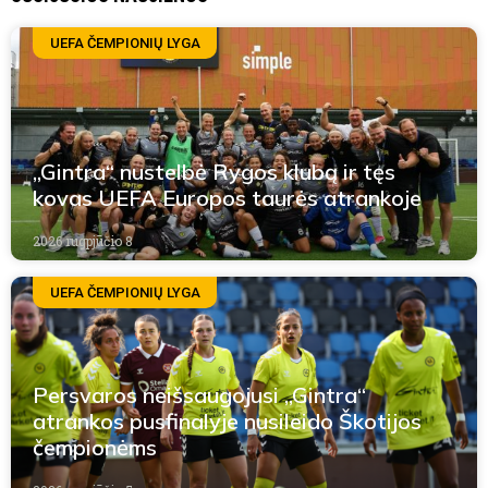
UEFA ČEMPIONIŲ LYGA
„Gintra“ nustelbė Rygos klubą ir tęs
kovas UEFA Europos taurės atrankoje
2026 rugpjūčio 8
UEFA ČEMPIONIŲ LYGA
Persvaros neišsaugojusi „Gintra“
atrankos pusfinalyje nusileido Škotijos
čempionėms