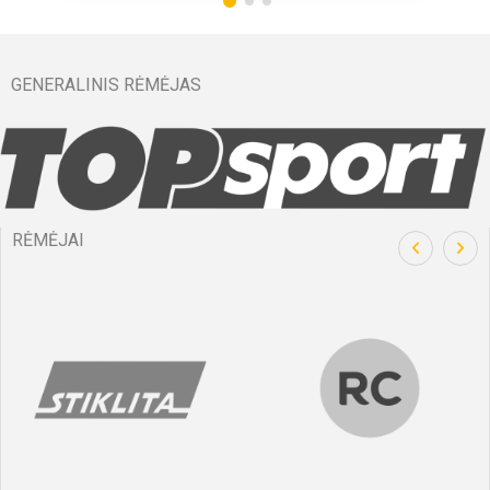
GENERALINIS RĖMĖJAS
RĖMĖJAI