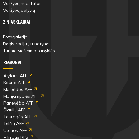
Varžybų nuostatai
Varžybų dalyvių
ŽINIASKLAIDAI
Fotogalerija
Registracija į rungtynes
Turinio viešinimo taisyklės
REGIONAI
Alytaus AFF
Kauno AFF
Klaipėdos AFF
Marijampolės AFF
Panevėžio AFF
Šiaulių AFF
Tauragės AFF
Telšių AFF
Utenos AFF
Vilniaus RFS