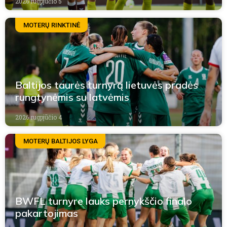
2026 rugpjūčio 5
MOTERŲ RINKTINĖ
Baltijos taurės turnyrą lietuvės pradės
rungtynėmis su latvėmis
2026 rugpjūčio 4
MOTERŲ BALTIJOS LYGA
BWFL turnyre lauks pernykščio finalo
pakartojimas