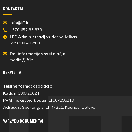
KONTAKTAI
info@lff.lt
+370 652 33 339
LFF Administracijos darbo laikas
I-V: 8:00 – 17:00
Dėl informacijos svetainėje
media@lff.lt
REKVIZITAI
Teisinė forma:
asociacija
Kodas:
190729624
PVM mokėtojo kodas:
LT907296219
Adresas:
Sporto g. 3, LT-
44221
, Kaunas, Lietuva
VARŽYBŲ DOKUMENTAI