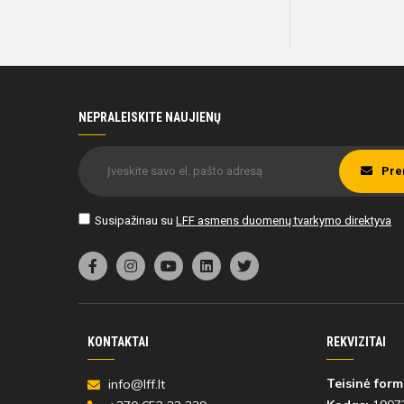
NEPRALEISKITE NAUJIENŲ
Pre
Susipažinau su
LFF asmens duomenų tvarkymo direktyva
KONTAKTAI
REKVIZITAI
Teisinė form
info@lff.lt