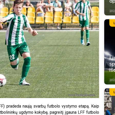
ap
202
Li
sp
iš
202
LFF) pradeda naują svarbų futbolo vystymo etapą. Kaip
tbolininkų ugdymo kokybę, pagreitį įgauna LFF futbolo