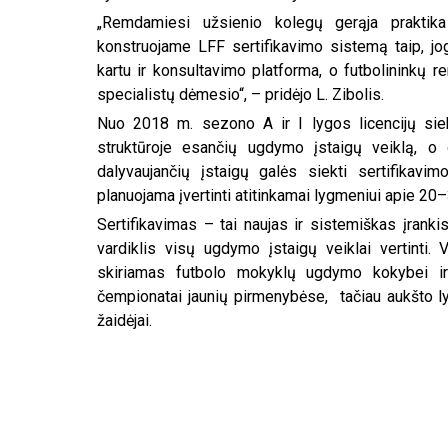
„Remdamiesi užsienio kolegų gerąja praktika
konstruojame LFF sertifikavimo sistemą taip, jog
kartu ir konsultavimo platforma, o futbolininkų
specialistų dėmesio“, – pridėjo L. Zibolis.
Nuo 2018 m. sezono A ir I lygos licencijų sieki
struktūroje esančių ugdymo įstaigų veiklą, o
dalyvaujančių įstaigų galės siekti sertifikav
planuojama įvertinti atitinkamai lygmeniui apie 20
Sertifikavimas – tai naujas ir sistemiškas įranki
vardiklis visų ugdymo įstaigų veiklai vertinti.
skiriamas futbolo mokyklų ugdymo kokybei ir 
čempionatai jaunių pirmenybėse, tačiau aukšto lygi
žaidėjai.