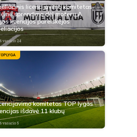
eliacinis licencijavimo komitetas
iėmė sprendimą dėl moterų A
gos licencijos pareiškėjos
eliacijos
6 vasario 24
TOPLYGA
cencijavimo komitetas TOP lygos
cencijas išdavė 11 klubų
6 vasario 5