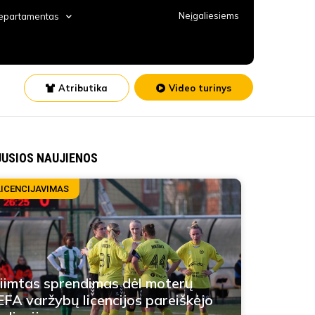
Neįgaliesiems
departamentas
Atributika
Video turinys
JUSIOS NAUJIENOS
LICENCIJAVIMAS
iimtas sprendimas dėl moterų
FA varžybų licencijos pareiškėjo