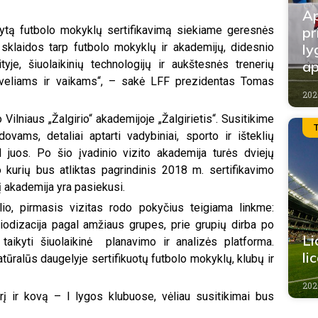
Ap
pr
atytą futbolo mokyklų sertifikavimą siekiame geresnės
ly
sklaidos tarp futbolo mokyklų ir akademijų, didesnio
ap
je, šiuolaikinių technologijų ir aukštesnės trenerių
 tėveliams ir vaikams“, – sakė LFF prezidentas Tomas
202
 Vilniaus „Žalgirio“ akademijoje „Žalgirietis“. Susitikime
vams, detaliai aptarti vadybiniai, sporto ir išteklių
al juos. Po šio įvadinio vizito akademija turės dviejų
o kurių bus atliktas pagrindinis 2018 m. sertifikavimo
į akademija yra pasiekusi.
o, pirmasis vizitas rodo pokyčius teigiama linkme:
riodizacija pagal amžiaus grupes, prie grupių dirba po
Li
 taikyti šiuolaikinė planavimo ir analizės platforma.
li
atūralūs daugelyje sertifikuotų futbolo mokyklų, klubų ir
202
rį ir kovą – I lygos klubuose, vėliau susitikimai bus