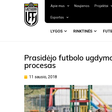
Apie mus
Naujienos
Projektai
Esportas
LYGOS
RINKTINĖS
FUTB
Prasidėjo futbolo ugdymo
procesas
11 sausio, 2018