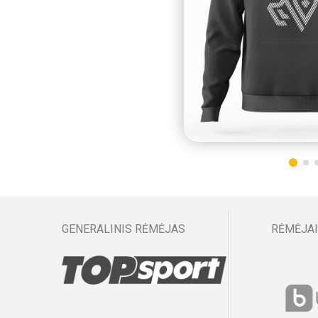
GENERALINIS RĖMĖJAS
RĖMĖJAI