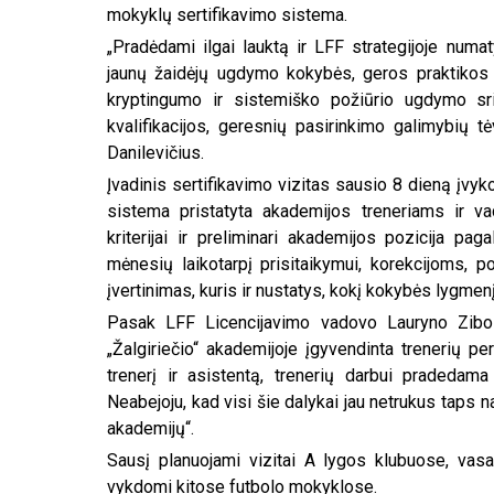
mokyklų sertifikavimo sistema.
„Pradėdami ilgai lauktą ir LFF strategijoje num
jaunų žaidėjų ugdymo kokybės, geros praktikos 
kryptingumo ir sistemiško požiūrio ugdymo srity
kvalifikacijos, geresnių pasirinkimo galimybių
Danilevičius.
Įvadinis sertifikavimo vizitas sausio 8 dieną įvyko
sistema pristatyta akademijos treneriams ir vado
kriterijai ir preliminari akademijos pozicija pag
mėnesių laikotarpį prisitaikymui, korekcijoms, p
įvertinimas, kuris ir nustatys, kokį kokybės lygmen
Pasak LFF Licencijavimo vadovo Lauryno Ziboli
„Žalgiriečio“ akademijoje įgyvendinta trenerių pe
trenerį ir asistentą, trenerių darbui pradedama
Neabejoju, kad visi šie dalykai jau netrukus taps n
akademijų“.
Sausį planuojami vizitai A lygos klubuose, vasa
vykdomi kitose futbolo mokyklose.