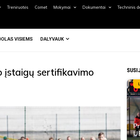
Treniruotės
Comet
Mokymai
Dokumentai
Techninis 
OLAS VISIEMS
DALYVAUK
 įstaigų sertifikavimo
SUSI
Pr
UE