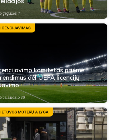
eliacijos
6 gegužės 7
LICENCIJAVIMAS
cencijavimo komitetas priėmė
rendimus dėl UEFA licencijų
davimo
6 balandžio 30
LIETUVOS MOTERŲ A LYGA