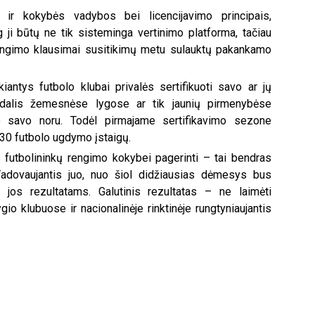
 ir kokybės vadybos bei licencijavimo principais,
 ji būtų ne tik sisteminga vertinimo platforma, tačiau
 rengimo klausimai susitikimų metu sulauktų pakankamo
antys futbolo klubai privalės sertifikuoti savo ar jų
 dalis žemesnėse lygose ar tik jaunių pirmenybėse
imo savo noru. Todėl pirmajame sertifikavimo sezone
–30 futbolo ugdymo įstaigų.
s futbolininkų rengimo kokybei pagerinti – tai bendras
 Vadovaujantis juo, nuo šiol didžiausias dėmesys bus
jos rezultatams. Galutinis rezultatas – ne laimėti
o klubuose ir nacionalinėje rinktinėje rungtyniaujantis