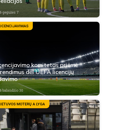
eliacijos
6 gegužės 7
LICENCIJAVIMAS
cencijavimo komitetas priėmė
rendimus dėl UEFA licencijų
davimo
6 balandžio 30
LIETUVOS MOTERŲ A LYGA