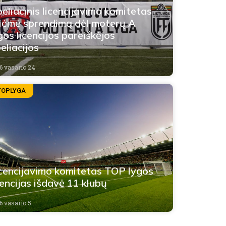
eliacinis licencijavimo komitetas
iėmė sprendimą dėl moterų A
gos licencijos pareiškėjos
eliacijos
6 vasario 24
TOPLYGA
cencijavimo komitetas TOP lygos
cencijas išdavė 11 klubų
6 vasario 5