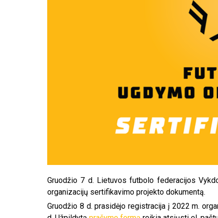
Gruodžio 7 d. Lietuvos futbolo federacijos Vykd
organizacijų sertifikavimo projekto dokumentą.
Gruodžio 8 d. prasidėjo registracija į 2022 m. orga
d. Užpildytą
prašymo formą
reikia atsiųsti el. paštu