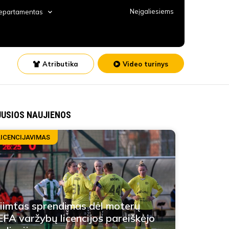
Neįgaliesiems
departamentas
Atributika
Video turinys
JUSIOS NAUJIENOS
LICENCIJAVIMAS
iimtas sprendimas dėl moterų
FA varžybų licencijos pareiškėjo