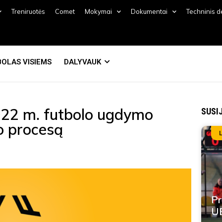
Treniruotės
Comet
Mokymai
Dokumentai
Techninis 
OLAS VISIEMS
DALYVAUK
 2022 m. futbolo ugdymo
SUSI
mo procesą
Pr
UE