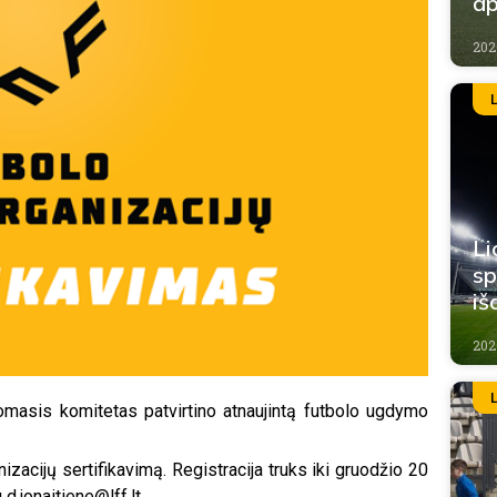
ap
202
Li
sp
iš
202
omasis komitetas patvirtino atnaujintą futbolo ugdymo
nizacijų sertifikavimą. Registracija truks iki gruodžio 20
 d.jonaitiene@lff.lt