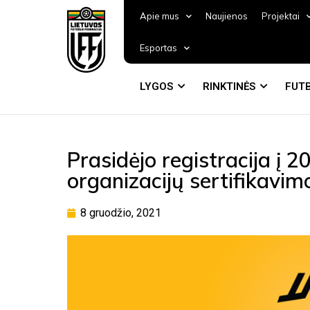
Apie mus
Naujienos
Projektai
Esportas
LYGOS
RINKTINĖS
FUTB
Prasidėjo registracija į
organizacijų sertifikavi
8 gruodžio, 2021