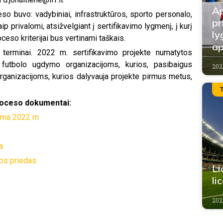
Ap
so buvo: vadybiniai, infrastruktūros, sporto personalo,
pr
aip privalomi, atsižvelgiant į sertifikavimo lygmenį, į kurį
ly
oceso kriterijai bus vertinami taškais.
ap
 terminai. 2022 m. sertifikavimo projekte numatytos
futbolo ugdymo organizacijoms, kurios, pasibaigus
202
Organizacijoms, kurios dalyvauja projekte pirmus metus,
roceso dokumentai:
rma 2022 m.
a
os priedas
Li
li
202