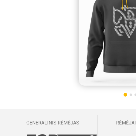
GENERALINIS RĖMĖJAS
RĖMĖJAI