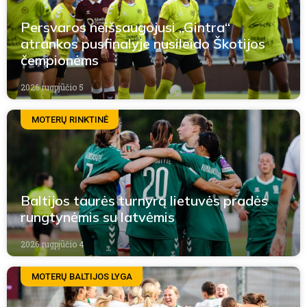
Persvaros neišsaugojusi „Gintra“
atrankos pusfinalyje nusileido Škotijos
čempionėms
2026 rugpjūčio 5
MOTERŲ RINKTINĖ
Baltijos taurės turnyrą lietuvės pradės
rungtynėmis su latvėmis
2026 rugpjūčio 4
MOTERŲ BALTIJOS LYGA