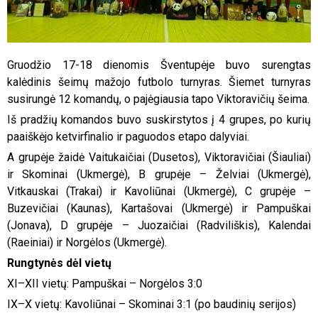
Gruodžio 17-18 dienomis Šventupėje buvo surengtas
kalėdinis šeimų mažojo futbolo turnyras. Šiemet turnyras
susirungė 12 komandų, o pajėgiausia tapo Viktoravičių šeima.
Iš pradžių komandos buvo suskirstytos į 4 grupes, po kurių
paaiškėjo ketvirfinalio ir paguodos etapo dalyviai.
A grupėje žaidė Vaitukaičiai (Dusetos), Viktoravičiai (Šiauliai)
ir Skominai (Ukmergė), B grupėje – Želviai (Ukmergė),
Vitkauskai (Trakai) ir Kavoliūnai (Ukmergė), C grupėje –
Buzevičiai (Kaunas), Kartašovai (Ukmergė) ir Pampuškai
(Jonava), D grupėje – Juozaičiai (Radviliškis), Kalendai
(Raeiniai) ir Norgėlos (Ukmergė).
Rungtynės dėl vietų
XI–XII vietų: Pampuškai – Norgėlos 3:0
IX–X vietų: Kavoliūnai – Skominai 3:1 (po baudinių serijos)