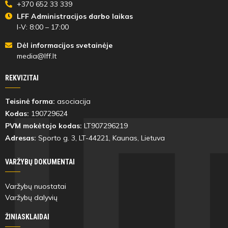
+370 652 33 339
LFF Administracijos darbo laikas
I-V: 8:00 – 17:00
Dėl informacijos svetainėje
media@lff.lt
REKVIZITAI
Teisinė forma:
asociacija
Kodas:
190729624
PVM mokėtojo kodas:
LT907296219
Adresas:
Sporto g. 3, LT-
44221
, Kaunas, Lietuva
VARŽYBŲ DOKUMENTAI
Varžybų nuostatai
Varžybų dalyvių
ŽINIASKLAIDAI