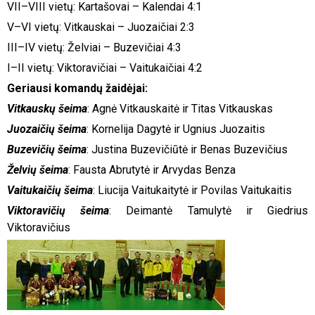
VII–VIII vietų: Kartašovai – Kalendai 4:1
V–VI vietų: Vitkauskai – Juozaičiai 2:3
III–IV vietų: Želviai – Buzevičiai 4:3
I–II vietų: Viktoravičiai – Vaitukaičiai 4:2
Geriausi komandų žaidėjai:
Vitkauskų šeima
: Agnė Vitkauskaitė ir Titas Vitkauskas
Juozaičių šeima
: Kornelija Dagytė ir Ugnius Juozaitis
Buzevičių šeima
: Justina Buzevičiūtė ir Benas Buzevičius
Želvių šeima
: Fausta Abrutytė ir Arvydas Benza
Vaitukaičių šeima
: Liucija Vaitukaitytė ir Povilas Vaitukaitis
Viktoravičių šeima
: Deimantė Tamulytė ir Giedrius
Viktoravičius