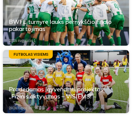
BWFL turnyre lauks pernykščio finalo
pakartojimas
2026 rugpjūčio 1
FUTBOLAS VISIEMS
Pradedamas įgyvendinti projektas
„Fizinis aktyvumas – VISIEMS!“
2026 liepos 30