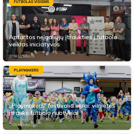
FUTBOLAS VISIEMS
Aptartos neįgaliųjų įtraukties į futbolo
veiklas iniciatyvos
2026 birželio 16
PLAYMAKERS
„Playmakers“ festivalio kerai: vilnietes
įtraukė futbolo nuotykiai
2026 birželio 11