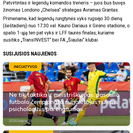
Patvirtintas ir legendų komandos treneris – juos bus buvęs
žinomas Londono „Chelsea“ strategas Avramas Grantas.
Primename, kad legendų rungtynės vyks rugsėjo 30 dieną
(šeštadienį) nuo 17.30 val. Kauno Dariaus ir Girėno stadione, o
spalio 1-ąją ten pat vyks ir LFF taurės finalas, kuriame
susitiks „TransINVEST“ bei FA „Šiauliai“ klubai.
SUSIJUSIOS NAUJIENOS
INICIATYVOS
Ne tik taktika ir meistriškumas: pasaulio
futbolo čempionato nugalėtojus nulems
psichologinis parengtumas
2026 liepos 10