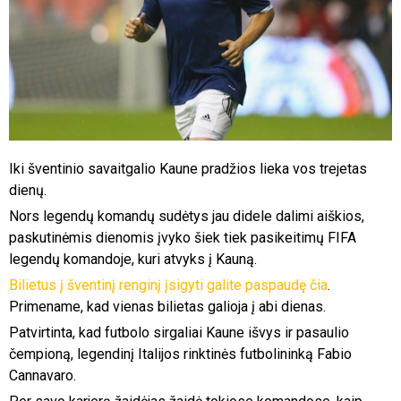
Iki šventinio savaitgalio Kaune pradžios lieka vos trejetas
dienų.
Nors legendų komandų sudėtys jau didele dalimi aiškios,
paskutinėmis dienomis įvyko šiek tiek pasikeitimų FIFA
legendų komandoje, kuri atvyks į Kauną.
Bilietus į šventinį renginį įsigyti galite paspaudę čia
.
Primename, kad vienas bilietas galioja į abi dienas.
Patvirtinta, kad futbolo sirgaliai Kaune išvys ir pasaulio
čempioną, legendinį Italijos rinktinės futbolininką Fabio
Cannavaro.