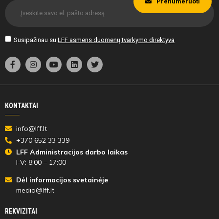
Prenumeruoti
Susipažinau su
LFF asmens duomenų tvarkymo direktyva
KONTAKTAI
info@lff.lt
+370 652 33 339
LFF Administracijos darbo laikas
I-V: 8:00 – 17:00
Dėl informacijos svetainėje
media@lff.lt
REKVIZITAI