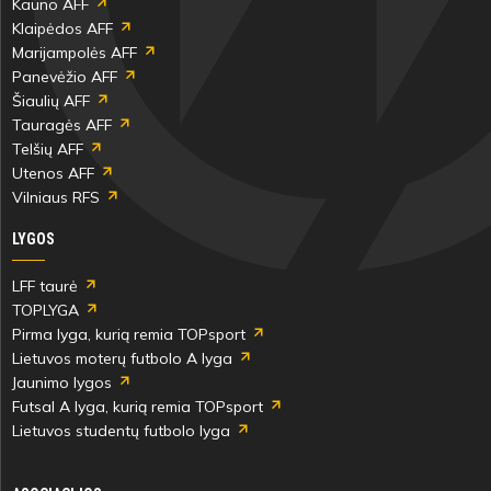
Kauno AFF
Klaipėdos AFF
Marijampolės AFF
Panevėžio AFF
Šiaulių AFF
Tauragės AFF
Telšių AFF
Utenos AFF
Vilniaus RFS
LYGOS
LFF taurė
TOPLYGA
Pirma lyga, kurią remia TOPsport
Lietuvos moterų futbolo A lyga
Jaunimo lygos
Futsal A lyga, kurią remia TOPsport
Lietuvos studentų futbolo lyga