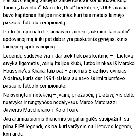
Per savo karjerą žaidėjas žaidė tokiose komandose, kaip
Turino „Juventus“, Madrido „Real“ bei kitose, 2006-aisiais
buvo kapitonas Italijos rinktinės, kuri tais metais laimėjo
pasaulio futbolo čempionatą.
Po to čempionato F. Cannavaro laimėjo „auksinio kamuolio“
apdovanojimą ir iki pat dabar yra paskutinis gynėjas, kuris
laimėjo šį apdovanojimą.
Legendų sudėtyje yra ir dar šiek tiek pasikeitimų – į Lietuvą
atvyks ilgametis įvairių Italijos klubų futbolininkas iš Maroko
Houssine‘as Kharja, taip pat – žinomas Brazilijos gynėjas
Aldairas, kuris dar 1994-aisiais su savo šalimi triumfavo
pasaulio futbolo čempionate.
Neišvengta ir netekčių – įvairių priežasčių į Lietuvą vis dėlto
neatvyks ir rungtynėse nedalyvaus Marco Materazzi,
Javieras Mascherano ir Kolo Toure.
Jau artimiausiomis dienomis sirgaliai galės susipažinti su
pilna FIFA legendų ekipa, kuri varžysis su Lietuvos legendų
komanda.