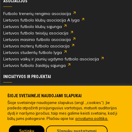
ASOCIACIJOS
Futbolo trenerių rengimo asociacija
Lietuvos futbolo klubų asociacija A lyga
Lietuvos futbolo klubų sąjunga
Lietuvos futbolo teisėjų asociacija
Lietuvos masinio futbolo asociacija
Lietuvos moterų futbolo asociacija
Lietuvos studentų futbolo lyga
Lietuvos vaikų ir jaunių ugdymo futbolo asociacija
Lietuvos futbolo žaidėjų sąjunga
INICIATYVOS IR PROJEKTAI
Skautingas Lietuvoje ir užsienyje
Paramos fondai
ŠIOJE SVETAINĖJE NAUDOJAMI SLAPUKAI
Medicinos centras
Šioje svetainėje naudojame slapukus (angl. „cookies“). Jie
padeda atpažinti prisijungusius vartotojus, matuoti auditorijos
Live Your Goals
dydį ir naršymo įpročius; taip mes galime keisti svetainę, kad ji
būtų jums patogesnė. Plačiau apie tai:
privatumo politika.
© 2022 LIETUVOS FUTBOLO FEDERACIJA. Visos teisės saugomos.
Sutinku
Slapukų nustatymai