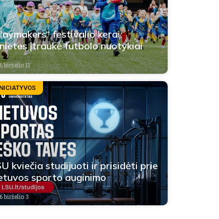
laymakers“ festivalio kerai:
lnietes įtraukė futbolo nuotykiai
 birželio 11
INICIATYVOS
U kviečia studijuoti ir prisidėti prie
etuvos sporto auginimo
 birželio 3