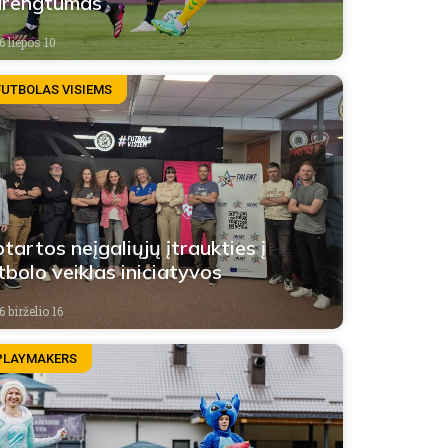
arengtumas
6 liepos 10
FUTBOLAS VISIEMS
tartos neįgaliųjų įtraukties į
tbolo veiklas iniciatyvos
 birželio 16
PLAYMAKERS