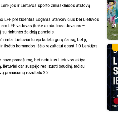
Lenkijos ir Lietuvos sporto žiniasklaidos atstovų
„P
ino LFF prezidentas Edgaras Stankevičius bei Lietuvos
vi
riam LFF vadovas įteikė simbolines dovanas –
 su rinktinės žaidėjų parašais.
2026
 rimta. Lietuviai turėjo keletą gerų šansų, bet jų
 ir ilsėtis komandos išėjo rezultatui esant 1:0 Lenkijos
no savo pranašumą, bet netrukus Lietuvos ekipa
, lietuviai dar suspėjo realizuoti baudinį, tačiau
ovų pranašumą rezultatu 2:3.
LS
Li
2026