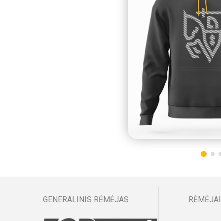
GENERALINIS RĖMĖJAS
RĖMĖJAI