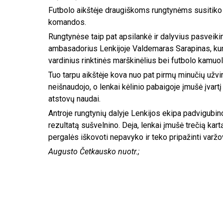
Futbolo aikštėje draugiškoms rungtynėms susitiko 
komandos.
Rungtynėse taip pat apsilankė ir dalyvius pasveik
ambasadorius Lenkijoje Valdemaras Sarapinas, ku
vardinius rinktinės marškinėlius bei futbolo kamuolį
Tuo tarpu aikštėje kova nuo pat pirmų minučių užvirė
neišnaudojo, o lenkai kėlinio pabaigoje įmušė įvartį
atstovų naudai.
Antroje rungtynių dalyje Lenkijos ekipa padvigubi
rezultatą sušvelnino. Deja, lenkai įmušė trečią kartą
pergalės iškovoti nepavyko ir teko pripažinti varž
Augusto Četkausko nuotr.;