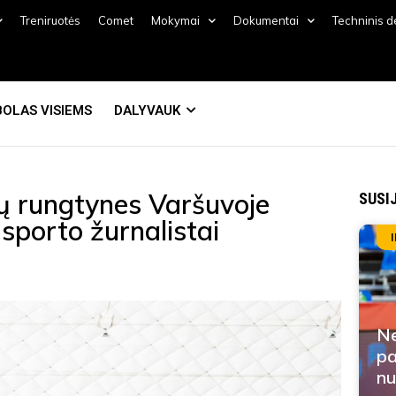
Treniruotės
Comet
Mokymai
Dokumentai
Techninis 
OLAS VISIEMS
DALYVAUK
nių rungtynes Varšuvoje
SUSI
 sporto žurnalistai
Ne
pa
nu