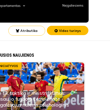
Neįgaliesiems
departamentas
Atributika
Video turinys
JUSIOS NAUJIENOS
INICIATYVOS
 tik taktika ir meistriškumas:
saulio futbolo čempionato
galėtojus nulems psichologinis