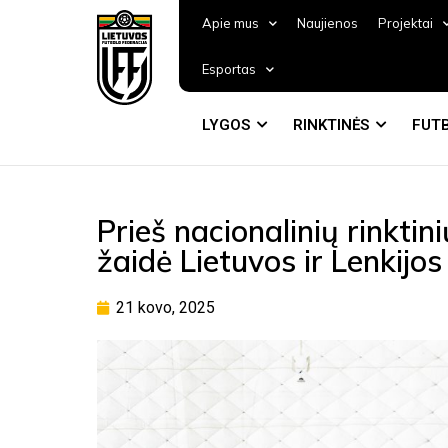
Apie mus
Naujienos
Projektai
Esportas
LYGOS
RINKTINĖS
FUTB
Prieš nacionalinių rinkti
žaidė Lietuvos ir Lenkijos
21 kovo, 2025