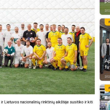
p
202
Ap
fu
2026
 Lietuvos nacionalinių rinktinių aikštėje susitiko ir kiti