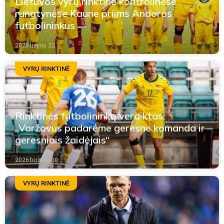
Lietuvos vyrų rinktinė kontrolinėse
rungtynėse Kaune priims Andoros
futbolininkus
2026 liepos 22
VYRŲ RINKTINĖ
Rinktinės futbolininkų verdiktas:
„Varžovus padarėme geresne komanda ir
geresniais žaidėjais“
2026 birželio 10
VYRŲ RINKTINĖ