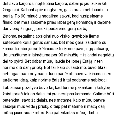
dėl savo karjeros, neįtikėtina karjera, dabar jo jau laukia kiti
žingsniai. Kalbant apie rungtynes, gaila pralaimėti baudinių
seriją. Po 90 minučių negalima sakyti, kad nusipelnėme
finalo, bet mes žaidėme prieš labai gerą komandą ir dėjome
dar vieną žingsnį į priekį, padarėme gerą darbą.
Žinoma, negalima apsiginti nuo visko, gynyboje jiems
suteikėme kelis gerus šansus, bet mes gerai žaidėme su
kamuoliu, abiejuose kėliniuose turėjome pavojingų situacijų.
Jei įmuštume ir laimėtume per 90 minučių – islandai negalėtų
dėl to pykti. Bet dabar mūsų laukia kelionė į Estiją ir ten
norime eiti dar į priekį. Bet tai, kaip sužaidėme, buvo tikrai
neblogas pasirodymas ir turiu padėkoti savo vaikinams, nes
turėjome idėją, kaip norime žaisti ir tai padarėme neblogai.
Labiausiai pozityvu buvo tai, kad turime pakankamą kokybę
žaisti prieš tokias šalis, tai yra nesilpna komanda. Galime būti
patenkinti savo žaidėjais, nes matėme, kaip mūsų patyrę
žaidėjai mus vedė į priekį, o taip pat matėme ir mažą dalį
mūsų jaunosios kartos. Esu patenkintas mūsų darbu,