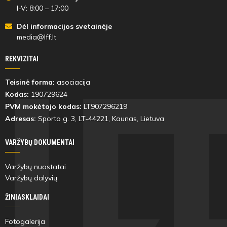
I-V: 8:00 – 17:00
Dėl informacijos svetainėje
media@lff.lt
REKVIZITAI
Teisinė forma:
asociacija
Kodas:
190729624
PVM mokėtojo kodas:
LT907296219
Adresas:
Sporto g. 3, LT-
44221
, Kaunas, Lietuva
VARŽYBŲ DOKUMENTAI
Varžybų nuostatai
Varžybų dalyvių
ŽINIASKLAIDAI
Fotogalerija