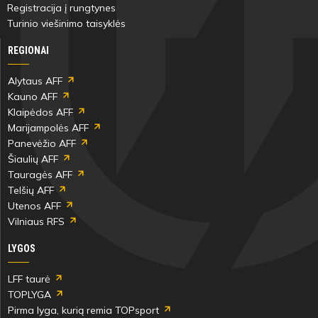
Registracija į rungtynes
Turinio viešinimo taisyklės
REGIONAI
Alytaus AFF
Kauno AFF
Klaipėdos AFF
Marijampolės AFF
Panevėžio AFF
Šiaulių AFF
Tauragės AFF
Telšių AFF
Utenos AFF
Vilniaus RFS
LYGOS
LFF taurė
TOPLYGA
Pirma lyga, kurią remia TOPsport