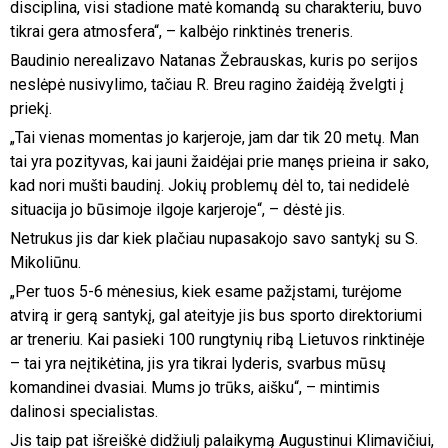
disciplina, visi stadione matė komandą su charakteriu, buvo
tikrai gera atmosfera“, – kalbėjo rinktinės treneris.
Baudinio nerealizavo Natanas Žebrauskas, kuris po serijos
neslėpė nusivylimo, tačiau R. Breu ragino žaidėją žvelgti į
priekį.
„Tai vienas momentas jo karjeroje, jam dar tik 20 metų. Man
tai yra pozityvas, kai jauni žaidėjai prie manęs prieina ir sako,
kad nori mušti baudinį. Jokių problemų dėl to, tai nedidelė
situacija jo būsimoje ilgoje karjeroje“, – dėstė jis.
Netrukus jis dar kiek plačiau nupasakojo savo santykį su S.
Mikoliūnu.
„Per tuos 5-6 mėnesius, kiek esame pažįstami, turėjome
atvirą ir gerą santykį, gal ateityje jis bus sporto direktoriumi
ar treneriu. Kai pasieki 100 rungtynių ribą Lietuvos rinktinėje
– tai yra neįtikėtina, jis yra tikrai lyderis, svarbus mūsų
komandinei dvasiai. Mums jo trūks, aišku“, – mintimis
dalinosi specialistas.
Jis taip pat išreiškė didžiulį palaikymą Augustinui Klimavičiui,