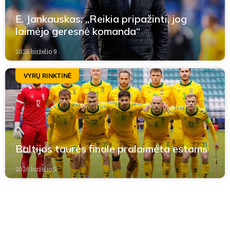
E. Jankauskas: „Reikia pripažinti, jog
laimėjo geresnė komanda“
2026 birželio 9
VYRŲ RINKTINĖ
Baltijos taurės finale pralaimėta estams
2026 birželio 9