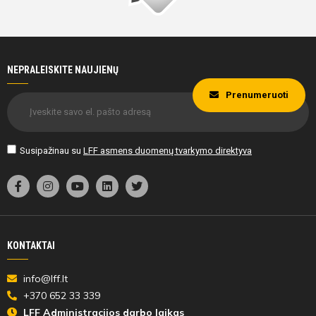
NEPRALEISKITE NAUJIENŲ
Prenumeruoti
Susipažinau su
LFF asmens duomenų tvarkymo direktyva
KONTAKTAI
info@lff.lt
+370 652 33 339
LFF Administracijos darbo laikas