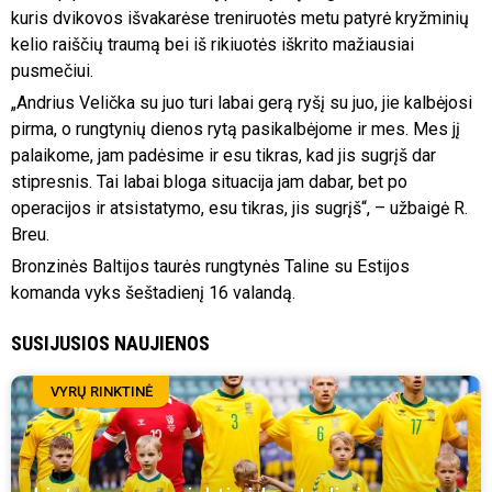
kuris dvikovos išvakarėse treniruotės metu patyrė kryžminių
kelio raiščių traumą bei iš rikiuotės iškrito mažiausiai
pusmečiui.
„Andrius Velička su juo turi labai gerą ryšį su juo, jie kalbėjosi
pirma, o rungtynių dienos rytą pasikalbėjome ir mes. Mes jį
palaikome, jam padėsime ir esu tikras, kad jis sugrįš dar
stipresnis. Tai labai bloga situacija jam dabar, bet po
operacijos ir atsistatymo, esu tikras, jis sugrįš“, – užbaigė R.
Breu.
Bronzinės Baltijos taurės rungtynės Taline su Estijos
komanda vyks šeštadienį 16 valandą.
SUSIJUSIOS NAUJIENOS
VYRŲ RINKTINĖ