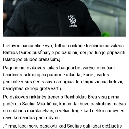
Lietuvos nacionalinė vyrų futbolo rinktinė trečiadienio vakarą
Baltijos taurės pusfinalyje po baudinių serijos turėjo pripažinti
Islandijos ekipos pranašumą.
Pagrindinis dvikovos laikas baigėsi be įvarčių, o mušant
baudinius sėkmingiau pasirodė islandai, kurie į vartus
pasiuntė visus šešis savo smūgius, tuo tarpu vienas lietuvių
bandymas skriejo greta vartų.
Po dvikovos rinktinės treneris Reinholdas Breu visų pirma
padėkojo Sauliui Mikoliūnui, kuriam tai buvo paskutinis mačas
su rinktinės marškinėliais, o vėliau teigė, kad neliko nusivylęs
savo komandos pasirodymu.
„Pirma, labai noriu pasakyti, kad Saulius gali labai didžiuotis