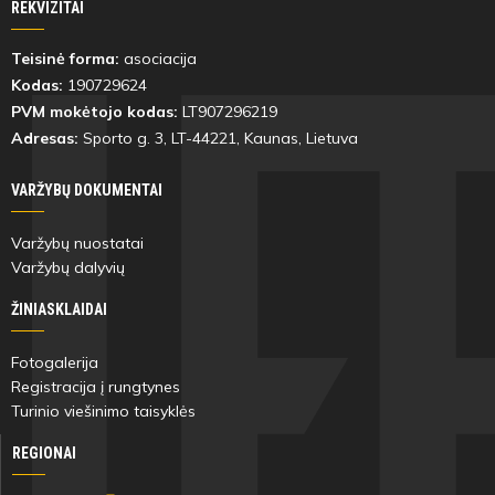
REKVIZITAI
Teisinė forma:
asociacija
Kodas:
190729624
PVM mokėtojo kodas:
LT907296219
Adresas:
Sporto g. 3, LT-
44221
, Kaunas, Lietuva
VARŽYBŲ DOKUMENTAI
Varžybų nuostatai
Varžybų dalyvių
ŽINIASKLAIDAI
Fotogalerija
Registracija į rungtynes
Turinio viešinimo taisyklės
REGIONAI