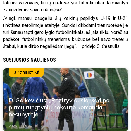
tokiais varžovais, kurių gretose yra futbolininkai, tapsiantys
žvaigždėmis savo rinktinėse“.
„Visgi, manau, daugelis šių vaikinų papildys U-19 ir U-21
rinktines netolimoje ateityje. Sunkiai dirbdami treniruotėse jie
turi šansų tapti gero lygio futbolininkais, aš jais tikiu. Norėčiau
padėkoti futbolininkų treneriams klubuose bei savo trenerių
štabui, kurie dirbo negailėdami jėgų“, – pridėjo S. Česnulis.
SUSIJUSIOS NAUJIENOS
U-17 RINKTINĖ
D. Galkevičius: „Pozityviausia, kad po
pirmų rungtynių nokauto komanda
nesubyrėjo“
2026 liepos 3