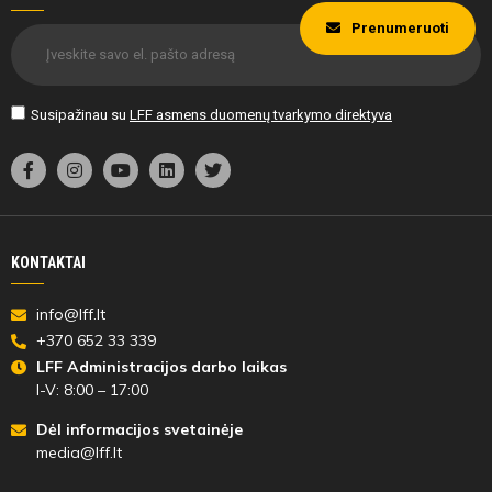
Prenumeruoti
Susipažinau su
LFF asmens duomenų tvarkymo direktyva
KONTAKTAI
info@lff.lt
+370 652 33 339
LFF Administracijos darbo laikas
I-V: 8:00 – 17:00
Dėl informacijos svetainėje
media@lff.lt