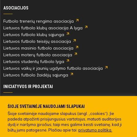
ASOCIACIJOS
Futbolo trenerių rengimo asociacija
Lietuvos futbolo klubų asociacija A lyga
Lietuvos futbolo klubų sąjunga
Lietuvos futbolo teisėjų asociacija
Lietuvos masinio futbolo asociacija
Lietuvos moterų futbolo asociacija
Lietuvos studentų futbolo lyga
Lietuvos vaikų ir jaunių ugdymo futbolo asociacija
Lietuvos futbolo žaidėjų sąjunga
INICIATYVOS IR PROJEKTAI
Skautingas Lietuvoje ir užsienyje
Paramos fondai
ŠIOJE SVETAINĖJE NAUDOJAMI SLAPUKAI
Medicinos centras
Šioje svetainėje naudojame slapukus (angl. „cookies“). Jie
padeda atpažinti prisijungusius vartotojus, matuoti auditorijos
Live Your Goals
dydį ir naršymo įpročius; taip mes galime keisti svetainę, kad ji
būtų jums patogesnė. Plačiau apie tai:
privatumo politika.
© 2022 LIETUVOS FUTBOLO FEDERACIJA. Visos teisės saugomos.