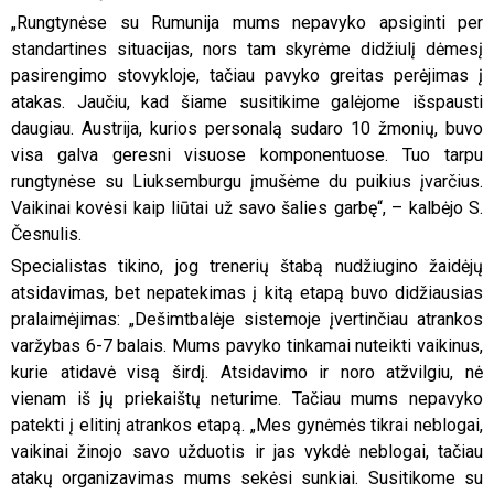
„Rungtynėse su Rumunija mums nepavyko apsiginti per
standartines situacijas, nors tam skyrėme didžiulį dėmesį
pasirengimo stovykloje, tačiau pavyko greitas perėjimas į
atakas. Jaučiu, kad šiame susitikime galėjome išspausti
daugiau. Austrija, kurios personalą sudaro 10 žmonių, buvo
visa galva geresni visuose komponentuose. Tuo tarpu
rungtynėse su Liuksemburgu įmušėme du puikius įvarčius.
Vaikinai kovėsi kaip liūtai už savo šalies garbę“, – kalbėjo S.
Česnulis.
Specialistas tikino, jog trenerių štabą nudžiugino žaidėjų
atsidavimas, bet nepatekimas į kitą etapą buvo didžiausias
pralaimėjimas: „Dešimtbalėje sistemoje įvertinčiau atrankos
varžybas 6-7 balais. Mums pavyko tinkamai nuteikti vaikinus,
kurie atidavė visą širdį. Atsidavimo ir noro atžvilgiu, nė
vienam iš jų priekaištų neturime. Tačiau mums nepavyko
patekti į elitinį atrankos etapą. „Mes gynėmės tikrai neblogai,
vaikinai žinojo savo užduotis ir jas vykdė neblogai, tačiau
atakų organizavimas mums sekėsi sunkiai. Susitikome su