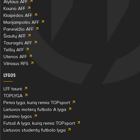
Alytaus AFF
Kauno AFF
Klaipėdos AFF
Marijampolės AFF
Panevėžio AFF
Šiaulių AFF
Tauragės AFF
Telšių AFF
Utenos AFF
Vilniaus RFS
LYGOS
LFF taurė
TOPLYGA
Pirma lyga, kurią remia TOPsport
Lietuvos moterų futbolo A lyga
Jaunimo lygos
Futsal A lyga, kurią remia TOPsport
Lietuvos studentų futbolo lyga