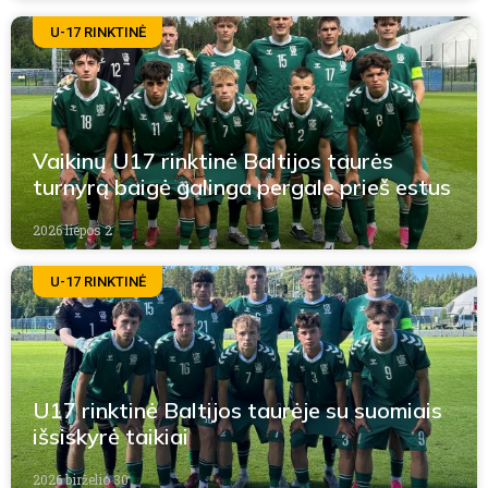
U-17 RINKTINĖ
Vaikinų U17 rinktinė Baltijos taurės
turnyrą baigė galinga pergale prieš estus
2026 liepos 2
U-17 RINKTINĖ
U17 rinktinė Baltijos taurėje su suomiais
išsiskyrė taikiai
2026 birželio 30