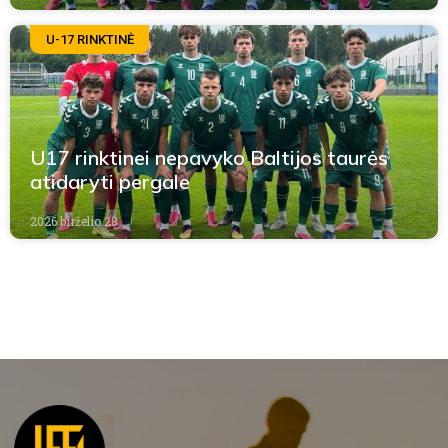
U-17 RINKTINĖ
U17 rinktinei nepavyko Baltijos taurės
atidaryti pergale
2026 birželio 28