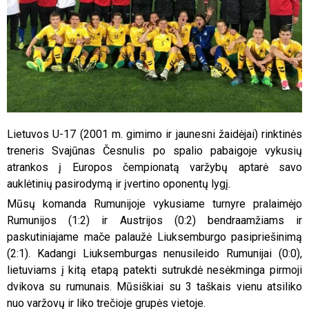
Lietuvos U-17 (2001 m. gimimo ir jaunesni žaidėjai) rinktinės
treneris Svajūnas Česnulis po spalio pabaigoje vykusių
atrankos į Europos čempionatą varžybų aptarė savo
auklėtinių pasirodymą ir įvertino oponentų lygį.
Mūsų komanda Rumunijoje vykusiame turnyre pralaimėjo
Rumunijos (1:2) ir Austrijos (0:2) bendraamžiams ir
paskutiniajame mače palaužė Liuksemburgo pasipriešinimą
(2:1). Kadangi Liuksemburgas nenusileido Rumunijai (0:0),
lietuviams į kitą etapą patekti sutrukdė nesėkminga pirmoji
dvikova su rumunais. Mūsiškiai su 3 taškais vienu atsiliko
nuo varžovų ir liko trečioje grupės vietoje.