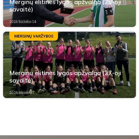
Merginų elitinės lygos apžvalga (28-oji
savaitė)
2026 birželio 14
MERGINŲ VARŽYBOS
Merginų elitinės lygos apžvalga (27-oji
savaitė)
2026 birželio 7