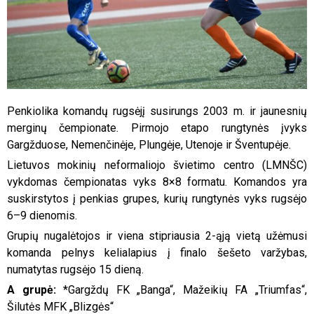
Penkiolika komandų rugsėjį susirungs 2003 m. ir jaunesnių
merginų čempionate. Pirmojo etapo rungtynės įvyks
Gargžduose, Nemenčinėje, Plungėje, Utenoje ir Šventupėje.
Lietuvos mokinių neformaliojo švietimo centro (LMNŠC)
vykdomas čempionatas vyks 8×8 formatu. Komandos yra
suskirstytos į penkias grupes, kurių rungtynės vyks rugsėjo
6–9 dienomis.
Grupių nugalėtojos ir viena stipriausia 2-ąją vietą užėmusi
komanda pelnys kelialapius į finalo šešeto varžybas,
numatytas rugsėjo 15 dieną.
A grupė:
*Gargždų FK „Banga“, Mažeikių FA „Triumfas“,
Šilutės MFK „Blizgės“