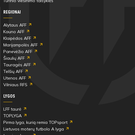
Turinio viešinimo taisyklės
REGIONAI
Alytaus AFF
Kauno AFF
Klaipėdos AFF
Marijampolės AFF
Panevėžio AFF
Šiaulių AFF
Tauragės AFF
Telšių AFF
Utenos AFF
Vilniaus RFS
LYGOS
LFF taurė
TOPLYGA
Pirma lyga, kurią remia TOPsport
Lietuvos moterų futbolo A lyga