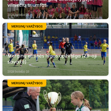
vilniečių triumfas
2026 birželio 25
MERGINŲ VARŽYBOS
Merginų elitinės lygos apžvalga (29-oji
savaitė)
2026 birželio 20
MERGINŲ VARŽYBOS