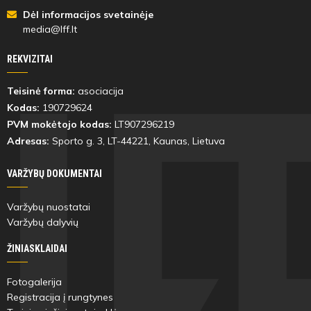
Dėl informacijos svetainėje
media@lff.lt
REKVIZITAI
Teisinė forma:
asociacija
Kodas:
190729624
PVM mokėtojo kodas:
LT907296219
Adresas:
Sporto g. 3, LT-
44221
, Kaunas, Lietuva
VARŽYBŲ DOKUMENTAI
Varžybų nuostatai
Varžybų dalyvių
ŽINIASKLAIDAI
Fotogalerija
Registracija į rungtynes