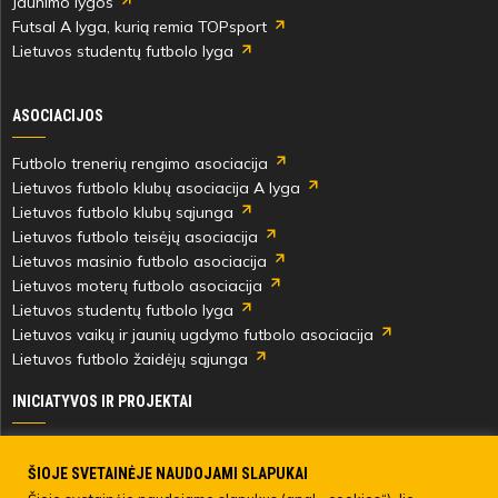
Jaunimo lygos
Futsal A lyga, kurią remia TOPsport
Lietuvos studentų futbolo lyga
ASOCIACIJOS
Futbolo trenerių rengimo asociacija
Lietuvos futbolo klubų asociacija A lyga
Lietuvos futbolo klubų sąjunga
Lietuvos futbolo teisėjų asociacija
Lietuvos masinio futbolo asociacija
Lietuvos moterų futbolo asociacija
Lietuvos studentų futbolo lyga
Lietuvos vaikų ir jaunių ugdymo futbolo asociacija
Lietuvos futbolo žaidėjų sąjunga
INICIATYVOS IR PROJEKTAI
Skautingas Lietuvoje ir užsienyje
Paramos fondai
ŠIOJE SVETAINĖJE NAUDOJAMI SLAPUKAI
Medicinos centras