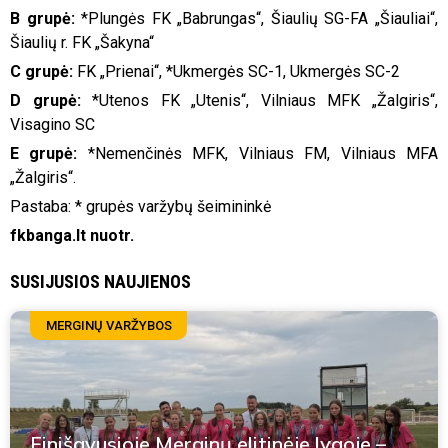
B grupė:
*Plungės FK „Babrungas“, Šiaulių SG-FA „Šiauliai“,
Šiaulių r. FK „Šakyna“
C grupė:
FK „Prienai“, *Ukmergės SC-1, Ukmergės SC-2
D grupė:
*Utenos FK „Utenis“, Vilniaus MFK „Žalgiris“,
Visagino SC
E grupė:
*Nemenčinės MFK, Vilniaus FM, Vilniaus MFA
„Žalgiris“.
Pastaba: * grupės varžybų šeimininkė
fkbanga.lt nuotr.
SUSIJUSIOS NAUJIENOS
MERGINŲ VARŽYBOS
Finišavusioje Merginų elitinėje lygoje –