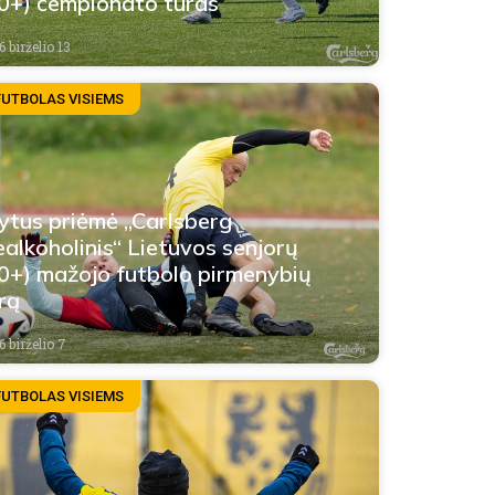
0+) čempionato turas
 birželio 13
FUTBOLAS VISIEMS
ytus priėmė „Carlsberg
alkoholinis“ Lietuvos senjorų
0+) mažojo futbolo pirmenybių
rą
 birželio 7
FUTBOLAS VISIEMS