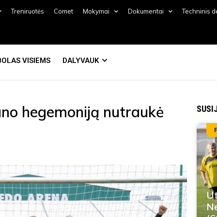
Treniruotės
Comet
Mokymai
Dokumentai
Techninis 
OLAS VISIEMS
DALYVAUK
uno hegemoniją nutraukė
SUSI
Ut
Ne