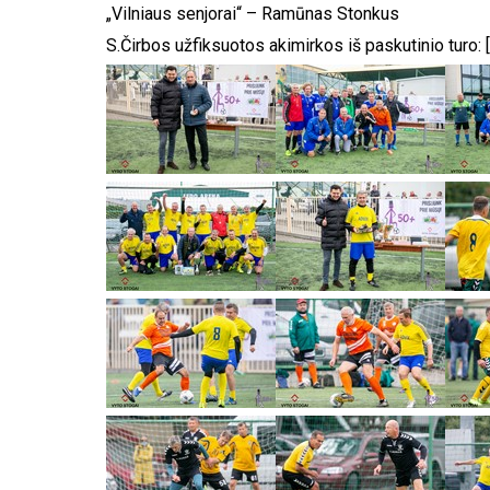
„Vilniaus senjorai“ – Ramūnas Stonkus
S.Čirbos užfiksuotos akimirkos iš paskutinio turo: [