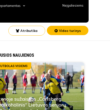
Neįgaliesiems
departamentas
Atributika
Video turinys
JUSIOS NAUJIENOS
FUTBOLAS VISIEMS
enoje sužaistas „Carlsberg
alkoholinis“ Lietuvos senjorų