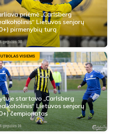
rliava priėmė „Carlsberg
alkoholinis“ Lietuvos senjorų
0+) pirmenybių turą
6 gegužės 30
FUTBOLAS VISIEMS
ytuje startavo „Carlsberg
alkoholinis“ Lietuvos senjorų
0+) čempionatas
6 gegužės 16