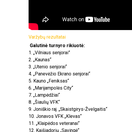
Varžybų rezultatai
Galutinė turnyro rikiuotė:
1. „Vilniaus senjorai”
2. „Kaunas“
3. „Utenio senjorai“
4. „Panevėžio Ekrano senjorai“
5. Kauno „Feniksas“
6. „Marijampolės City“
7. „Lampėdžiai“
8. „Šiaulių VFK“
9. Joniškio raj. „Skaistgirys-Žvelgaitis“
10. Jonavos VFK „Klevas“
11. „Klaipėdos veteranai“
12. Kaišiadorių „Savingė“