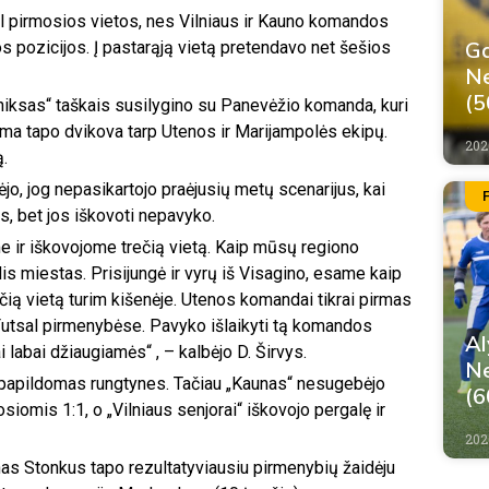
dėl pirmosios vietos, nes Vilniaus ir Kauno komandos
Ga
os pozicijos. Į pastarąją vietą pretendavo net šešios
Ne
(5
eniksas“ taškais susilygino su Panevėžio komanda, kuri
ama tapo dvikova tarp Utenos ir Marijampolės ekipų.
202
ą.
o, jog nepasikartojo praėjusių metų scenarijus, kai
s, bet jos iškovoti nepavyko.
 ir iškovojome trečią vietą. Kaip mūsų regiono
s miestas. Prisijungė ir vyrų iš Visagino, esame kaip
ią vietą turim kišenėje. Utenos komandai tikrai pirmas
 Futsal pirmenybėse. Pavyko išlaikyti tą komandos
Al
ai labai džiaugiamės“ , – kalbėjo D. Širvys.
Ne
r papildomas rungtynes. Tačiau „Kaunas“ nesugebėjo
(6
siomis 1:1, o „Vilniaus senjorai“ iškovojo pergalę ir
202
s Stonkus tapo rezultatyviausiu pirmenybių žaidėju