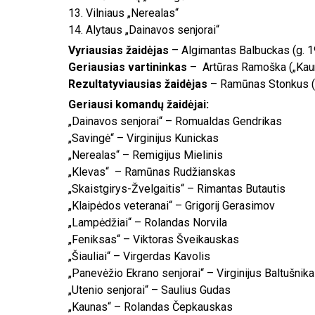
13. Vilniaus „Nerealas“
14. Alytaus „Dainavos senjorai“
Vyriausias žaidėjas
– Algimantas Balbuckas (g. 19
Geriausias vartininkas
– Artūras Ramoška („Kau
Rezultatyviausias žaidėjas
– Ramūnas Stonkus („V
Geriausi komandų žaidėjai:
„Dainavos senjorai“ – Romualdas Gendrikas
„Savingė“ – Virginijus Kunickas
„Nerealas“ – Remigijus Mielinis
„Klevas“ – Ramūnas Rudžianskas
„Skaistgirys-Žvelgaitis“ – Rimantas Butautis
„Klaipėdos veteranai“ – Grigorij Gerasimov
„Lampėdžiai“ – Rolandas Norvila
„Feniksas“ – Viktoras Šveikauskas
„Šiauliai“ – Virgerdas Kavolis
„Panevėžio Ekrano senjorai“ – Virginijus Baltušnik
„Utenio senjorai“ – Saulius Gudas
„Kaunas“ – Rolandas Čepkauskas