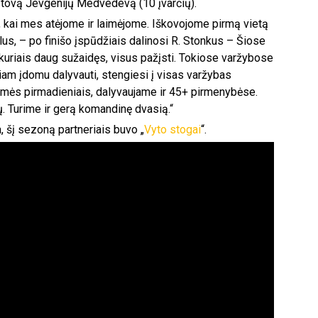
stovą Jevgenijų Medvedevą (10 įvarčių).
o, kai mes atėjome ir laimėjome. Iškovojome pirmą vietą
us, – po finišo įspūdžiais dalinosi R. Stonkus – Šiose
uriais daug sužaidęs, visus pažįsti. Tokiose varžybose
iam įdomu dalyvauti, stengiesi į visas varžybas
ojamės pirmadieniais, dalyvaujame ir 45+ pirmenybėse.
. Turime ir gerą komandinę dvasią.“
 šį sezoną partneriais buvo „
Vyto stogai
“.