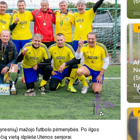
(6
2026
Al
Ne
(5
tu
2026
vyresnių) mažojo futbolo pirmenybės. Po ilgos
rečią vietą išplėšė Utenos senjorai.