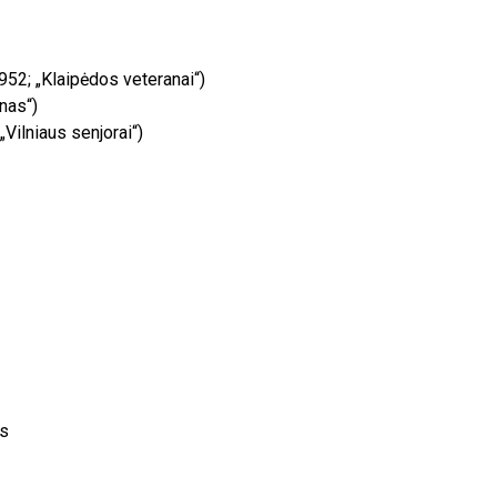
52; „Klaipėdos veteranai“)
nas“)
ilniaus senjorai“)
as