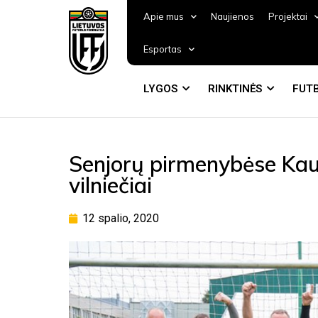
Apie mus
Naujienos
Projektai
Esportas
LYGOS
RINKTINĖS
FUTB
Senjorų pirmenybėse Ka
vilniečiai
12 spalio, 2020