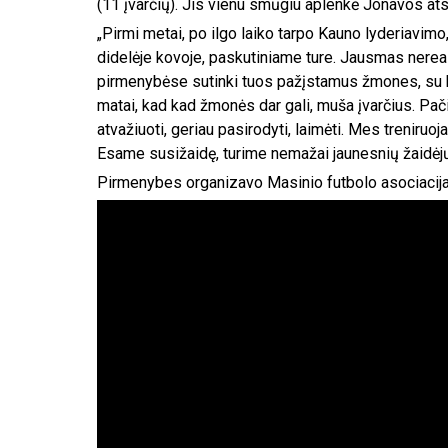
(11 įvarčių). Jis vienu smūgiu aplenkė Jonavos at
„Pirmi metai, po ilgo laiko tarpo Kauno lyderiavim
didelėje kovoje, paskutiniame ture. Jausmas nereal
pirmenybėse sutinki tuos pažįstamus žmones, su k
matai, kad kad žmonės dar gali, muša įvarčius. Pač
atvažiuoti, geriau pasirodyti, laimėti. Mes treniru
Esame susižaidę, turime nemažai jaunesnių žaidėjų
Pirmenybes organizavo Masinio futbolo asociacija,