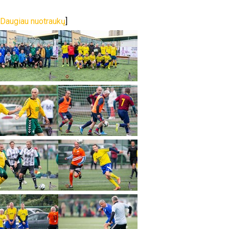
Daugiau nuotraukų
]