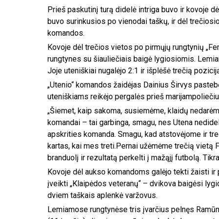
Prieš paskutinį turą didelė intriga buvo ir kovoje 
buvo surinkusios po vienodai taškų, ir dėl trečiosi
komandos.
Kovoje dėl trečios vietos po pirmųjų rungtynių „F
rungtynes su šiauliečiais baigė lygiosiomis. Lemi
Joje uteniškiai nugalėjo 2:1 ir išplėšė trečią pozicij
„Utenio“ komandos žaidėjas Dainius Širvys pastebėj
uteniškiams reikėjo pergalės prieš marijampoliečiu
„Šiemet, kaip sakoma, susiemėme, klaidų nedarėme
komandai – tai garbinga, smagu, nes Utena nedideli
apskrities komanda. Smagu, kad atstovėjome ir treč
kartas, kai mes treti.Pernai užėmėme trečią vietą
branduolį ir rezultatą perkelti į mažąjį futbolą. Tikr
Kovoje dėl aukso komandoms galėjo tekti žaisti i
įveikti „Klaipėdos veteranų“ – dvikova baigėsi lygio
dviem taškais aplenkė varžovus.
Lemiamose rungtynėse tris įvarčius pelnęs Ramūna