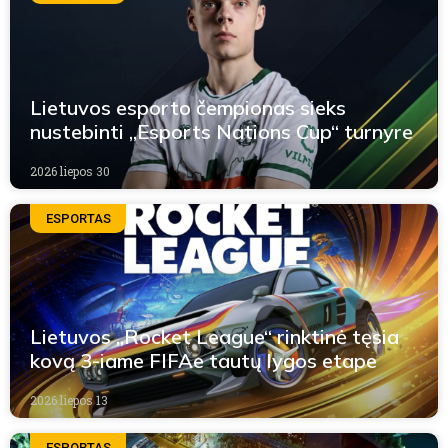
Lietuvos esporto čempionas sieks
nustebinti „Esports Nations Cup“ turnyre
2026 liepos 30
ESPORTAS
Lietuvos „Rocket League“ rinktinė tęsia
kovą 3-iame FIFAe tautų lygos etape
2026 liepos 13
ESPORTAS