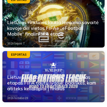
Lietuvos rinktinės laukia lemiama savaitė
kovoje dėl vietos FIFAe „eFootball
Mobile“ finaliniame etape
2026 liepos 7
ESPORTAS
Lietuvos esporto rinktinei – lemiamas
etapas FIFA tautų lygoje: paaiškės, kam
atiteks kelialapiai į finalus
2026 birželio 29