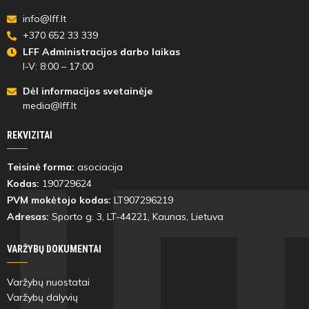
info@lff.lt
+370 652 33 339
LFF Administracijos darbo laikas
I-V: 8:00 – 17:00
Dėl informacijos svetainėje
media@lff.lt
REKVIZITAI
Teisinė forma:
asociacija
Kodas:
190729624
PVM mokėtojo kodas:
LT907296219
Adresas:
Sporto g. 3, LT-
44221
, Kaunas, Lietuva
VARŽYBŲ DOKUMENTAI
Varžybų nuostatai
Varžybų dalyvių