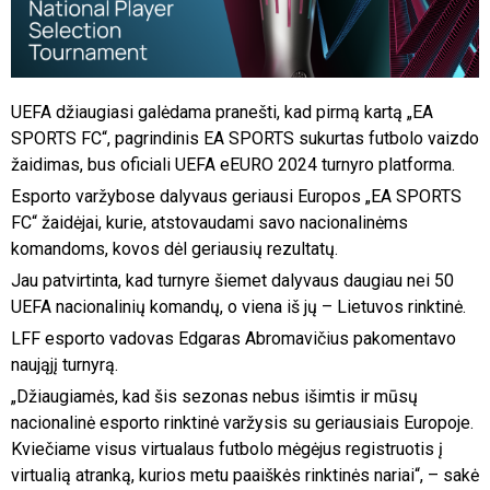
UEFA džiaugiasi galėdama pranešti, kad pirmą kartą „EA
SPORTS FC“, pagrindinis EA SPORTS sukurtas futbolo vaizdo
žaidimas, bus oficiali UEFA eEURO 2024 turnyro platforma.
Esporto varžybose dalyvaus geriausi Europos „EA SPORTS
FC“ žaidėjai, kurie, atstovaudami savo nacionalinėms
komandoms, kovos dėl geriausių rezultatų.
Jau patvirtinta, kad turnyre šiemet dalyvaus daugiau nei 50
UEFA nacionalinių komandų, o viena iš jų – Lietuvos rinktinė.
LFF esporto vadovas Edgaras Abromavičius pakomentavo
naująjį turnyrą.
„Džiaugiamės, kad šis sezonas nebus išimtis ir mūsų
nacionalinė esporto rinktinė varžysis su geriausiais Europoje.
Kviečiame visus virtualaus futbolo mėgėjus registruotis į
virtualią atranką, kurios metu paaiškės rinktinės nariai“, – sakė