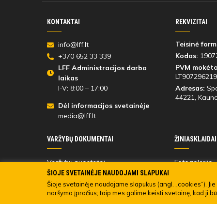
KONTAKTAI
REKVIZITAI
Teisinė form
info@lff.lt
Kodas:
1907
+370 652 33 339
PVM mokėto
LFF Administracijos darbo
LT907296219
laikas
I-V: 8:00 – 17:00
Adresas:
Spo
44221
, Kauna
Dėl informacijos svetainėje
media@lff.lt
VARŽYBŲ DOKUMENTAI
ŽINIASKLAIDAI
Varžybų nuostatai
Fotogalerija
Varžybų dalyvių
Registracija 
ŠIOJE SVETAINĖJE NAUDOJAMI SLAPUKAI
Turinio viešin
Šioje svetainėje naudojame slapukus (angl. „cookies“). Jie 
naršymo įpročius; taip mes galime keisti svetainę, kad ji b
© 2022 LIETUVOS FUTBOLO FEDERACIJA. Visos teisės sau