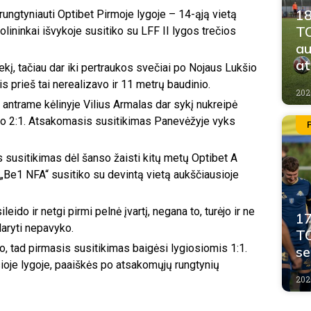
18
rungtyniauti Optibet Pirmoje lygoje – 14-ąją vietą
TO
lininkai išvykoje susitiko su LFF II lygos trečios
au
at
ekį, tačiau dar iki pertraukos svečiai po Nojaus Lukšio
s prieš tai nerealizavo ir 11 metrų baudinio.
202
ntrame kėlinyje Vilius Armalas dar sykį nukreipė
ėjo 2:1. Atsakomasis susitikimas Panevėžyje vyks
s susitikimas dėl šanso žaisti kitų metų Optibet A
 „Be1 NFA“ susitiko su devintą vietą aukščiausioje
o ir netgi pirmi pelnė įvartį, negana to, turėjo ir ne
17
daryti nepavyko.
TO
o, tad pirmasis susitikimas baigėsi lygiosiomis 1:1.
se
sioje lygoje, paaiškės po atsakomųjų rungtynių
202