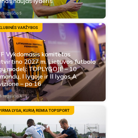
enas naujas lyderis
6 rugpjūčio 5
KLUBINĖS VARŽYBOS
F Vykdomasis komitetas
tvirtino 2027 m. Lietuvos futbolo
gų modelį: TOPLYGOJE – 10
mandų, I lygoje ir II lygos A
vizione – po 16
6 rugpjūčio 4
PIRMA LYGA, KURIĄ REMIA TOPSPORT