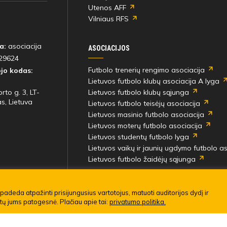
Utenos AFF
Vilniaus RFS
a:
asociacija
ASOCIACIJOS
29624
Futbolo trenerių rengimo asociacija
jo kodas:
Lietuvos futbolo klubų asociacija A lyga
rto g. 3, LT-
Lietuvos futbolo klubų sąjunga
s, Lietuva
Lietuvos futbolo teisėjų asociacija
Lietuvos masinio futbolo asociacija
Lietuvos moterų futbolo asociacija
Lietuvos studentų futbolo lyga
Lietuvos vaikų ir jaunių ugdymo futbolo as
Lietuvos futbolo žaidėjų sąjunga
į rungtynes
imo taisyklės
padeda atpažinti prisijungusius vartotojus, matuoti auditorijos dydį ir
ūtų jums patogesnė. Plačiau apie tai:
privatumo politika.
gomos.