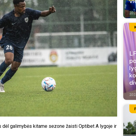
vi
202
LF
pa
ly
ko
di
202
s dėl galimybės kitame sezone žaisti Optibet A lygoje ir