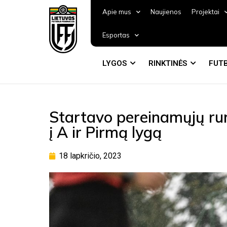
Apie mus
Naujienos
Projektai
Esportas
LYGOS
RINKTINĖS
FUTB
Startavo pereinamųjų run
į A ir Pirmą lygą
18 lapkričio, 2023