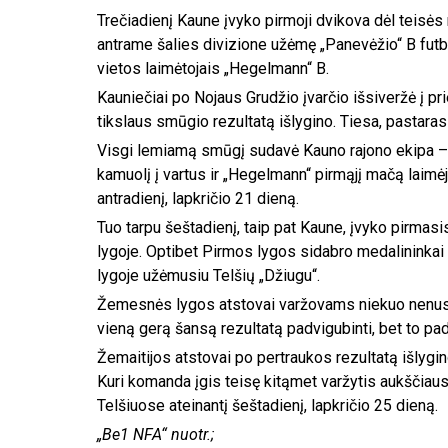
Trečiadienį Kaune įvyko pirmoji dvikova dėl teisės 
antrame šalies divizione užėmę „Panevėžio“ B futbo
vietos laimėtojais „Hegelmann“ B.
Kauniečiai po Nojaus Grudžio įvarčio išsiveržė į pri
tikslaus smūgio rezultatą išlygino. Tiesa, pastarasi
Visgi lemiamą smūgį sudavė Kauno rajono ekipa – a
kamuolį į vartus ir „Hegelmann“ pirmąjį mačą laim
antradienį, lapkričio 21 dieną.
Tuo tarpu šeštadienį, taip pat Kaune, įvyko pirmasi
lygoje. Optibet Pirmos lygos sidabro medalininkai
lygoje užėmusiu Telšių „Džiugu“.
Žemesnės lygos atstovai varžovams niekuo nenusileid
vieną gerą šansą rezultatą padvigubinti, bet to pa
Žemaitijos atstovai po pertraukos rezultatą išlygin
Kuri komanda įgis teisę kitąmet varžytis aukščiau
Telšiuose ateinantį šeštadienį, lapkričio 25 dieną.
„Be1 NFA“ nuotr.;