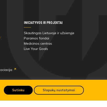
INICIATYVOS IR PROJEKTAI
Skautingas Lietuvoje ir užsienyje
Paramos fondai
Medicinos centras
Live Your Goals
ociacija
Sutinku
Slapukų nustatymai
Pateikti anoniminį skundą
LFF asmens duomenų tvarkymo direktyva