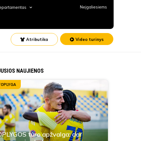
Neįgaliesiems
departamentas
Atributika
Video turinys
JUSIOS NAUJIENOS
TOPLYGA
PLYGOS turo apžvalga: dar