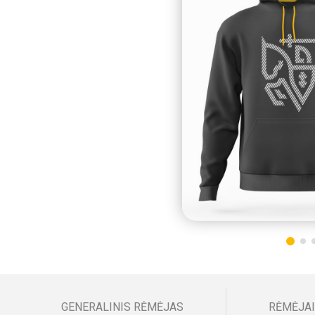
GENERALINIS RĖMĖJAS
RĖMĖJAI