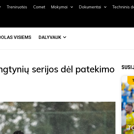
Treniruotės
Comet
Mokymai
Dokumentai
Techninis 
OLAS VISIEMS
DALYVAUK
gtynių serijos dėl patekimo
SUSI
TO