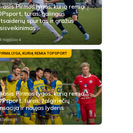
-asis Pirmos lygos, kurią remia
Psport, turas: galingas
tsaiderių spurtas ir gražus
sisveikinimas
6 rugpjūčio 4
PIRMA LYGA, KURIĄ REMIA TOPSPORT
-asis Pirmos lygos, kurią remia
Psport, turas: žalgiriečių
nsacija ir naujas lyderis
6 liepos 29