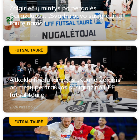
Žalgiriečių mintys po pergalės
Gargžduose: „Svarbu buvo susigrąžinti
taurę namo“
2026 vasario 23
FUTSAL TAURĖ
Atkaklų finalą laimėjęs „Kauno Žalgiris“
po metų pertraukos susigrąžino LFF
futsal taurę
2026 vasario 22
FUTSAL TAURĖ