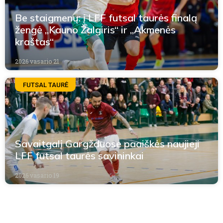
Be staigmenų: į LFF futsal taurės finalą
žengė „Kauno Žalgiris“ ir „Akmenės
kraštas“
2026 vasario 21
FUTSAL TAURĖ
Savaitgalį Gargžduose paaiškės naujieji
LFF futsal taurės savininkai
2026 vasario 19