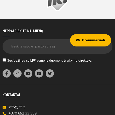
NEPRALEISKITE NAUJIENŲ
Prenumeruoti
Susipažinau su
LFF asmens duomenų tvarkymo direktyva
KONTAKTAI
info@lff.lt
+370 652 33 339