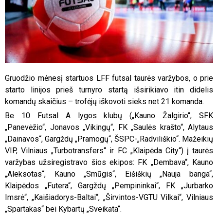
Gruodžio mėnesį startuos LFF futsal taurės varžybos, o prie
starto linijos prieš turnyro startą išsirikiavo itin didelis
komandų skaičius – trofėjų iškovoti sieks net 21 komanda.
Be 10 Futsal A lygos klubų („Kauno Žalgirio“, SFK
„Panevėžio“, Jonavos „Vikingų“, FK „Saulės krašto“, Alytaus
„Dainavos“, Gargždų „Pramogų“, ŠSPC-„Radviliškio“. Mažeikių
VIP, Vilniaus „Turbotransfers“ ir FC „Klaipėda City“) į taurės
varžybas užsiregistravo šios ekipos: FK „Dembava“, Kauno
„Aleksotas“, Kauno „Smūgis“, Eišiškių „Nauja banga“,
Klaipėdos „Futera“, Gargždų „Pempininkai“, FK „Jurbarko
Imsrė“, „Kaišiadorys-Baltai“, „Širvintos-VGTU Vilkai“, Vilniaus
„Spartakas“ bei Kybartų „Sveikata“.