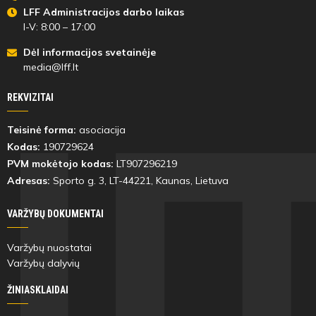
LFF Administracijos darbo laikas
I-V: 8:00 – 17:00
Dėl informacijos svetainėje
media@lff.lt
REKVIZITAI
Teisinė forma:
asociacija
Kodas:
190729624
PVM mokėtojo kodas:
LT907296219
Adresas:
Sporto g. 3, LT-
44221
, Kaunas, Lietuva
VARŽYBŲ DOKUMENTAI
Varžybų nuostatai
Varžybų dalyvių
ŽINIASKLAIDAI