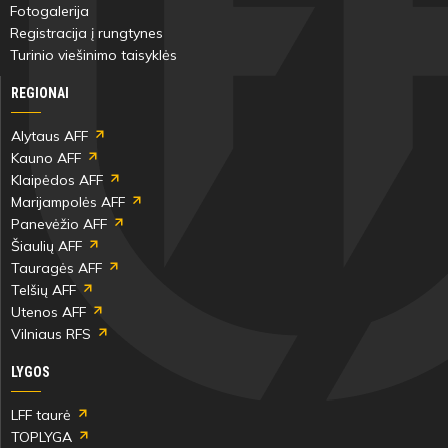
Fotogalerija
Registracija į rungtynes
Turinio viešinimo taisyklės
REGIONAI
Alytaus AFF
Kauno AFF
Klaipėdos AFF
Marijampolės AFF
Panevėžio AFF
Šiaulių AFF
Tauragės AFF
Telšių AFF
Utenos AFF
Vilniaus RFS
LYGOS
LFF taurė
TOPLYGA