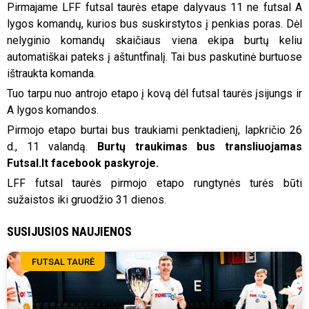
Pirmajame LFF futsal taurės etape dalyvaus 11 ne futsal A
lygos komandų, kurios bus suskirstytos į penkias poras. Dėl
nelyginio komandų skaičiaus viena ekipa burtų keliu
automatiškai pateks į aštuntfinalį. Tai bus paskutinė burtuose
ištraukta komanda.
Tuo tarpu nuo antrojo etapo į kovą dėl futsal taurės įsijungs ir
A lygos komandos.
Pirmojo etapo burtai bus traukiami penktadienį, lapkričio 26
d., 11 valandą.
Burtų traukimas bus transliuojamas
Futsal.lt facebook paskyroje.
LFF futsal taurės pirmojo etapo rungtynės turės būti
sužaistos iki gruodžio 31 dienos.
SUSIJUSIOS NAUJIENOS
FUTSAL TAURĖ