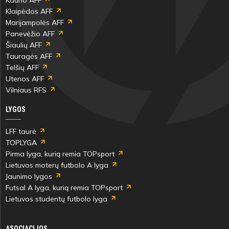
Klaipėdos AFF
Marijampolės AFF
Panevėžio AFF
Šiaulių AFF
Tauragės AFF
Telšių AFF
Utenos AFF
Vilniaus RFS
LYGOS
LFF taurė
TOPLYGA
Pirma lyga, kurią remia TOPsport
Lietuvos moterų futbolo A lyga
Jaunimo lygos
Futsal A lyga, kurią remia TOPsport
Lietuvos studentų futbolo lyga
ASOCIACIJOS