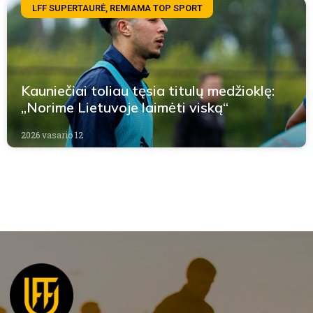
LFF SUPERTAURĖ, REMIAMA TOP SPORT
Kauniečiai toliau tęsia titulų medžioklę:
„Norime Lietuvoje laimėti viską“
2026 vasario 12