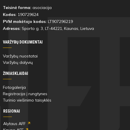
Teisinė forma:
asociacija
Kodas:
190729624
PVM mokėtojo kodas:
LT907296219
Adresas:
Sporto g. 3, LT-
44221
, Kaunas, Lietuva
VARŽYBŲ DOKUMENTAI
Varžybų nuostatai
Varžybų dalyvių
ŽINIASKLAIDAI
Fotogalerija
Registracija į rungtynes
Turinio viešinimo taisyklės
REGIONAI
Alytaus AFF
Kauno AFF