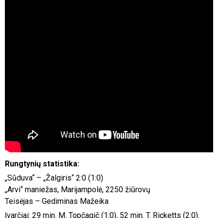
Rungtynių statistika:
„Sūduva“ – „Žalgiris“ 2:0 (1:0)
„Arvi“ maniežas, Marijampolė, 2250 žiūrovų
Teisėjas – Gediminas Mažeika
Įvarčiai: 29 min. M. Topčagič (1:0), 52 min. T. Ricketts (2:0).