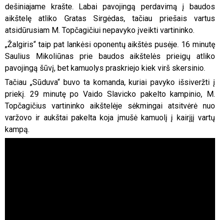
dešiniajame krašte. Labai pavojingą perdavimą į baudos
aikštelę atliko Gratas Sirgėdas, tačiau priešais vartus
atsidūrusiam M. Topčagičiui nepavyko įveikti vartininko.
„Žalgiris“ taip pat lankėsi oponentų aikštės pusėje. 16 minutę
Saulius Mikoliūnas prie baudos aikštelės prieigų atliko
pavojingą šūvį, bet kamuolys praskriejo kiek virš skersinio.
Tačiau „Sūduva“ buvo ta komanda, kuriai pavyko išsiveržti į
priekį. 29 minutę po Vaido Slavicko pakelto kampinio, M.
Topčagičius vartininko aikštelėje sėkmingai atsitvėrė nuo
varžovo ir aukštai pakelta koja įmušė kamuolį į kairįjį vartų
kampą.