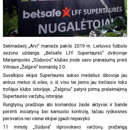
Sekmadienį „Arvi“ manieže pakilo 2019 m. Lietuvos futbolo
sezono uždanga. „Betsafe LFF Supertaurės“ dvikovoje
Marijampolės „Sūduvos“ klubas įrodė savo pranašumą prieš
Vilniaus „Žalgirio“ komandą 2:0.
Suvalkijos ekipa Supertaurės aukso medalius iškovoja jau
antrus metus iš eilės, o iš viso tai jiems jau trečiasis toks
trofėjus klubo istorijoje. „Žalgiriui“ patyrė pirmą pralaimėjimą
Supertaurės varžybų istorijoje.
Rungtynių pradžioje abi komandos žaidė aktyviai ir bandė
perimti iniciatyvą bei kamuolio kontrolę, tačiau ryškesnės
persvaros nei vienai ekipai įgauti nepavyko.
11 minutę „Sūduva“ išprovokavo varžovų pražangą