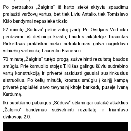
Po pertraukos „Žalgiris“ iš karto siekė aktyviu spaudimu
pralaužti varžovų vartus, bet tiek Liviu Antalio, tiek Tomislavo
Kišo bandymai nepasiekė tikslo.
52 minutę „Sūduva“ pelnė antrą įvartį. Po Ovidjaus Verbicko
perdavimo iš dešiniojo krašto, baudos aikštelėje Tosaintas
Rickettsas praktiškai nieko netrukdomas galva nuginklavo
vilniečių vartininką Laurentiu Branescu.
70 minutę „Žalgiris“ turėjo progą sušvelninti rezultatą baudos
smūgiu. Prie kamuolio stojęs T. Kišas galingu šūviu sudrebino
vartų konstrukciją ir privertė atsidusti gausiai susirinkusius
aistruolius. Po kelių minučių kroatas smūgiu į kairįjį kampą
privertė paplušėti savo tėvynainį kitoje barikadų pusėje Ivaną
Kardumą.
Iki susitikimo pabaigos „Sūduva“ sėkmingai sulaikė atkaklius
„Žalgirio“ bandymus sušvelninti rezultatą ir triumfavo
dvikovoje 2:0.