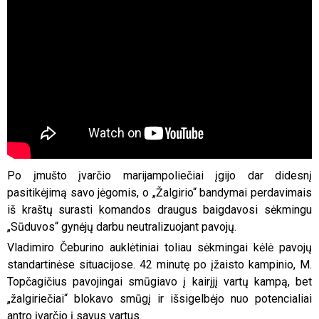
Po įmušto įvarčio marijampoliečiai įgijo dar didesnį
pasitikėjimą savo jėgomis, o „Žalgirio“ bandymai perdavimais
iš kraštų surasti komandos draugus baigdavosi sėkmingu
„Sūduvos“ gynėjų darbu neutralizuojant pavojų.
Vladimiro Čeburino auklėtiniai toliau sėkmingai kėlė pavojų
standartinėse situacijose. 42 minutę po įžaisto kampinio, M.
Topčagičius pavojingai smūgiavo į kairįjį vartų kampą, bet
„žalgiriečiai“ blokavo smūgį ir išsigelbėjo nuo potencialiai
antro įvarčio į savus vartus.