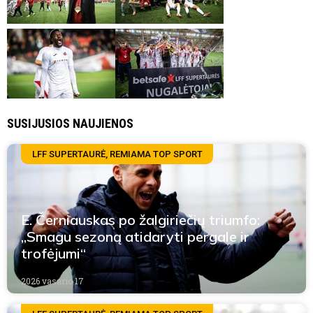
SUSIJUSIOS NAUJIENOS
LFF SUPERTAURĖ, REMIAMA TOP SPORT
E. Černiauskas po žalgiriečių triumfo:
„Smagu sezoną atidaryti pergale ir
trofėjumi“
2026 vasario 17