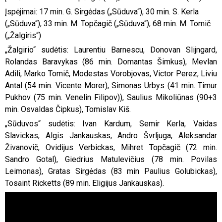
Įspėjimai: 17 min. G. Sirgėdas („Sūduva“), 30 min. S. Kerla
(„Sūduva“), 33 min. M. Topčagič („Sūduva“), 68 min. M. Tomič
(„Žalgiris“)
„Žalgirio“ sudėtis: Laurentiu Barnescu, Donovan Slijngard,
Rolandas Baravykas (86 min. Domantas Šimkus), Mevlan
Adili, Marko Tomič, Modestas Vorobjovas, Victor Perez, Liviu
Antal (54 min. Vicente Morer), Simonas Urbys (41 min. Timur
Pukhov (75 min. Venelin Filipov)), Saulius Mikoliūnas (90+3
min. Osvaldas Čipkus), Tomislav Kiš.
„Sūduvos“ sudėtis: Ivan Kardum, Semir Kerla, Vaidas
Slavickas, Algis Jankauskas, Andro Švrljuga, Aleksandar
Živanovič, Ovidijus Verbickas, Mihret Topčagič (72 min.
Sandro Gotal), Giedrius Matulevičius (78 min. Povilas
Leimonas), Gratas Sirgėdas (83 min Paulius Golubickas),
Tosaint Ricketts (89 min. Eligijus Jankauskas).