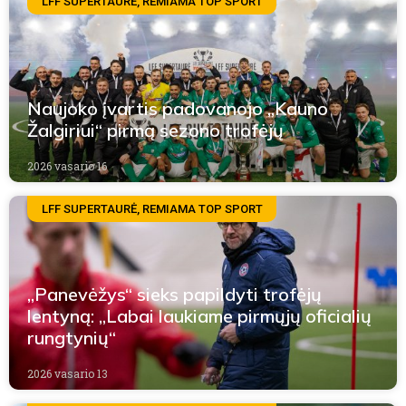
LFF SUPERTAURĖ, REMIAMA TOP SPORT
Naujoko įvartis padovanojo „Kauno
Žalgiriui“ pirmą sezono trofėjų
2026 vasario 16
LFF SUPERTAURĖ, REMIAMA TOP SPORT
„Panevėžys“ sieks papildyti trofėjų
lentyną: „Labai laukiame pirmųjų oficialių
rungtynių“
2026 vasario 13