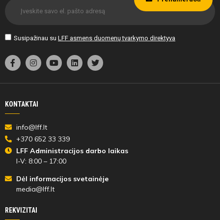
Susipažinau su
LFF asmens duomenų tvarkymo direktyva
KONTAKTAI
info@lff.lt
+370 652 33 339
LFF Administracijos darbo laikas
I-V: 8:00 – 17:00
Dėl informacijos svetainėje
media@lff.lt
REKVIZITAI