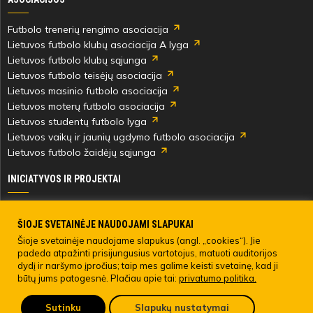
Futbolo trenerių rengimo asociacija
Lietuvos futbolo klubų asociacija A lyga
Lietuvos futbolo klubų sąjunga
Lietuvos futbolo teisėjų asociacija
Lietuvos masinio futbolo asociacija
Lietuvos moterų futbolo asociacija
Lietuvos studentų futbolo lyga
Lietuvos vaikų ir jaunių ugdymo futbolo asociacija
Lietuvos futbolo žaidėjų sąjunga
INICIATYVOS IR PROJEKTAI
Skautingas Lietuvoje ir užsienyje
Paramos fondai
ŠIOJE SVETAINĖJE NAUDOJAMI SLAPUKAI
Medicinos centras
Šioje svetainėje naudojame slapukus (angl. „cookies“). Jie
padeda atpažinti prisijungusius vartotojus, matuoti auditorijos
Live Your Goals
dydį ir naršymo įpročius; taip mes galime keisti svetainę, kad ji
būtų jums patogesnė. Plačiau apie tai:
privatumo politika.
© 2022 LIETUVOS FUTBOLO FEDERACIJA. Visos teisės saugomos.
Sutinku
Slapukų nustatymai
Pateikti anoniminį skundą