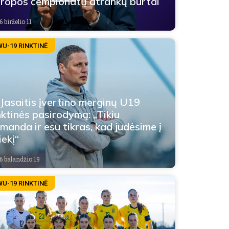
ropos čempionatų atrankų burtai
 birželio 11
WU-19 RINKTINĖ
 Jasaitis įvertino merginų U19
nktinės pasirodymą: „Tikiu
manda ir esu tikras, kad judėsime į
iekį“
6 balandžio 19
WU-19 RINKTINĖ