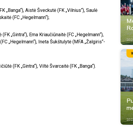
FK „Banga“), Aistė Šveckutė (FK „Vilnius“), Saulė
skaitė (FC „Hegelmann“);
Me
Ra
 (FK „Gintra“), Ema Kriaučiūnaitė (FC „Hegelmann“),
202
 (FC „Hegelmann“), Ineta Šukštulytė (MFA „Žalgiris“-
iūtė (FK „Gintra“), Viltė Švarcaitė (FK „Banga“).
Pu
me
202