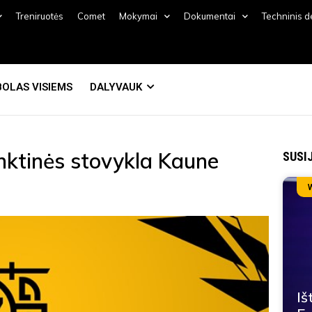
Treniruotės
Comet
Mokymai
Dokumentai
Techninis 
OLAS VISIEMS
DALYVAUK
nktinės stovykla Kaune
SUSI
Iš