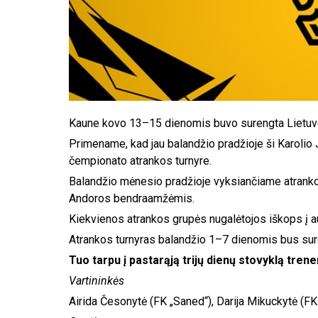
Kaune kovo 13–15 dienomis buvo surengta Lietuvos
Primename, kad jau balandžio pradžioje ši Karolio 
čempionato atrankos turnyre.
Balandžio mėnesio pradžioje vyksiančiame atrankos 
Andoros bendraamžėmis.
Kiekvienos atrankos grupės nugalėtojos iškops į a
Atrankos turnyras balandžio 1–7 dienomis bus sur
Tuo tarpu į pastarąją trijų dienų stovyklą tren
Vartininkės
Airida Česonytė (FK „Saned“), Darija Mikuckytė (FK