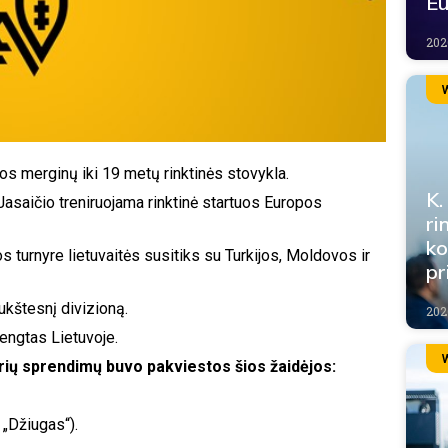
Eu
2026
 merginų iki 19 metų rinktinės stovykla.
K.
Jasaičio treniruojama rinktinė startuos Europos
ri
ko
turnyre lietuvaitės susitiks su Turkijos, Moldovos ir
pr
ukštesnį divizioną.
202
engtas Lietuvoje.
erių sprendimų buvo pakviestos šios žaidėjos:
 „Džiugas“).