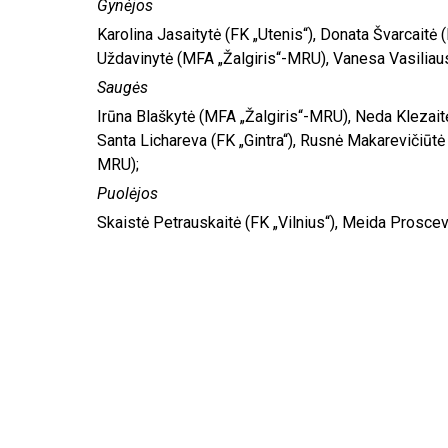
Gynėjos
Karolina Jasaitytė (FK „Utenis“), Donata Švarcaitė (
Uždavinytė (MFA „Žalgiris“-MRU), Vanesa Vasiliau
Saugės
Irūna Blaškytė (MFA „Žalgiris“-MRU), Neda Klezaitė
Santa Lichareva (FK „Gintra“), Rusnė Makarevičiūtė
MRU);
Puolėjos
Skaistė Petrauskaitė (FK „Vilnius“), Meida Proscevič