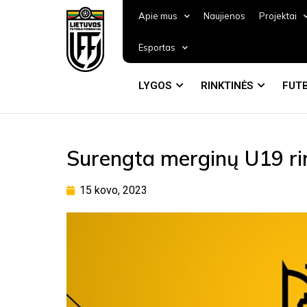
Apie mus
Naujienos
Projektai
Esportas
LYGOS
RINKTINĖS
FUTB
Surengta merginų U19 ri
15 kovo, 2023