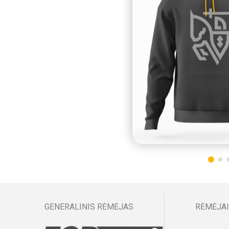
GENERALINIS RĖMĖJAS
RĖMĖJAI