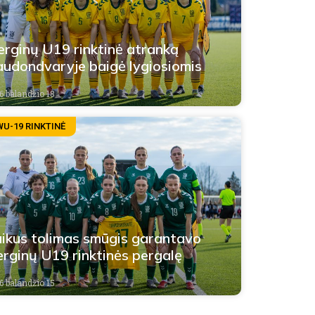
rginų U19 rinktinė atranką
udondvaryje baigė lygiosiomis
6 balandžio 18
WU-19 RINKTINĖ
ikus tolimas smūgis garantavo
rginų U19 rinktinės pergalę
6 balandžio 15