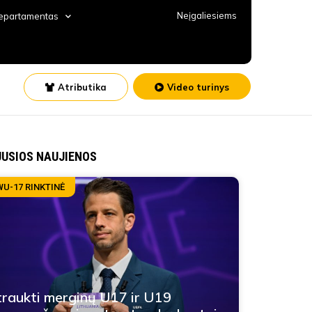
Neįgaliesiems
departamentas
Atributika
Video turinys
JUSIOS NAUJIENOS
WU-17 RINKTINĖ
traukti merginų U17 ir U19