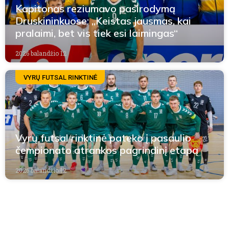
Kapitonas reziumavo pasirodymą
Druskininkuose: „Keistas jausmas, kai
pralaimi, bet vis tiek esi laimingas“
2026 balandžio 12
VYRŲ FUTSAL RINKTINĖ
Vyrų futsal rinktinė pateko į pasaulio
čempionato atrankos pagrindinį etapą
2026 balandžio 12