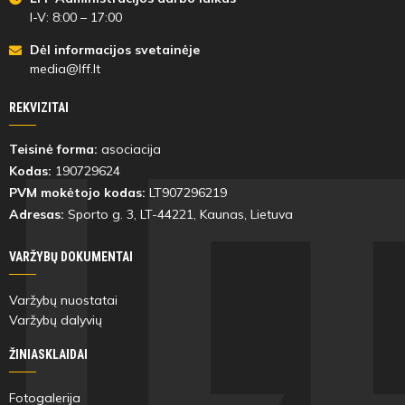
I-V: 8:00 – 17:00
Dėl informacijos svetainėje
media@lff.lt
REKVIZITAI
Teisinė forma:
asociacija
Kodas:
190729624
PVM mokėtojo kodas:
LT907296219
Adresas:
Sporto g. 3, LT-
44221
, Kaunas, Lietuva
VARŽYBŲ DOKUMENTAI
Varžybų nuostatai
Varžybų dalyvių
ŽINIASKLAIDAI
Fotogalerija