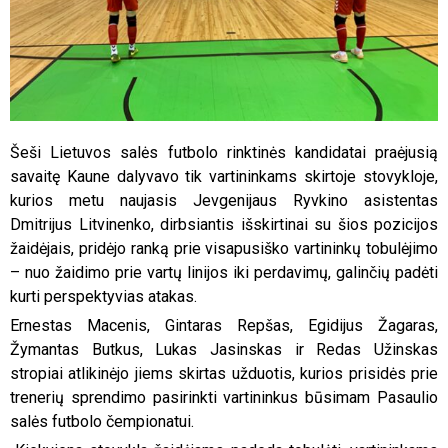
Šeši Lietuvos salės futbolo rinktinės kandidatai praėjusią
savaitę Kaune dalyvavo tik vartininkams skirtoje stovykloje,
kurios metu naujasis Jevgenijaus Ryvkino asistentas
Dmitrijus Litvinenko, dirbsiantis išskirtinai su šios pozicijos
žaidėjais, pridėjo ranką prie visapusiško vartininkų tobulėjimo
– nuo žaidimo prie vartų linijos iki perdavimų, galinčių padėti
kurti perspektyvias atakas.
Ernestas Macenis, Gintaras Repšas, Egidijus Žagaras,
Žymantas Butkus, Lukas Jasinskas ir Redas Užinskas
stropiai atlikinėjo jiems skirtas užduotis, kurios prisidės prie
trenerių sprendimo pasirinkti vartininkus būsimam Pasaulio
salės futbolo čempionatui.