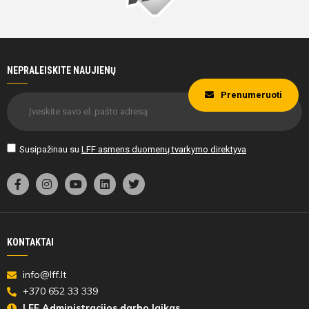
NEPRALEISKITE NAUJIENŲ
Prenumeruoti
Susipažinau su
LFF asmens duomenų tvarkymo direktyva
KONTAKTAI
info@lff.lt
+370 652 33 339
LFF Administracijos darbo laikas