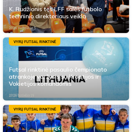
K. Rudžionis tęs LFF salės futbolo
techninio direktoriaus veiklą
2026 rugpjūčio 5
VYRŲ FUTSAL RINKTINĖ
Futsal rinktinė pasaulio čempionato
atrankoje varžysis su Kroatijos ir
Vokietijos komandomis
2026 birželio 19
VYRŲ FUTSAL RINKTINĖ