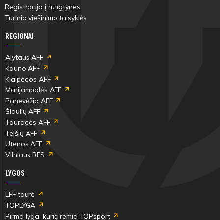
Registracija į rungtynes
Turinio viešinimo taisyklės
REGIONAI
Alytaus AFF
Kauno AFF
Klaipėdos AFF
Marijampolės AFF
Panevėžio AFF
Šiaulių AFF
Tauragės AFF
Telšių AFF
Utenos AFF
Vilniaus RFS
LYGOS
LFF taurė
TOPLYGA
Pirma lyga, kurią remia TOPsport