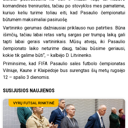
komandinės treniruotės, tačiau po stovyklos mes pamatėme,
kuriuo keliu turime toliau eiti, kad Pasaulio čempionatui
būtumėm maksimaliai pasiruošę.
Vartininko gerumas dažniausiai priklauso nuo patirties. Būna
išimčių, tačiau labai retas vartų sargas per trumpą laiką gali
tapti labai gerais vartininkais. Mūsų atveju, iki Pasaulio
čempionato laiko neturime daug, tačiau būsime geriausi,
kokie tik galime būti“, – kalbėjo D. Litvinenko.
Priminsime, kad FIFA Pasaulio salės futbolo čempionatas
Vilniuje, Kaune ir Klaipėdoje bus surengtas šių metų rugsėjo
12 – spalio 3 dienomis.
SUSIJUSIOS NAUJIENOS
VYRŲ FUTSAL RINKTINĖ