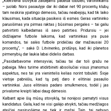
„Kiekviena stovykla žaidėjams padeda tobulėti, vartininkams
– juolab. Nors pasaulyje dar iki dabar net 90 procentų klubų
tam neskiria ypatingo dėmesio, tačiau neabejoju, kad tik laiko
klausimas, kada situacija pasikeis iš esmės. Geras vartininko
paruošimas yra pirmas raktas į būsimas pergales – tai galiu
patvirtinti kalbėdamas iš savo patirties. Pridursiu – jei
didžiajame futbole laikoma, kad vartininkas yra pusė
komandos, tai salės futbole pridėčiau dar mažiausiai 20
procentų“, – sakė D. Litvinenko, pridūręs, kad iki planetos
pirmenybių dar laukia labai didelis darbas.
„Pasidarbavome intensyviai, tačiau tai dar toli gražu ne
pabaiga. Mes turime atidirbinėti absoliučiai visus įmanomus
aspektus, nes tai yra vienintelis kelias norint tobulėti. Šioje
vietoje pabrėšiu, kad tą patį daro ir elitiniai pasaulio
vartininkai. Juos elitiniais padaro smulkmenos, todėl į jas
privalome kreipti labai daug dėmesio.
Kalbant apie šią mūsų stovyklą, tai norėjosi pamatyti visus
kandidatus. Gaila, kad ne visi galėjo atvykti, tačiau medžiagos
ateičiai pasiruošėme ne tiek ir mažai. Taip, tai nebuvo