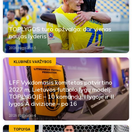
TOPLYGOS turo apžvalga: dar vienas
naujas lyderis
2026 rugpjūčio 5
KLUBINĖS VARŽYBOS
LFF Vykdomasis komitetas patvirtino
2027 m. Lietuvos futbolo lygų modelį:
TOPLYGOJE – 10 komandų, I lygoje ir II
lygos A divizione – po 16
2026 rugpjūčio 4
TOPLYGA