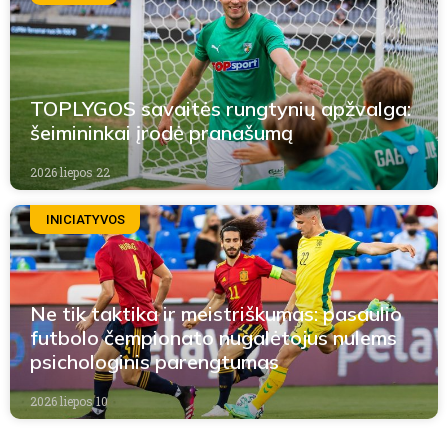
TOPLYGOS savaitės rungtynių apžvalga:
šeimininkai įrodė pranašumą
2026 liepos 22
INICIATYVOS
Ne tik taktika ir meistriškumas: pasaulio
futbolo čempionato nugalėtojus nulems
psichologinis parengtumas
2026 liepos 10