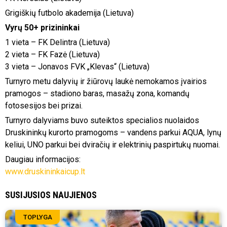
Grigiškių futbolo akademija (Lietuva)
Vyrų 50+ prizininkai
1 vieta – FK Delintra (Lietuva)
2 vieta – FK Fazė (Lietuva)
3 vieta – Jonavos FVK „Klevas“ (Lietuva)
Turnyro metu dalyvių ir žiūrovų laukė nemokamos įvairios
pramogos – stadiono baras, masažų zona, komandų
fotosesijos bei prizai.
Turnyro dalyviams buvo suteiktos specialios nuolaidos
Druskininkų kurorto pramogoms – vandens parkui AQUA, lynų
keliui, UNO parkui bei dviračių ir elektrinių paspirtukų nuomai.
Daugiau informacijos:
www.druskininkaicup.lt
SUSIJUSIOS NAUJIENOS
TOPLYGA