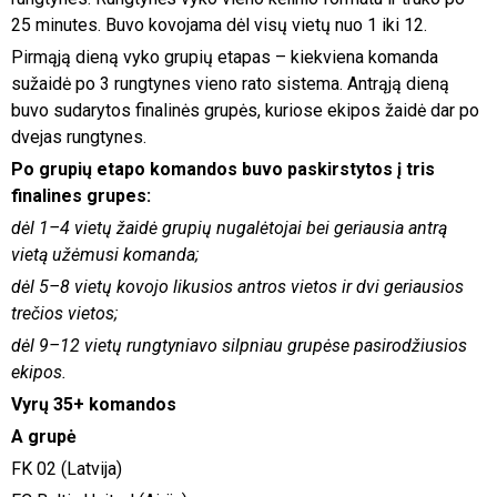
25 minutes. Buvo kovojama dėl visų vietų nuo 1 iki 12.
Pirmąją dieną vyko grupių etapas – kiekviena komanda
sužaidė po 3 rungtynes vieno rato sistema. Antrąją dieną
buvo sudarytos finalinės grupės, kuriose ekipos žaidė dar po
dvejas rungtynes.
Po grupių etapo komandos buvo paskirstytos į tris
finalines grupes:
dėl 1–4 vietų žaidė grupių nugalėtojai bei geriausia antrą
vietą užėmusi komanda;
dėl 5–8 vietų kovojo likusios antros vietos ir dvi geriausios
trečios vietos;
dėl 9–12 vietų rungtyniavo silpniau grupėse pasirodžiusios
ekipos.
Vyrų 35+ komandos
A grupė
FK 02 (Latvija)