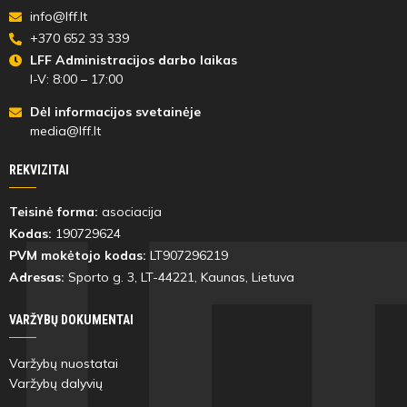
info@lff.lt
+370 652 33 339
LFF Administracijos darbo laikas
I-V: 8:00 – 17:00
Dėl informacijos svetainėje
media@lff.lt
REKVIZITAI
Teisinė forma:
asociacija
Kodas:
190729624
PVM mokėtojo kodas:
LT907296219
Adresas:
Sporto g. 3, LT-
44221
, Kaunas, Lietuva
VARŽYBŲ DOKUMENTAI
Varžybų nuostatai
Varžybų dalyvių