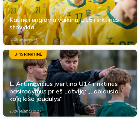
Kaune rengiama vaikinų U15 rinktinės
stovykla
2026 gegužės 18
U-15 RINKTINĖ
L. Artimavičius įvertino U14 rinktinės
pasirodymus prieš Latviją: „Labiausiai
koją kišo jaudulys“
2026 balandžio 27