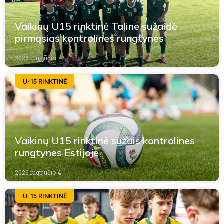
Vaikinų U15 rinktinė Taline sužaidė
pirmąsias kontrolines rungtynes
2026 rugpjūčio 7
U-15 RINKTINĖ
Vaikinų U15 rinktinė sužais kontrolines
rungtynes Estijoje
2026 rugpjūčio 4
U-15 RINKTINĖ