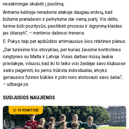
nesėkmingai skubėti į puolimą.
Antrame kėlinyje neradome atakoje daugiau erdvių, kad
būtume pranašesni ir pelnytume dar vieną įvartį. Vis dėlto,
turime būti pozityvūs, pasitikėti procesu ir išgryninę klaidas
jas ištaisyti“, – mintimis dalinosi treneris.
E. Pukys taip pat apibūdino artimiausius šios rinktinės planus.
„Dar turėsime tris stovyklas, per kurias žaisime kontrolines
rungtynes su Malta ir Latvija. Visas darbas mūsų laukia
priešakyje, viliuosi, kad iki to laiko visi žaidėjai savo klubuose
sieks pagerinti, ko jiems trūksta individualiai, atvyks
geriausios fizinės būklės ir pilni noro atstovauti savo šaliai“,
– užbaigė jis.
SUSIJUSIOS NAUJIENOS
U-15 RINKTINĖ