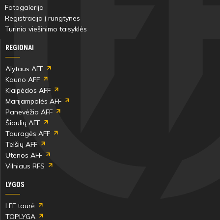
Fotogalerija
Registracija į rungtynes
Turinio viešinimo taisyklės
REGIONAI
Alytaus AFF
Kauno AFF
Klaipėdos AFF
Marijampolės AFF
Panevėžio AFF
Šiaulių AFF
Tauragės AFF
Telšių AFF
Utenos AFF
Vilniaus RFS
LYGOS
LFF taurė
TOPLYGA