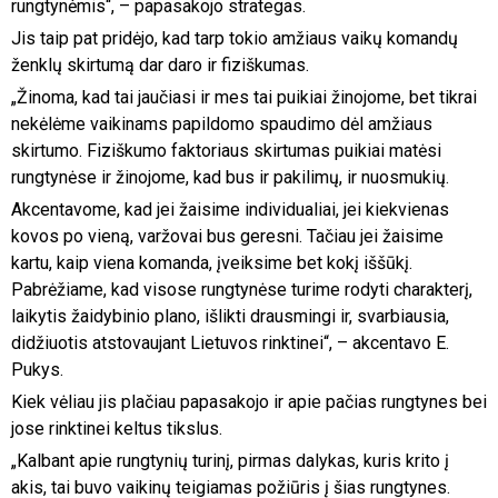
rungtynėmis“, – papasakojo strategas.
Jis taip pat pridėjo, kad tarp tokio amžiaus vaikų komandų
ženklų skirtumą dar daro ir fiziškumas.
„Žinoma, kad tai jaučiasi ir mes tai puikiai žinojome, bet tikrai
nekėlėme vaikinams papildomo spaudimo dėl amžiaus
skirtumo. Fiziškumo faktoriaus skirtumas puikiai matėsi
rungtynėse ir žinojome, kad bus ir pakilimų, ir nuosmukių.
Akcentavome, kad jei žaisime individualiai, jei kiekvienas
kovos po vieną, varžovai bus geresni. Tačiau jei žaisime
kartu, kaip viena komanda, įveiksime bet kokį iššūkį.
Pabrėžiame, kad visose rungtynėse turime rodyti charakterį,
laikytis žaidybinio plano, išlikti drausmingi ir, svarbiausia,
didžiuotis atstovaujant Lietuvos rinktinei“, – akcentavo E.
Pukys.
Kiek vėliau jis plačiau papasakojo ir apie pačias rungtynes bei
jose rinktinei keltus tikslus.
„Kalbant apie rungtynių turinį, pirmas dalykas, kuris krito į
akis, tai buvo vaikinų teigiamas požiūris į šias rungtynes.