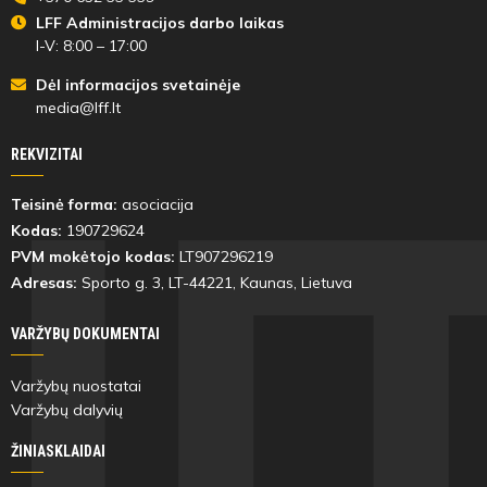
LFF Administracijos darbo laikas
I-V: 8:00 – 17:00
Dėl informacijos svetainėje
media@lff.lt
REKVIZITAI
Teisinė forma:
asociacija
Kodas:
190729624
PVM mokėtojo kodas:
LT907296219
Adresas:
Sporto g. 3, LT-
44221
, Kaunas, Lietuva
VARŽYBŲ DOKUMENTAI
Varžybų nuostatai
Varžybų dalyvių
ŽINIASKLAIDAI