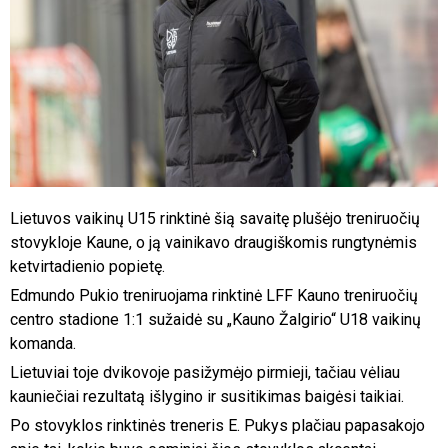
Lietuvos vaikinų U15 rinktinė šią savaitę plušėjo treniruočių
stovykloje Kaune, o ją vainikavo draugiškomis rungtynėmis
ketvirtadienio popietę.
Edmundo Pukio treniruojama rinktinė LFF Kauno treniruočių
centro stadione 1:1 sužaidė su „Kauno Žalgirio“ U18 vaikinų
komanda.
Lietuviai toje dvikovoje pasižymėjo pirmieji, tačiau vėliau
kauniečiai rezultatą išlygino ir susitikimas baigėsi taikiai.
Po stovyklos rinktinės treneris E. Pukys plačiau papasakojo