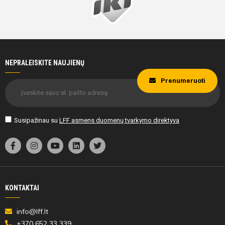
NEPRALEISKITE NAUJIENŲ
Prenumeruoti
Susipažinau su
LFF asmens duomenų tvarkymo direktyva
KONTAKTAI
info@lff.lt
+370 652 33 339