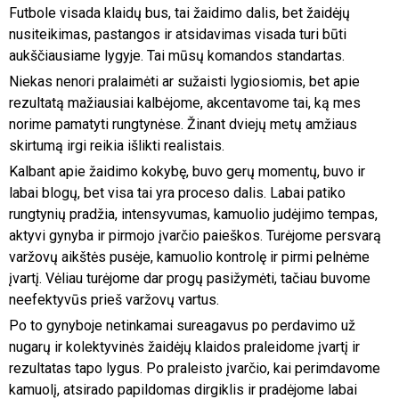
Futbole visada klaidų bus, tai žaidimo dalis, bet žaidėjų
nusiteikimas, pastangos ir atsidavimas visada turi būti
aukščiausiame lygyje. Tai mūsų komandos standartas.
Niekas nenori pralaimėti ar sužaisti lygiosiomis, bet apie
rezultatą mažiausiai kalbėjome, akcentavome tai, ką mes
norime pamatyti rungtynėse. Žinant dviejų metų amžiaus
skirtumą irgi reikia išlikti realistais.
Kalbant apie žaidimo kokybę, buvo gerų momentų, buvo ir
labai blogų, bet visa tai yra proceso dalis. Labai patiko
rungtynių pradžia, intensyvumas, kamuolio judėjimo tempas,
aktyvi gynyba ir pirmojo įvarčio paieškos. Turėjome persvarą
varžovų aikštės pusėje, kamuolio kontrolę ir pirmi pelnėme
įvartį. Vėliau turėjome dar progų pasižymėti, tačiau buvome
neefektyvūs prieš varžovų vartus.
Po to gynyboje netinkamai sureagavus po perdavimo už
nugarų ir kolektyvinės žaidėjų klaidos praleidome įvartį ir
rezultatas tapo lygus. Po praleisto įvarčio, kai perimdavome
kamuolį, atsirado papildomas dirgiklis ir pradėjome labai