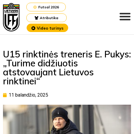
Futsal 2026
Atributika
Video turinys
U15 rinktinės treneris E. Pukys:
„Turime didžiuotis
atstovaujant Lietuvos
rinktinei“
11 balandžio, 2025