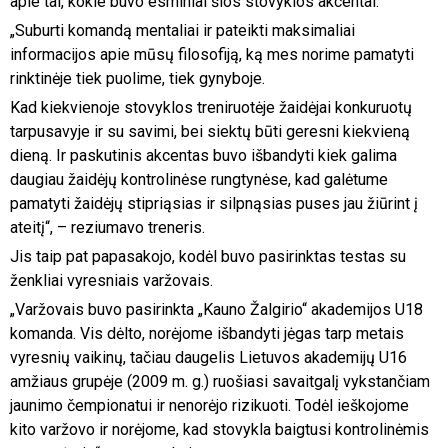
apie tai, kokie buvo esminiai šios stovyklos akcentai.
„Suburti komandą mentaliai ir pateikti maksimaliai
informacijos apie mūsų filosofiją, ką mes norime pamatyti
rinktinėje tiek puolime, tiek gynyboje.
Kad kiekvienoje stovyklos treniruotėje žaidėjai konkuruotų
tarpusavyje ir su savimi, bei siektų būti geresni kiekvieną
dieną. Ir paskutinis akcentas buvo išbandyti kiek galima
daugiau žaidėjų kontrolinėse rungtynėse, kad galėtume
pamatyti žaidėjų stipriąsias ir silpnąsias puses jau žiūrint į
ateitį“, – reziumavo treneris.
Jis taip pat papasakojo, kodėl buvo pasirinktas testas su
ženkliai vyresniais varžovais.
„Varžovais buvo pasirinkta „Kauno Žalgirio“ akademijos U18
komanda. Vis dėlto, norėjome išbandyti jėgas tarp metais
vyresnių vaikinų, tačiau daugelis Lietuvos akademijų U16
amžiaus grupėje (2009 m. g.) ruošiasi savaitgalį vykstančiam
jaunimo čempionatui ir nenorėjo rizikuoti. Todėl ieškojome
kito varžovo ir norėjome, kad stovykla baigtusi kontrolinėmis