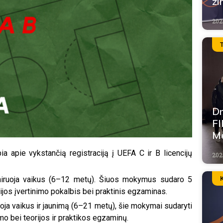
ži
202
Dr
FI
Me
a apie vykstančią registraciją į UEFA C ir B licencijų
2026
reniruoja vaikus (6–12 metų). Šiuos mokymus sudaro 5
ijos įvertinimo pokalbis bei praktinis egzaminas.
ruoja vaikus ir jaunimą (6–21 met
ų
), šie mokymai sudaryti
ymo bei teorijos ir praktikos egzaminų.