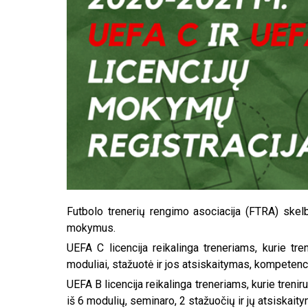
Futbolo trenerių rengimo asociacija (FTRA) skelbi
mokymus.
UEFA C licencija reikalinga treneriams, kurie t
moduliai
, stažuotė ir jos atsiskaitymas, kompetenc
UEFA B licencija reikalinga treneriams, kurie treni
iš 6 moduli
ų, seminaro, 2 stažuočių ir jų atsiskait