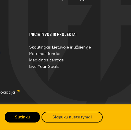
INICIATYVOS IR PROJEKTAI
Skautingas Lietuvoje ir užsienyje
Paramos fondai
Medicinos centras
Live Your Goals
ociacija
Sutinku
Slapukų nustatymai
Pateikti anoniminį skundą