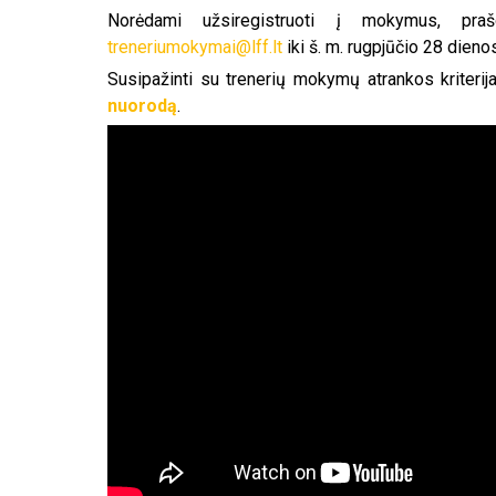
Norėdami užsiregistruoti į mokymus, pra
treneriumokymai@lff.lt
iki š. m. rugpjūčio 28 dieno
Susipažinti su trenerių mokymų atrankos kriterija
nuorodą
.