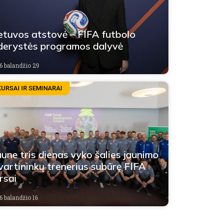
etuvos atstovė – FIFA futbolo
derystės programos dalyvė
6 balandžio 29
KURSAI IR SEMINARAI
une tris dienas vyko šalies jaunimo
 vartininkų trenerius subūrę FIFA
rsai
6 balandžio 16