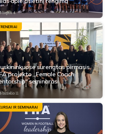
nias apie atletinį rengimą
6 liepos 4
TRENERIAI
uskininkuose surengtas pirmasis
FA projekto „Female Coach
ntorship“ seminaras
 birželio 11
KURSAI IR SEMINARAI