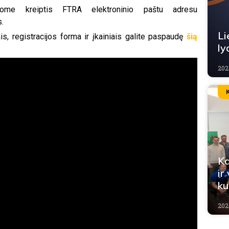
šome kreiptis FTRA elektroninio paštu adresu
s.
Li
is, registracijos forma ir įkainiais galite paspaudę
šią
ly
202
Ka
ir
ku
202