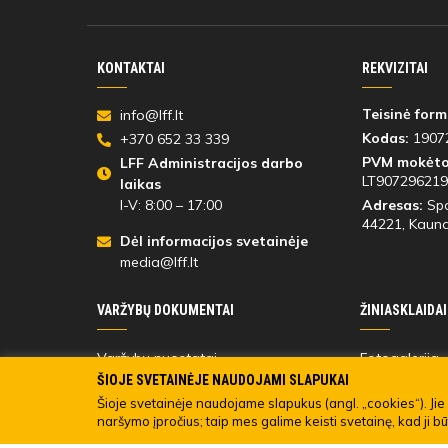
KONTAKTAI
REKVIZITAI
Teisinė form
info@lff.lt
Kodas:
1907
+370 652 33 339
PVM mokėto
LFF Administracijos darbo
LT907296219
laikas
I-V: 8:00 – 17:00
Adresas:
Spo
44221
, Kauna
Dėl informacijos svetainėje
media@lff.lt
VARŽYBŲ DOKUMENTAI
ŽINIASKLAIDAI
Varžybų nuostatai
Fotogalerija
Varžybų dalyvių
Registracija 
ŠIOJE SVETAINĖJE NAUDOJAMI SLAPUKAI
Turinio viešin
Šioje svetainėje naudojame slapukus (angl. „cookies“). Jie 
naršymo įpročius; taip mes galime keisti svetainę, kad ji b