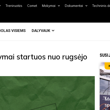
Treniruotės
Comet
Mokymai
Dokumentai
Techninis 
OLAS VISIEMS
DALYVAUK
kymai startuos nuo rugsėjo
SUSI
Mo
sp