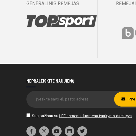
GENERALINIS RĖMĖJAS
RĖMĖJAI
NEPRALEISKITE NAUJIENŲ
Pre
Susipažinau su
LFF asmens duomenų tvarkymo direktyva