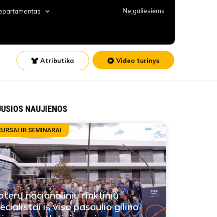
Neįgaliesiems
departamentas
Atributika
Video turinys
JUSIOS NAUJIENOS
KURSAI IR SEMINARAI
terų nacionalinių rinktinių
ecialistai iš viso pasaulio gilino