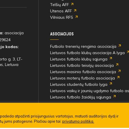
Telšių AFF
Utenos AFF
Vilniaus RFS
a:
asociacija
ASOCIACIJOS
29624
Futbolo trenerių rengimo asociacija
jo kodas:
Lietuvos futbolo klubų asociacija A lyga
rto g. 3, LT-
Lietuvos futbolo klubų sąjunga
s, Lietuva
Lietuvos futbolo teisėjų asociacija
Lietuvos masinio futbolo asociacija
Lietuvos moterų futbolo asociacija
Lietuvos studentų futbolo lyga
Lietuvos vaikų ir jaunių ugdymo futbolo as
Lietuvos futbolo žaidėjų sąjunga
į rungtynes
imo taisyklės
padeda atpažinti prisijungusius vartotojus, matuoti auditorijos dydį ir
ūtų jums patogesnė. Plačiau apie tai:
privatumo politika.