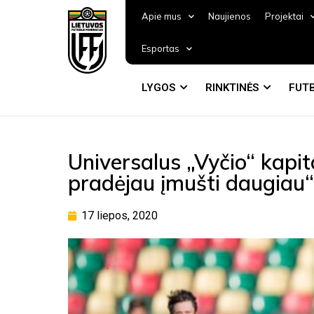
Apie mus
Naujienos
Projektai
Esportas
LYGOS
RINKTINĖS
FUTB
Universalus „Vyčio“ kapit
pradėjau įmušti daugiau“
17 liepos, 2020