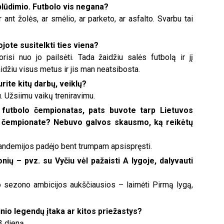
aplūdimio. Futbolo vis negana?
r ant žolės, ar smėlio, ar parketo, ar asfalto. Svarbu tai
ojote susitelkti ties viena?
isi nuo jo pailsėti. Tada žaidžiu salės futbolą ir jį
idžiu visus metus ir jis man neatsibosta.
rite kitų darbų, veiklų?
lu. Užsiimu vaikų treniravimu.
s futbolo čempionatas, pats buvote tarp Lietuvos
iame čempionate? Nebuvo galvos skausmo, ką reikėtų
pandemijos padėjo bent trumpam apsispręsti.
onių – pvz. su Vyčiu vėl pažaisti A lygoje, dalyvauti
o sezono ambicijos aukščiausios – laimėti Pirmą lygą,
inio legendų įtaka ar kitos priežastys?
3 dieną.