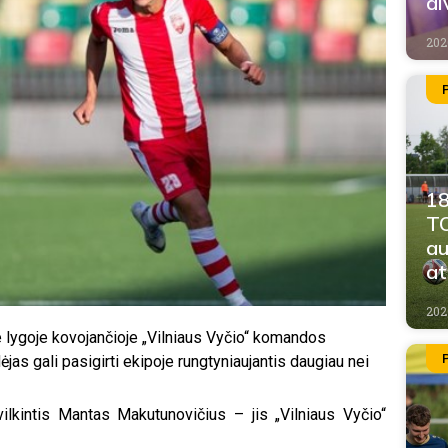
di
202
18
TO
au
at
202
 lygoje kovojančioje „Vilniaus Vyčio“ komandos
as gali pasigirti ekipoje rungtyniaujantis daugiau nei
ilkintis Mantas Makutunovičius – jis „Vilniaus Vyčio“