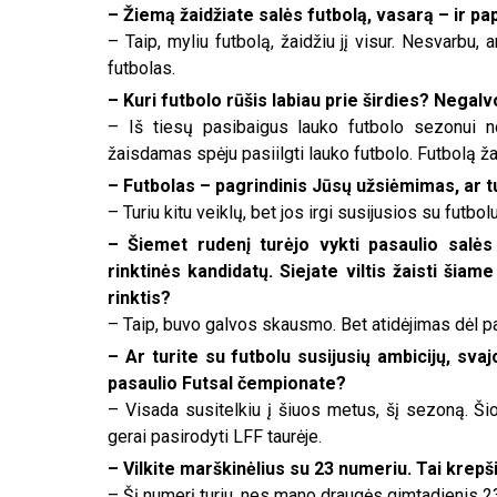
– Žiemą žaidžiate salės futbolą, vasarą – ir p
– Taip, myliu futbolą, žaidžiu jį visur. Nesvarbu, a
futbolas.
– Kuri futbolo rūšis labiau prie širdies? Negalv
– Iš tiesų pasibaigus lauko futbolo sezonui nor
žaisdamas spėju pasiilgti lauko futbolo. Futbolą ža
– Futbolas – pagrindinis Jūsų užsiėmimas, ar tu
– Turiu kitu veiklų, bet jos irgi susijusios su futbo
– Šiemet rudenį turėjo vykti pasaulio salė
rinktinės kandidatų. Siejate viltis žaisti š
rinktis?
– Taip, buvo galvos skausmo. Bet atidėjimas dėl 
– Ar turite su futbolu susijusių ambicijų, svaj
pasaulio Futsal čempionate?
– Visada susitelkiu į šiuos metus, šį sezoną. Ši
gerai pasirodyti LFF taurėje.
– Vilkite marškinėlius su 23 numeriu. Tai krepš
– Šį numerį turiu, nes mano draugės gimtadienis 2