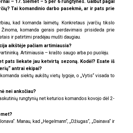
ernai – 17. Šiemet – 5 per 6 rungtynes. Galbūt pagal
arčių? Tai komandinio darbo pasekmė, ar ir pats prie
biau, kad komanda laimėtų. Konkretaus įvarčių tikslo
. Žinoma, komanda gerais perdavimais prisideda prie
etais ir patirtimi pradėjau mušti daugiau.
cija aikštėje pačiam artimiausia?
vartininką. Artimiausia – krašto saugo arba po puolėju.
t pats liekate jau ketvirtą sezoną. Kodėl? Esate iš
erių“ antrai ekipai?
omanda siektų aukštų vietų lygoje, o „Vytis“ visada to
nė nei anksčiau?
paskutinių rungtynių net keturios komandos kovojo dėl 2-
iemet?
onava“. Manau, kad „Hegelmann“, „Džiugas“, „Dainava“ ir