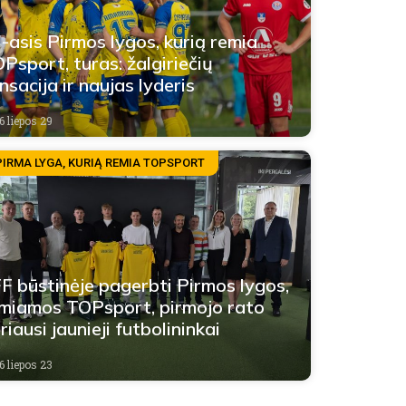
-asis Pirmos lygos, kurią remia
Psport, turas: žalgiriečių
nsacija ir naujas lyderis
6 liepos 29
PIRMA LYGA, KURIĄ REMIA TOPSPORT
F būstinėje pagerbti Pirmos lygos,
miamos TOPsport, pirmojo rato
riausi jaunieji futbolininkai
6 liepos 23