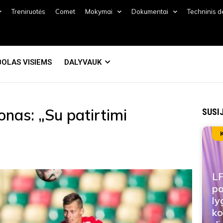
Treniruotės
Comet
Mokymai
Dokumentai
Techninis 
OLAS VISIEMS
DALYVAUK
onas: „Su patirtimi
SUSI
LF
pa
ly
ko