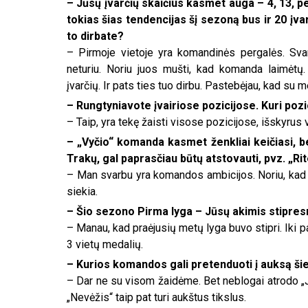
– Jūsų įvarčių skaičius kasmet auga – 4, 13, p
tokias šias tendencijas šį sezoną bus ir 20 įv
to dirbate?
– Pirmoje vietoje yra komandinės pergalės. Svar
neturiu. Noriu juos mušti, kad komanda laimėtų
įvarčių. Ir pats ties tuo dirbu. Pastebėjau, kad su m
– Rungtyniavote įvairiose pozicijose. Kuri pozi
– Taip, yra tekę žaisti visose pozicijose, išskyrus 
– „Vyčio“ komanda kasmet ženkliai keičiasi, be
Trakų, gal paprasčiau būtų atstovauti, pvz. „Rit
– Man svarbu yra komandos ambicijos. Noriu, kad k
siekia.
– Šio sezono Pirma lyga – Jūsų akimis stipres
– Manau, kad praėjusių metų lyga buvo stipri. Iki 
3 vietų medalių.
– Kurios komandos gali pretenduoti į auksą š
– Dar ne su visom žaidėme. Bet neblogai atrodo „J
„Nevėžis“ taip pat turi aukštus tikslus.