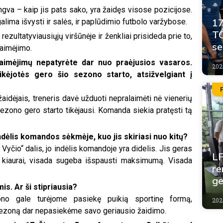
gva – kaip jis pats sako, yra žaidęs visose pozicijose.
17
ima išvysti ir salės, ir paplūdimio futbolo varžybose.
TO
ezultatyviausiųjų viršūnėje ir ženkliai prisideda prie to,
se
laimėjimo.
laimėjimų nepatyrėte dar nuo praėjusios vasaros.
202
kėjotės gero šio sezono starto, atsižvelgiant į
aidėjais, treneris davė užduoti nepralaimėti nė vienerių
ezono gero starto tikėjausi. Komanda siekia pratęsti tą
dėlis komandos sėkmėje, kuo jis skiriasi nuo kitų?
Vyčio“ dalis, jo indėlis komandoje yra didelis. Jis geras
LF
to kiaurai, visada sugeba išspausti maksimumą. Visada
re
ge
s. Ar ši stipriausia?
no gale turėjome pasiekę puikią sportinę formą,
202
ezoną dar nepasiekėme savo geriausio žaidimo.