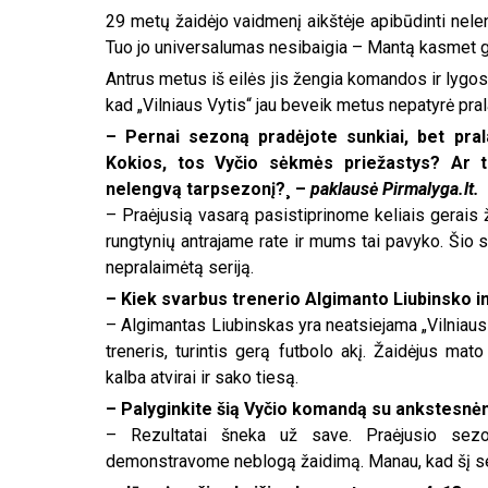
29 metų žaidėjo vaidmenį aikštėje apibūdinti nelen
Tuo jo universalumas nesibaigia – Mantą kasmet gal
Antrus metus iš eilės jis žengia komandos ir lygos r
kad „Vilniaus Vytis“ jau beveik metus nepatyrė pra
– Pernai sezoną pradėjote sunkiai, bet pra
Kokios, tos Vyčio sėkmės priežastys? Ar ti
nelengvą tarpsezonį?¸ –
paklausė Pirmalyga.lt.
– Praėjusią vasarą pasistiprinome keliais gerais ž
rungtynių antrajame rate ir mums tai pavyko. Šio s
nepralaimėtą seriją.
– Kiek svarbus trenerio Algimanto Liubinsko in
– Algimantas Liubinskas yra neatsiejama „Vilniaus 
treneris, turintis gerą futbolo akį. Žaidėjus ma
kalba atvirai ir sako tiesą.
– Palyginkite šią Vyčio komandą su ankstesnėmi
– Rezultatai šneka už save. Praėjusio sezo
demonstravome neblogą žaidimą. Manau, kad šį s