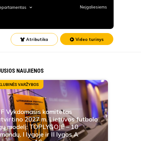
Neįgaliesiems
departamentas
Atributika
Video turinys
JUSIOS NAUJIENOS
KLUBINĖS VARŽYBOS
F Vykdomasis komitetas
tvirtino 2027 m. Lietuvos futbolo
gų modelį: TOPLYGOJE – 10
mandų, I lygoje ir II lygos A