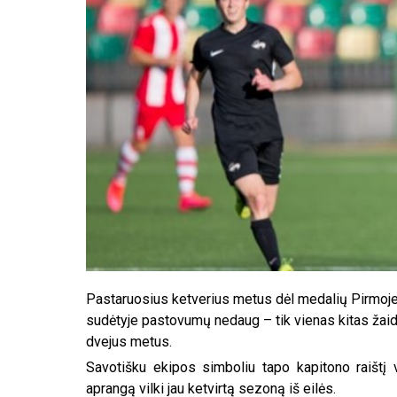
Pastaruosius ketverius metus dėl medalių Pirmoje
sudėtyje pastovumų nedaug – tik vienas kitas žaidėj
dvejus metus.
Savotišku ekipos simboliu tapo kapitono raištį v
aprangą vilki jau ketvirtą sezoną iš eilės.