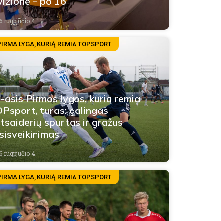
vizione – po 16
6 rugpjūčio 4
PIRMA LYGA, KURIĄ REMIA TOPSPORT
-asis Pirmos lygos, kurią remia
Psport, turas: galingas
tsaiderių spurtas ir gražus
sisveikinimas
6 rugpjūčio 4
PIRMA LYGA, KURIĄ REMIA TOPSPORT