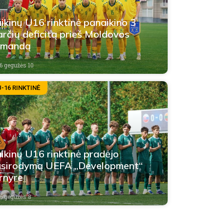
ikinų U16 rinktinė panaikino 3
arčių deficitą prieš Moldovos
omandą
6 gegužės 10
U-16 RINKTINĖ
ikinų U16 rinktinė pradėjo
sirodymą UEFA „Development“
rnyre
6 gegužės 8