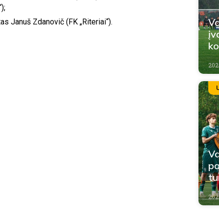
);
Va
as Januš Zdanovič (FK „Riteriai“).
įv
k
202
Va
pa
tu
202