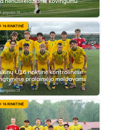
d nenusileidžiame kovingumu“
6 gegužės 18
U-16 RINKTINĖ
ikinų U16 rinktinė kontrolinėse
ngtynėse pralaimėjo moldavams
6 gegužės 13
U-16 RINKTINĖ