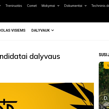
Treniruotės
Comet
Mokymai
Dokumentai
Techninis 
OLAS VISIEMS
DALYVAUK
andidatai dalyvaus
SUSI
D.
iš