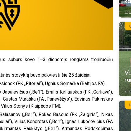
ka
202
atus suburs kovo 1–3 dienomis rengiama treniruočių
Va
ktinės stovyklą buvo pakviesti šie 25 žaidėjai:
ru
sionok (FK „Riteriai“), Ugnius Semaška (Baltijos FA);
202
Jasulevičius („Be1“), Emilis Kirliauskas (FK „Garliava“),
1“), Gustas Muraška (FA „Panevėžys“), Edvinas Pukinskas
, Vilius Stonys (Klaipėdos FM);
alasanov („Be1“), Rokas Bassus (FK „Žalgiris“), Nikas
uliai“), Vilius Kondrotas („Be1“), Ignas Lukoševičius (FA
, Skirmantas Paukštys („Be1“), Armandas Podskočimas