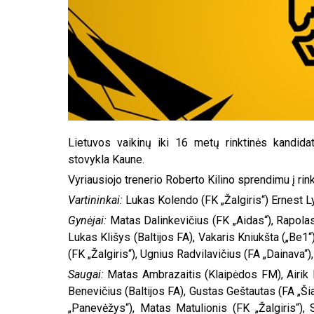
Lietuvos vaikinų iki 16 metų rinktinės kandid
stovykla Kaune.
Vyriausiojo trenerio Roberto Kilino sprendimu į rin
Vartininkai:
Lukas Kolendo (FK „Žalgiris“) Ernest Ly
Gynėjai:
Matas Dalinkevičius (FK „Aidas“), Rapolas 
Lukas Klišys (Baltijos FA), Vakaris Kniukšta („Be
(FK „Žalgiris“), Ugnius Radvilavičius (FA „Dainava“)
Saugai:
Matas Ambrazaitis (Klaipėdos FM), Airik B
Benevičius (Baltijos FA), Gustas Geštautas (FA „Šia
„Panevėžys“), Matas Matulionis (FK „Žalgiris“)