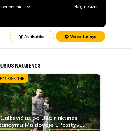
Neįgaliesiems
departamentas
Atributika
Video turinys
JUSIOS NAUJIENOS
U-16 RINKTINĖ
 Galkevičius po U16 rinktinės
bandymų Moldovoje: „Pozityvu,