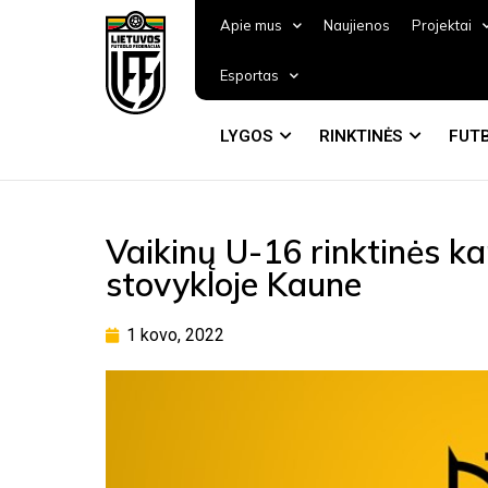
Apie mus
Naujienos
Projektai
Esportas
LYGOS
RINKTINĖS
FUTB
Vaikinų U-16 rinktinės k
stovykloje Kaune
1 kovo, 2022