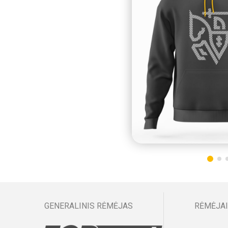
GENERALINIS RĖMĖJAS
RĖMĖJAI