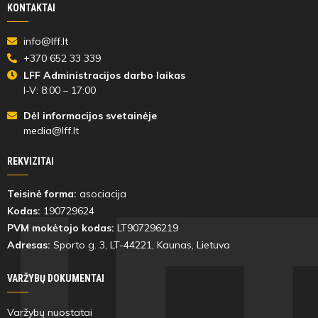
KONTAKTAI
info@lff.lt
+370 652 33 339
LFF Administracijos darbo laikas
I-V: 8:00 – 17:00
Dėl informacijos svetainėje
media@lff.lt
REKVIZITAI
Teisinė forma:
asociacija
Kodas:
190729624
PVM mokėtojo kodas:
LT907296219
Adresas:
Sporto g. 3, LT-
44221
, Kaunas, Lietuva
VARŽYBŲ DOKUMENTAI
Varžybų nuostatai