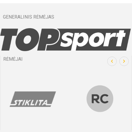
GENERALINIS RĖMĖJAS
RĖMĖJAI