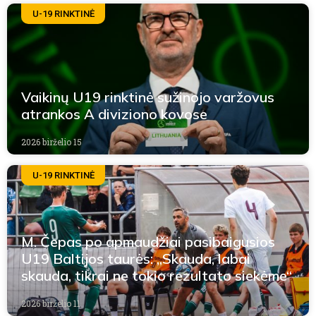
U-19 RINKTINĖ
Vaikinų U19 rinktinė sužinojo varžovus
atrankos A diviziono kovose
2026 birželio 15
U-19 RINKTINĖ
M. Čepas po apmaudžiai pasibaigusios
U19 Baltijos taurės: „Skauda, labai
skauda, tikrai ne tokio rezultato siekėme“
2026 birželio 11