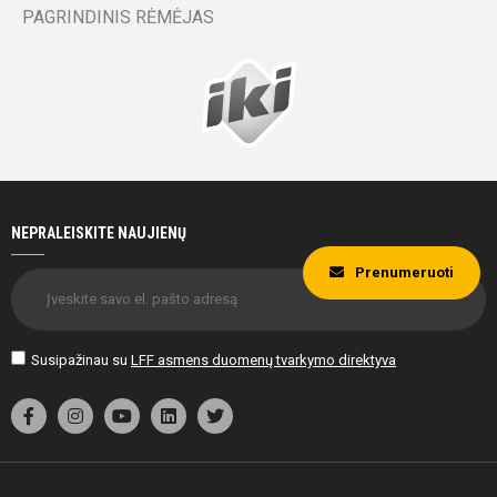
PAGRINDINIS RĖMĖJAS
NEPRALEISKITE NAUJIENŲ
Prenumeruoti
Susipažinau su
LFF asmens duomenų tvarkymo direktyva