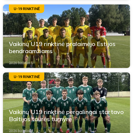
U-19 RINKTINĖ
Vaikinų U19 rinktinė pralaimėjo Estijos
bendraamžiams
2026 birželio 6
U-19 RINKTINĖ
Vaikinų U19 rinktinė pergalingai startavo
Baltijos taurės turnyre
2026 birželio 4