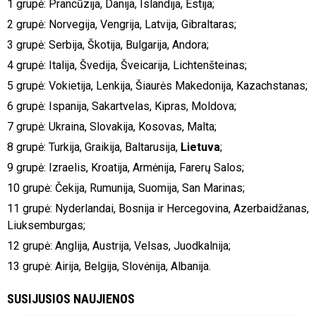
1 grupė: Prancūzija, Danija, Islandija, Estija;
2 grupė: Norvegija, Vengrija, Latvija, Gibraltaras;
3 grupė: Serbija, Škotija, Bulgarija, Andora;
4 grupė: Italija, Švedija, Šveicarija, Lichtenšteinas;
5 grupė: Vokietija, Lenkija, Šiaurės Makedonija, Kazachstanas;
6 grupė: Ispanija, Sakartvelas, Kipras, Moldova;
7 grupė: Ukraina, Slovakija, Kosovas, Malta;
8 grupė: Turkija, Graikija, Baltarusija,
Lietuva
;
9 grupė: Izraelis, Kroatija, Armėnija, Farerų Salos;
10 grupė: Čekija, Rumunija, Suomija, San Marinas;
11 grupė: Nyderlandai, Bosnija ir Hercegovina, Azerbaidžanas,
Liuksemburgas;
12 grupė: Anglija, Austrija, Velsas, Juodkalnija;
13 grupė: Airija, Belgija, Slovėnija, Albanija.
SUSIJUSIOS NAUJIENOS