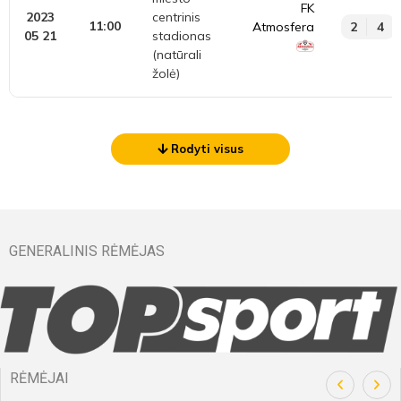
FK
2023
centrinis
11:00
Atmosfera
2
4
05 21
stadionas
(natūrali
žolė)
Rodyti visus
GENERALINIS RĖMĖJAS
RĖMĖJAI