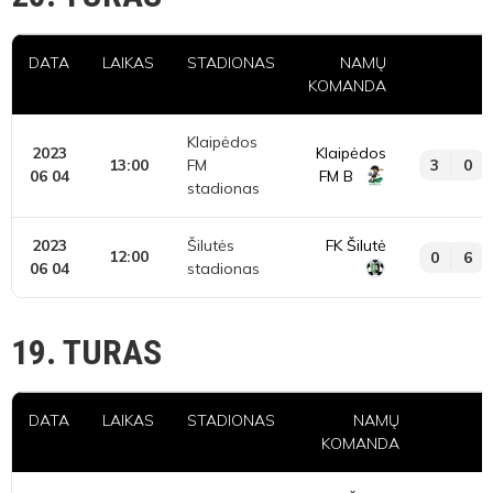
DATA
LAIKAS
STADIONAS
NAMŲ
KOMANDA
Klaipėdos
2023
Klaipėdos
13:00
FM
3
0
06 04
FM B
stadionas
2023
Šilutės
FK Šilutė
12:00
0
6
06 04
stadionas
19. TURAS
DATA
LAIKAS
STADIONAS
NAMŲ
KOMANDA