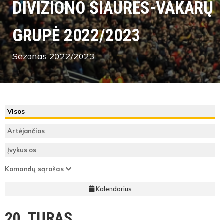
DIVIZIONO ŠIAURĖS-VAKARŲ
GRUPĖ 2022/2023
Sezonas 2022/2023
Visos
Artėjančios
Įvykusios
Komandų sąrašas
Kalendorius
20. TURAS