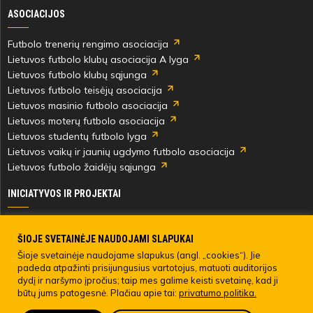
ASOCIACIJOS
Futbolo trenerių rengimo asociacija
Lietuvos futbolo klubų asociacija A lyga
Lietuvos futbolo klubų sąjunga
Lietuvos futbolo teisėjų asociacija
Lietuvos masinio futbolo asociacija
Lietuvos moterų futbolo asociacija
Lietuvos studentų futbolo lyga
Lietuvos vaikų ir jaunių ugdymo futbolo asociacija
Lietuvos futbolo žaidėjų sąjunga
INICIATYVOS IR PROJEKTAI
Skautingas Lietuvoje ir užsienyje
Paramos fondai
ŠIOJE SVETAINĖJE NAUDOJAMI SLAPUKAI
Medicinos centras
Šioje svetainėje naudojame slapukus (angl. „cookies“). Jie
padeda atpažinti prisijungusius vartotojus, matuoti auditorijos
Live Your Goals
dydį ir naršymo įpročius; taip mes galime keisti svetainę, kad ji
būtų jums patogesnė. Plačiau apie tai:
privatumo politika.
© 2022 LIETUVOS FUTBOLO FEDERACIJA. Visos teisės saugomos.