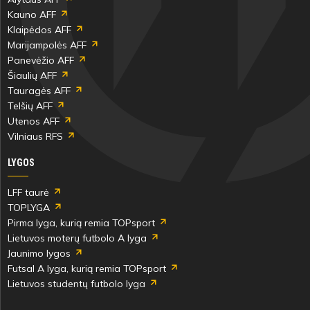
Kauno AFF
Klaipėdos AFF
Marijampolės AFF
Panevėžio AFF
Šiaulių AFF
Tauragės AFF
Telšių AFF
Utenos AFF
Vilniaus RFS
LYGOS
LFF taurė
TOPLYGA
Pirma lyga, kurią remia TOPsport
Lietuvos moterų futbolo A lyga
Jaunimo lygos
Futsal A lyga, kurią remia TOPsport
Lietuvos studentų futbolo lyga