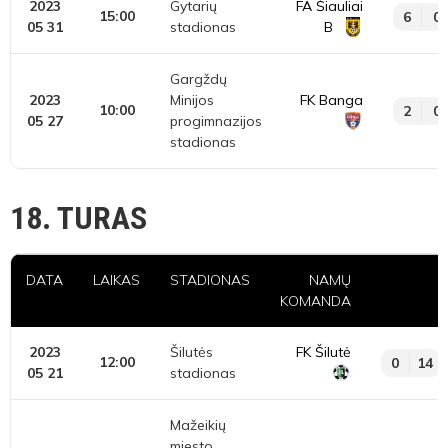
2023
Gytarių
FA Šiauliai
15:00
6
0
05 31
stadionas
B
Gargždų
2023
Minijos
FK Banga
10:00
2
0
05 27
progimnazijos
stadionas
18. TURAS
DATA
LAIKAS
STADIONAS
NAMŲ
KOMANDA
2023
Šilutės
FK Šilutė
12:00
0
14
05 21
stadionas
Mažeikių
miesto