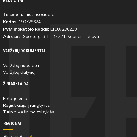
REKVIZITAI
Teisinė forma:
asociacija
Kodas:
190729624
PVM mokėtojo kodas:
LT907296219
Adresas:
Sporto g. 3, LT-
44221
, Kaunas, Lietuva
VARŽYBŲ DOKUMENTAI
Varžybų nuostatai
Varžybų dalyvių
ŽINIASKLAIDAI
Fotogalerija
Registracija į rungtynes
Turinio viešinimo taisyklės
REGIONAI
Alytaus AFF