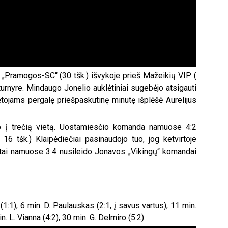
 „Pramogos-SC“ (30 tšk.) išvykoje prieš Mažeikių VIP (
 turnyre. Mindaugo Jonelio auklėtiniai sugebėjo atsigauti
lėtojams pergalę priešpaskutinę minutę išplėšė Aurelijus
lo į trečią vietą. Uostamiesčio komanda namuose 4:2
 16 tšk.) Klaipėdiečiai pasinaudojo tuo, jog ketvirtoje
kėtai namuose 3:4 nusileido Jonavos „Vikingų“ komandai
s (1:1), 6 min. D. Paulauskas (2:1, į savus vartus), 11 min.
n. L. Vianna (4:2), 30 min. G. Delmiro (5:2).