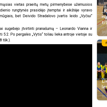
pirmąsias vietas praeitų metų pirmenybėse užėmusios
„K
dienio rungtynės prasidėjo įtemptai ir aikštėje vyravo
na
ūgiais, bet Deivido Stradalovo įvartis leido „Vyčiui“
ti
ai sugebėjo įtvirtinti pranašumą – Leonardo Vianna ir
202
 5:2. Po pergalės „Vytis“ toliau lieka antroje vietoje su
 tšk.).
Li
le
202