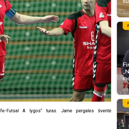
su
202
Fi
„N
m
202
safe-Futsal A lygos“ turas. Jame pergales šventė