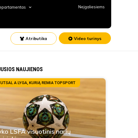
Neįgaliesiems
departamentas
Atributika
Video turinys
JUSIOS NAUJIENOS
FUTSAL A LYGA, KURIĄ REMIA TOPSPORT
yko LSFA visuotinis narių