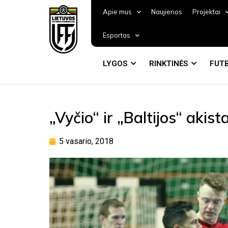
Apie mus
Naujienos
Projektai
Esportas
LYGOS
RINKTINĖS
FUTB
„Vyčio“ ir „Baltijos“ akis
5 vasario, 2018