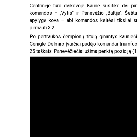
Centrinėje turo dvikovoje Kaune susitiko dvi 
komandos – „Vytis“ ir Panevėžio „Baltija“. Šešta
apylygė kova – abi komandos keitėsi tiksliai sm
pirmauti 3:2.
Po pertraukos čempionų titulą ginantys kaunieči
Genigle Delmiro įvarčiai padėjo komandai triumfuoti
25 taškais. Panevėžiečiai užima penktą poziciją (18