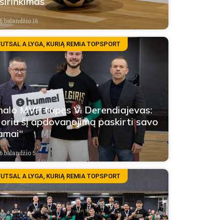
sirinkimas
6 balandžio 16
FUTSAL A LYGA, KURIĄ REMIA TOPSPORT
nalo MVP tapęs V. Derendiajevas:
oriu šį apdovanojimą paskirti savo
amai“
6 balandžio 5
FUTSAL A LYGA, KURIĄ REMIA TOPSPORT