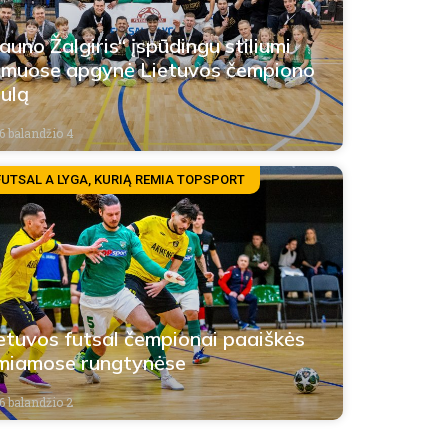
auno Žalgiris“ įspūdingu stiliumi
muose apgynė Lietuvos čempiono
tulą
6 balandžio 4
FUTSAL A LYGA, KURIĄ REMIA TOPSPORT
etuvos futsal čempionai paaiškės
miamose rungtynėse
6 balandžio 2