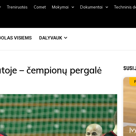
Treniruotės
Comet
Mokymai
Dokumentai
Techninis 
OLAS VISIEMS
DALYVAUK
tatoje – čempionų pergalė
SUSI
Įv