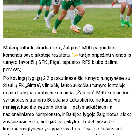
Moterų futbolo akademijos „Žalgiris“-MRU pagrindinė
komanda savo aikštėje rezultatu
1:4
turėjo pripažinti vienos iš
turnyro favoričių SFK „Rīga“, tapusios RFS klubo dalimi,
persvarą.
Po kovingų lygiųjų 2:2 paskutinėse šio turnyro rungtynėse su
Šiaulių FK „Gintra“, vilniečių laukė aukščiau turnyro lentelėje
esanti Latvijos sostinės komanda. „Žalgirio“-MRU komandos
vyriausiasis treneris Bogdanas Lukashenko ne kartą yra
minėjęs, kad šio sezono tikslai – patys aukščiausi: ir
nacionaliniame čempionate, ir Baltijos lygoje žalgirietės sieks
aukščiausių vietų ant garbės pakylos. Todėl taškai bet
kuriose rungtynėse yra ypač svarbūs. Deja, po lietaus ant