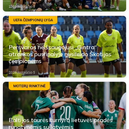
2026 rugpjūčio 8
UEFA ČEMPIONIŲ LYGA
Persvaros neišsaugojusi „Gintra“
atrankos pusfinalyje nusileido Škotijos
čempionėms
2026 rugpjūčio 5
MOTERŲ RINKTINĖ
Baltijos taurės turnyrą lietuvės pradės
rungtynėmis su latvėmis