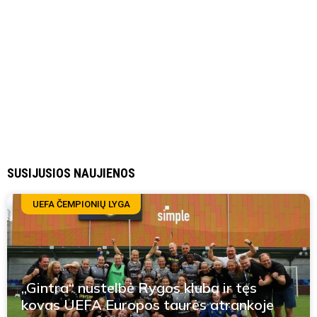
SUSIJUSIOS NAUJIENOS
UEFA ČEMPIONIŲ LYGA
„Gintra“ nustelbė Rygos klubą ir tęs
kovas UEFA Europos taurės atrankoje