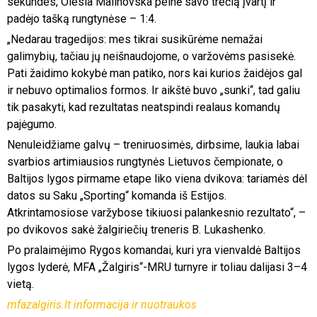
sekundes, Olesia Malinovska pelnė savo trečią įvartį ir
padėjo tašką rungtynėse – 1:4.
„Nedarau tragedijos: mes tikrai susikūrėme nemažai
galimybių, tačiau jų neišnaudojome, o varžovėms pasisekė.
Pati žaidimo kokybė man patiko, nors kai kurios žaidėjos gal
ir nebuvo optimalios formos. Ir aikštė buvo „sunki“, tad galiu
tik pasakyti, kad rezultatas neatspindi realaus komandų
pajėgumo.
Nenuleidžiame galvų – treniruosimės, dirbsime, laukia labai
svarbios artimiausios rungtynės Lietuvos čempionate, o
Baltijos lygos pirmame etape liko viena dvikova: tariamės dėl
datos su Saku „Sporting“ komanda iš Estijos.
Atkrintamosiose varžybose tikiuosi palankesnio rezultato“, –
po dvikovos sakė žalgiriečių treneris B. Lukashenko.
Po pralaimėjimo Rygos komandai, kuri yra vienvaldė Baltijos
lygos lyderė, MFA „Žalgiris“-MRU turnyre ir toliau dalijasi 3–4
vietą.
mfazalgiris.lt informacija ir nuotraukos