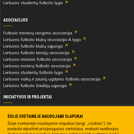
Lietuvos studentų futbolo lyga
ASOCIACIJOS
Futbolo trenerių rengimo asociacija
Lietuvos futbolo klubų asociacija A lyga
Lietuvos futbolo klubų sąjunga
Lietuvos futbolo teisėjų asociacija
Lietuvos masinio futbolo asociacija
Lietuvos moterų futbolo asociacija
Lietuvos studentų futbolo lyga
Lietuvos vaikų ir jaunių ugdymo futbolo asociacija
Lietuvos futbolo žaidėjų sąjunga
INICIATYVOS IR PROJEKTAI
Skautingas Lietuvoje ir užsienyje
Paramos fondai
ŠIOJE SVETAINĖJE NAUDOJAMI SLAPUKAI
Medicinos centras
Šioje svetainėje naudojame slapukus (angl. „cookies“). Jie
padeda atpažinti prisijungusius vartotojus, matuoti auditorijos
Live Your Goals