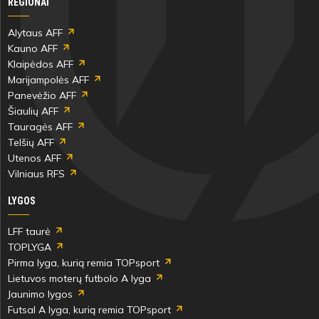
REGIONAI
Alytaus AFF
Kauno AFF
Klaipėdos AFF
Marijampolės AFF
Panevėžio AFF
Šiaulių AFF
Tauragės AFF
Telšių AFF
Utenos AFF
Vilniaus RFS
LYGOS
LFF taurė
TOPLYGA
Pirma lyga, kurią remia TOPsport
Lietuvos moterų futbolo A lyga
Jaunimo lygos
Futsal A lyga, kurią remia TOPsport