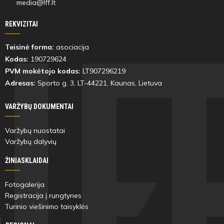
media@lff.lt
REKVIZITAI
Teisinė forma:
asociacija
Kodas:
190729624
PVM mokėtojo kodas:
LT907296219
Adresas:
Sporto g. 3, LT-
44221
, Kaunas, Lietuva
VARŽYBŲ DOKUMENTAI
Varžybų nuostatai
Varžybų dalyvių
ŽINIASKLAIDAI
Fotogalerija
Registracija į rungtynes
Turinio viešinimo taisyklės