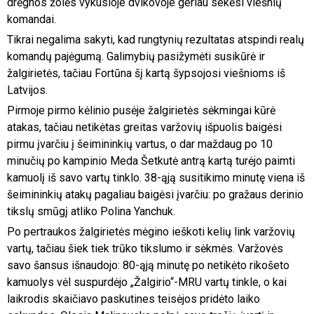
drėgnos žolės vykusioje dvikovoje geriau sekėsi viešnių
komandai.
Tikrai negalima sakyti, kad rungtynių rezultatas atspindi realų
komandų pajėgumą. Galimybių pasižymėti susikūrė ir
žalgirietės, tačiau Fortūna šį kartą šypsojosi viešnioms iš
Latvijos.
Pirmoje pirmo kėlinio pusėje žalgirietės sėkmingai kūrė
atakas, tačiau netikėtas greitas varžovių išpuolis baigėsi
pirmu įvarčiu į šeimininkių vartus, o dar maždaug po 10
minučių po kampinio Meda Šetkutė antrą kartą turėjo paimti
kamuolį iš savo vartų tinklo. 38-ąją susitikimo minutę viena iš
šeimininkių atakų pagaliau baigėsi įvarčiu: po gražaus derinio
tikslų smūgį atliko Polina Yanchuk.
Po pertraukos žalgirietės mėgino ieškoti kelių link varžovių
vartų, tačiau šiek tiek trūko tikslumo ir sėkmės. Varžovės
savo šansus išnaudojo: 80-ąją minutę po netikėto rikošeto
kamuolys vėl suspurdėjo „Žalgirio“-MRU vartų tinkle, o kai
laikrodis skaičiavo paskutines teisėjos pridėto laiko