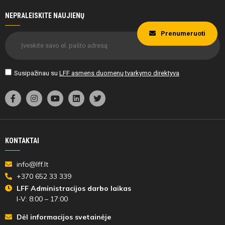
NEPRALEISKITE NAUJIENŲ
Prenumeruoti
Susipažinau su
LFF asmens duomenų tvarkymo direktyva
KONTAKTAI
info@lff.lt
+370 652 33 339
LFF Administracijos darbo laikas
I-V: 8:00 – 17:00
Dėl informacijos svetainėje