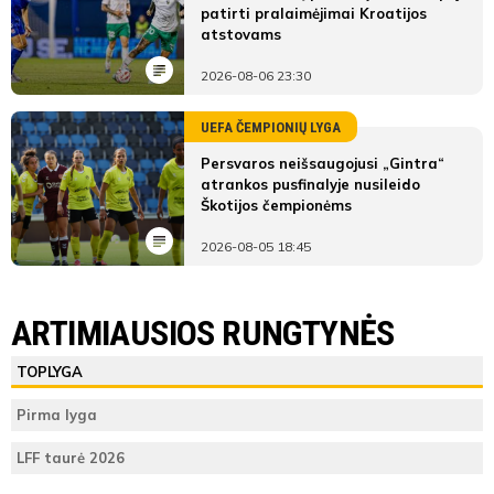
patirti pralaimėjimai Kroatijos
atstovams
2026-08-06 23:30
UEFA ČEMPIONIŲ LYGA
Persvaros neišsaugojusi „Gintra“
atrankos pusfinalyje nusileido
Škotijos čempionėms
2026-08-05 18:45
ARTIMIAUSIOS RUNGTYNĖS
TOPLYGA
Pirma lyga
LFF taurė 2026