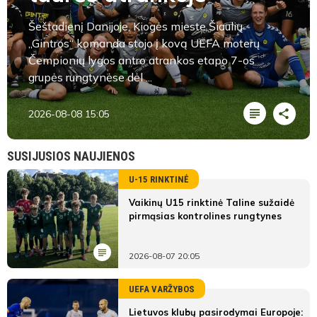
Šeštadienį Danijoje, Kiogės mieste Šiaulių
„Gintros“ komanda stojo į kovą UEFA moterų
Čempionių lygos antro atrankos etapo 7-os
grupės rungtynėse dėl ...
2026-08-08 15:05
SUSIJUSIOS NAUJIENOS
U-15 RINKTINĖ
Vaikinų U15 rinktinė Taline sužaidė
pirmąsias kontrolines rungtynes
2026-08-07 20:05
UEFA VARŽYBOS
Lietuvos klubų pasirodymai Europoje: