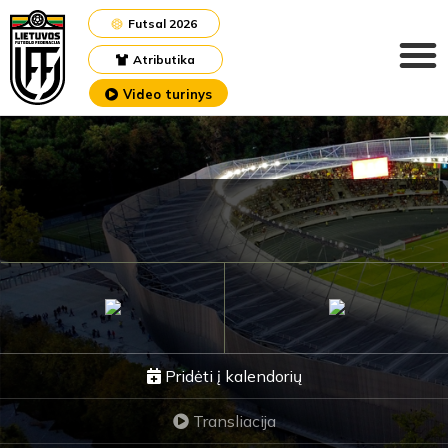
Futsal 2026
Atributika
Video turinys
Pridėti į kalendorių
Transliacija