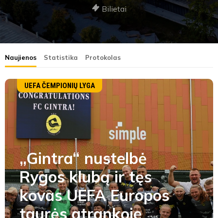
Bilietai
Naujienos
Statistika
Protokolas
UEFA ČEMPIONIŲ LYGA
„Gintra“ nustelbė
Rygos klubą ir tęs
kovas UEFA Europos
taurės atrankoje