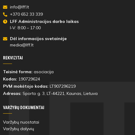
info@lff.lt
+370 652 33 339
LFF Administracijos darbo laikas
I-V: 8:00 – 17:00
Dėl informacijos svetainėje
media@lff.lt
REKVIZITAI
Teisinė forma:
asociacija
Kodas:
190729624
PVM mokėtojo kodas:
LT907296219
Adresas:
Sporto g. 3, LT-
44221
, Kaunas, Lietuva
VARŽYBŲ DOKUMENTAI
Varžybų nuostatai
Varžybų dalyvių