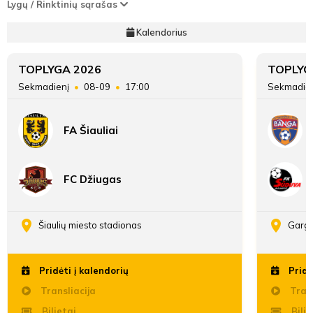
Lygų / Rinktinių sąrašas
Kalendorius
TOPLYGA 2026
TOPLYG
Sekmadienį
08-09
17:00
Sekmadie
FA Šiauliai
FC Džiugas
Šiaulių miesto stadionas
Gargž
Pridėti į kalendorių
Pridė
Transliacija
Trans
Bilietai
Bilie