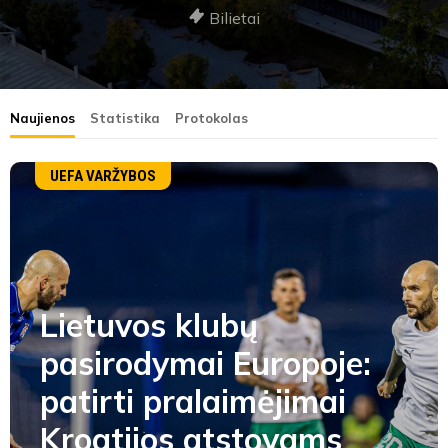
Bilietai
Naujienos
Statistika
Protokolas
UEFA VARŽYBOS
Lietuvos klubų
pasirodymai Europoje:
patirti pralaimėjimai
Kroatijos atstovams