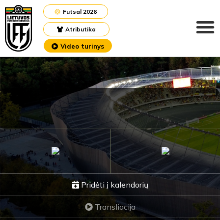
Futsal 2026
Atributika
Video turinys
Pridėti į kalendorių
Transliacija