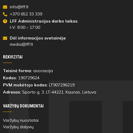
info@lff.lt
+370 652 33 339
LFF Administracijos darbo laikas
I-V: 8:00 – 17:00
Dėl informacijos svetainėje
media@lff.lt
REKVIZITAI
Teisinė forma:
asociacija
Kodas:
190729624
PVM mokėtojo kodas:
LT907296219
Adresas:
Sporto g. 3, LT-
44221
, Kaunas, Lietuva
VARŽYBŲ DOKUMENTAI
Varžybų nuostatai
Varžybų dalyvių