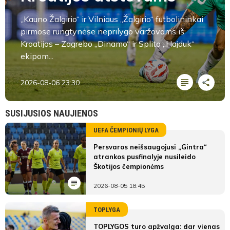
„Kauno Žalgirio“ ir Vilniaus „Žalgirio“ futbolininkai
pirmose rungtynėse neprilygo varžovams iš
Kroatijos – Zagrebo „Dinamo“ ir Splito „Hajduk“
ekipom...
2026-08-06 23:30
SUSIJUSIOS NAUJIENOS
UEFA ČEMPIONIŲ LYGA
Persvaros neišsaugojusi „Gintra“
atrankos pusfinalyje nusileido
Škotijos čempionėms
2026-08-05 18:45
TOPLYGA
TOPLYGOS turo apžvalga: dar vienas