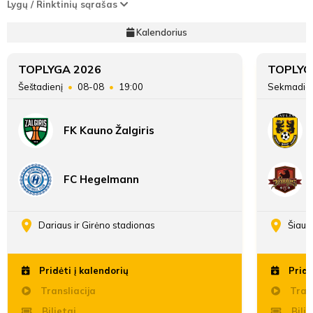
Lygų / Rinktinių sąrašas
Kalendorius
TOPLYGA 2026
TOPLYG
Šeštadienį
08-08
19:00
Sekmadie
FK Kauno Žalgiris
FC Hegelmann
Dariaus ir Girėno stadionas
Šiaul
Pridėti į kalendorių
Pridė
Transliacija
Trans
Bilietai
Bilie