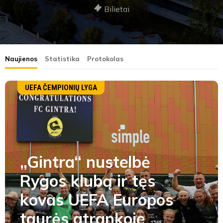
Bilietai
Naujienos
Statistika
Protokolas
UEFA ČEMPIONIŲ LYGA
„Gintra“ nustelbė
Rygos klubą ir tęs
kovas UEFA Europos
taurės atrankoje