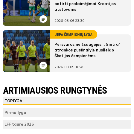
patirti pralaimėjimai Kroatijos
atstovams
2026-08-06 23:30
UEFA ČEMPIONIŲ LYGA
Persvaros neišsaugojusi „Gintra“
atrankos pusfinalyje nusileido
Škotijos čempionėms
2026-08-05 18:45
ARTIMIAUSIOS RUNGTYNĖS
TOPLYGA
Pirma lyga
LFF taurė 2026