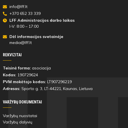
info@lff.lt
+370 652 33 339
LFF Administracijos darbo laikas
I-V: 8:00 – 17:00
Dėl informacijos svetainėje
media@lff.lt
REKVIZITAI
Teisinė forma:
asociacija
Kodas:
190729624
PVM mokėtojo kodas:
LT907296219
Adresas:
Sporto g. 3, LT-
44221
, Kaunas, Lietuva
VARŽYBŲ DOKUMENTAI
Varžybų nuostatai
Varžybų dalyvių