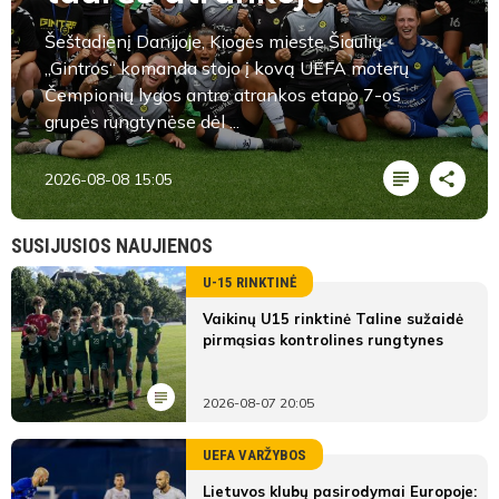
Šeštadienį Danijoje, Kiogės mieste Šiaulių
„Gintros“ komanda stojo į kovą UEFA moterų
Čempionių lygos antro atrankos etapo 7-os
grupės rungtynėse dėl ...
2026-08-08 15:05
SUSIJUSIOS NAUJIENOS
U-15 RINKTINĖ
Vaikinų U15 rinktinė Taline sužaidė
pirmąsias kontrolines rungtynes
2026-08-07 20:05
UEFA VARŽYBOS
Lietuvos klubų pasirodymai Europoje: