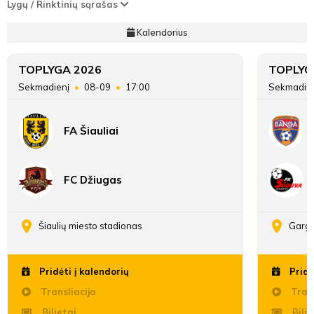
Lygų / Rinktinių sąrašas
Kalendorius
TOPLYGA 2026
TOPLYG
Sekmadienį
08-09
17:00
Sekmadie
FA Šiauliai
FC Džiugas
Šiaulių miesto stadionas
Gargž
Pridėti į kalendorių
Pridė
Transliacija
Trans
Bilietai
Bilie