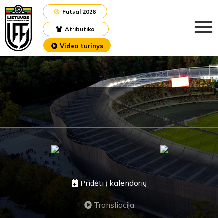
Futsal 2026
Atributika
Video turinys
Pridėti į kalendorių
Transliacija