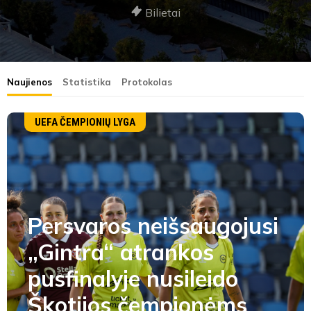
Bilietai
Naujienos
Statistika
Protokolas
UEFA ČEMPIONIŲ LYGA
Persvaros neišsaugojusi
„Gintra“ atrankos
pusfinalyje nusileido
Škotijos čempionėms