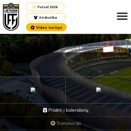
Futsal 2026
Atributika
Video turinys
Pridėti į kalendorių
Transliacija