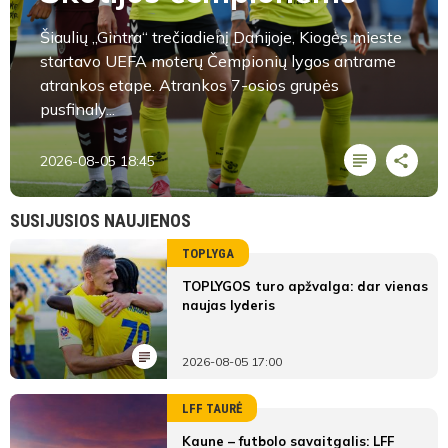
Šiaulių „Gintra“ trečiadienį Danijoje, Kiogės mieste
startavo UEFA moterų Čempionių lygos antrame
atrankos etape. Atrankos 7-osios grupės
pusfinaly...
2026-08-05 18:45
SUSIJUSIOS NAUJIENOS
TOPLYGA
TOPLYGOS turo apžvalga: dar vienas
naujas lyderis
2026-08-05 17:00
LFF TAURĖ
Kaune – futbolo savaitgalis: LFF