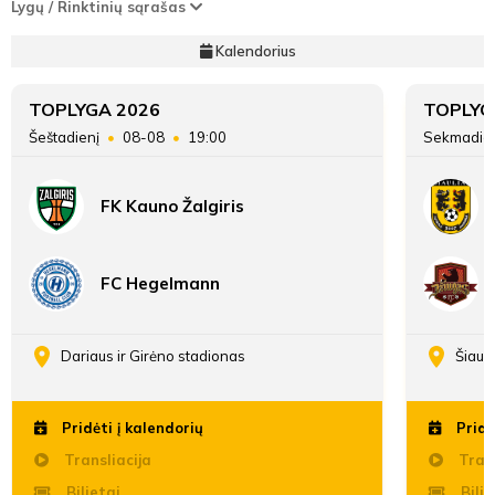
Lygų / Rinktinių sąrašas
Kalendorius
TOPLYGA 2026
TOPLYG
Šeštadienį
08-08
19:00
Sekmadie
FK Kauno Žalgiris
FC Hegelmann
Dariaus ir Girėno stadionas
Šiaul
Pridėti į kalendorių
Pridė
Transliacija
Trans
Bilietai
Bilie