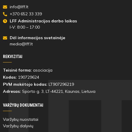
info@lff.lt
+370 652 33 339
LFF Administracijos darbo laikas
I-V: 8:00 – 17:00
Dėl informacijos svetainėje
media@lff.lt
REKVIZITAI
Teisinė forma:
asociacija
Kodas:
190729624
PVM mokėtojo kodas:
LT907296219
Adresas:
Sporto g. 3, LT-
44221
, Kaunas, Lietuva
VARŽYBŲ DOKUMENTAI
Varžybų nuostatai
Varžybų dalyvių