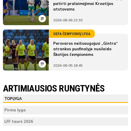
patirti pralaimėjimai Kroatijos
atstovams
2026-08-06 23:30
UEFA ČEMPIONIŲ LYGA
Persvaros neišsaugojusi „Gintra“
atrankos pusfinalyje nusileido
Škotijos čempionėms
2026-08-05 18:45
ARTIMIAUSIOS RUNGTYNĖS
TOPLYGA
Pirma lyga
LFF taurė 2026