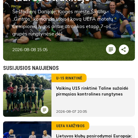
Šeštadienį Danijoje, Kiogės mieste Šiaulių
„Gintros“ komanda stojo į kovą UEFA moterų
Čempionių lygos antro atrankos etapo 7-os
grupės rungtynėse dėl ...
2026-08-08 15:05
SUSIJUSIOS NAUJIENOS
U-15 RINKTINĖ
Vaikinų U15 rinktinė Taline sužaidė
pirmąsias kontrolines rungtynes
2026-08-07 20:05
UEFA VARŽYBOS
Lietuvos klubų pasirodymai Europoje: