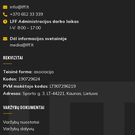
info@lff.lt
+370 652 33 339
LFF Administracijos darbo laikas
I-V: 8:00 – 17:00
Dėl informacijos svetainėje
media@lff.lt
REKVIZITAI
Teisinė forma:
asociacija
Kodas:
190729624
PVM mokėtojo kodas:
LT907296219
Adresas:
Sporto g. 3, LT-
44221
, Kaunas, Lietuva
VARŽYBŲ DOKUMENTAI
Varžybų nuostatai
Varžybų dalyvių