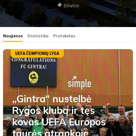
Bilietai
Naujienos
Statistika
Protokolas
UEFA ČEMPIONIŲ LYGA
„Gintra“ nustelbė
Rygos klubą ir tęs
kovas UEFA Europos
taurės atrankoje