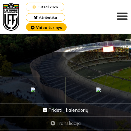
Futsal 2026
Atributika
Video turinys
Pridėti į kalendorių
Transliacija