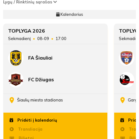
Lygų / Rinktinių sąrašas
Kalendorius
TOPLYGA 2026
TOPLYG
Sekmadienį
08-09
17:00
Sekmadie
FA Šiauliai
FC Džiugas
Šiaulių miesto stadionas
Gargž
Pridėti į kalendorių
Pridė
Transliacija
Trans
Bilietai
Bilie