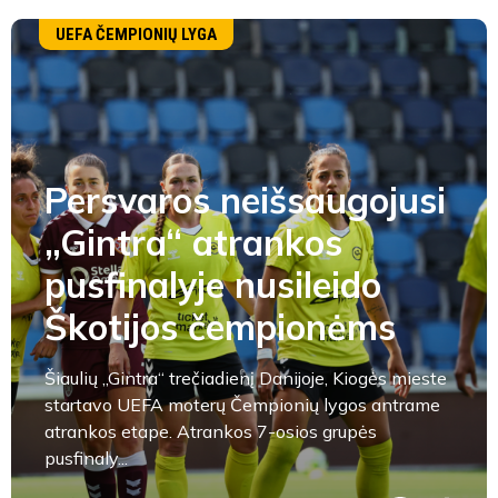
UEFA ČEMPIONIŲ LYGA
Persvaros neišsaugojusi
„Gintra“ atrankos
pusfinalyje nusileido
Škotijos čempionėms
Šiaulių „Gintra“ trečiadienį Danijoje, Kiogės mieste
startavo UEFA moterų Čempionių lygos antrame
atrankos etape. Atrankos 7-osios grupės
pusfinaly...