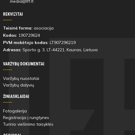
media@lff.lt
REKVIZITAI
71'
min
Teisinė forma:
asociacija
Kodas:
190729624
Eimantas
Dominykas
PVM mokėtojo kodas:
LT907296219
Narmontas
Kuklys
Adresas:
Sporto g. 3, LT-
44221
, Kaunas, Lietuva
VARŽYBŲ DOKUMENTAI
Varžybų nuostatai
73'
Varžybų dalyvių
min
ŽINIASKLAIDAI
Kajus
Fotogalerija
Putvinskis
Registracija į rungtynes
Turinio viešinimo taisyklės