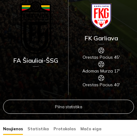
FK Garliava
Orestas Pocius 45'
FA Šiauliai-ŠSG
Adomas Murza 17'
Orestas Pocius 40'
Pilna statistika
Naujienos
Statistika
Protokolas
Mačo eiga