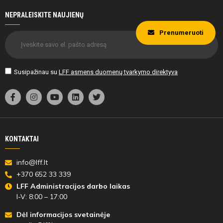
NEPRALEISKITE NAUJIENŲ
Prenumeruoti
62'
min
Susipažinau su
LFF asmens duomenų tvarkymo direktyva
Adomas
Murza
KONTAKTAI
68'
min
info@lff.lt
+370 652 33 339
LFF Administracijos darbo laikas
Gustas
I-V: 8:00 – 17:00
Beržanskas
Dėl informacijos svetainėje