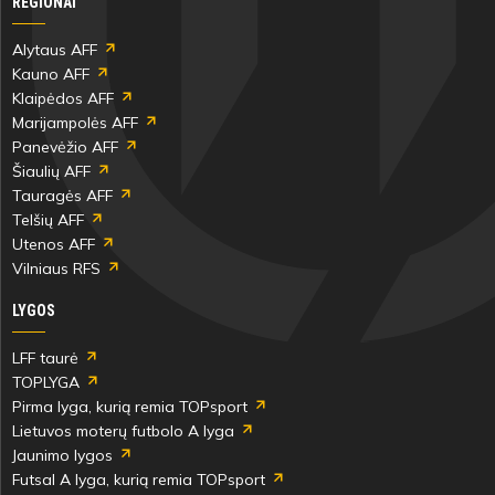
REGIONAI
75'
Alytaus AFF
min
Kauno AFF
Klaipėdos AFF
Marijampolės AFF
Oskar
Adrijus
Panevėžio AFF
Kazarev
Burneika
Šiaulių AFF
Tauragės AFF
Telšių AFF
Utenos AFF
Vilniaus RFS
83'
min
LYGOS
LFF taurė
Gerardas
Artūras
TOPLYGA
Čepas
Sabaliauskas
Pirma lyga, kurią remia TOPsport
Lietuvos moterų futbolo A lyga
Jaunimo lygos
Futsal A lyga, kurią remia TOPsport