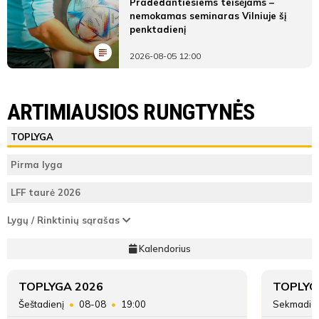
Pradedantiesiems teisėjams –
nemokamas seminaras Vilniuje šį
penktadienį
2026-08-05 12:00
LYGOS STATISTIKA
FA Šiauliai-ŠSG
FK Garliava
ARTIMIAUSIOS RUNGTYNĖS
Pirmas
FA Šiauliai-
FK
ŽAIDĖJAI
TEISĖJAI
ŽAIDĖJAI
TOPLYGA
kėlinys
ŠSG
Garliava
FA Šiauliai-ŠSG
Dainius
Pirma lyga
Teisėjas
Raudys
7
Vieta lentelėje
8
LFF taurė 2026
11'
FK Garliava
23
Taškai
17
Lygų / Rinktinių sąrašas
min
ATSARGINIAI ŽAIDĖJAI
ATSARGINIAI ŽAIDĖJAI
Kalendorius
Įvarčių
27:58
23:75
Vakaris
skirtumas
Gurtajus
TOPLYGA 2026
TOPLYG
Šeštadienį
08-08
19:00
Sekmadie