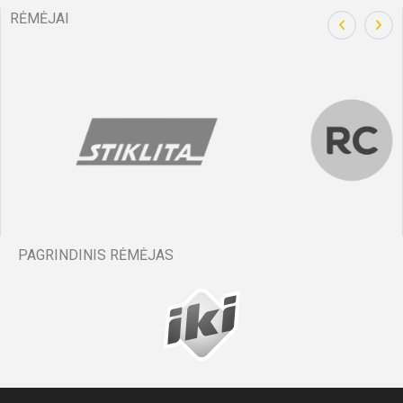
RĖMĖJAI
57'
min
Adrijus
Gustis
Burneika
Gaveika
PAGRINDINIS RĖMĖJAS
57'
min
Miroslav
Laurynas
Charitonov
Valaiša