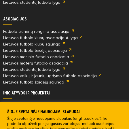
Lietuvos studentų futbolo lyga
85'
min
ASOCIACIJOS
Orestas
Futbolo trenerių rengimo asociacija
Pocius
Lietuvos futbolo klubų asociacija A lyga
Lietuvos futbolo klubų sąjunga
Lietuvos futbolo teisėjų asociacija
Lietuvos masinio futbolo asociacija
Lietuvos moterų futbolo asociacija
90'
Lietuvos studentų futbolo lyga
min
Lietuvos vaikų ir jaunių ugdymo futbolo asociacija
Lietuvos futbolo žaidėjų sąjunga
Markas
INICIATYVOS IR PROJEKTAI
Mileris
Skautingas Lietuvoje ir užsienyje
Paramos fondai
ŠIOJE SVETAINĖJE NAUDOJAMI SLAPUKAI
Varžybų
Medicinos centras
Šioje svetainėje naudojame slapukus (angl. „cookies“). Jie
padeda atpažinti prisijungusius vartotojus, matuoti auditorijos
pabaiga
Live Your Goals
dydį ir naršymo įpročius; taip mes galime keisti svetainę, kad ji