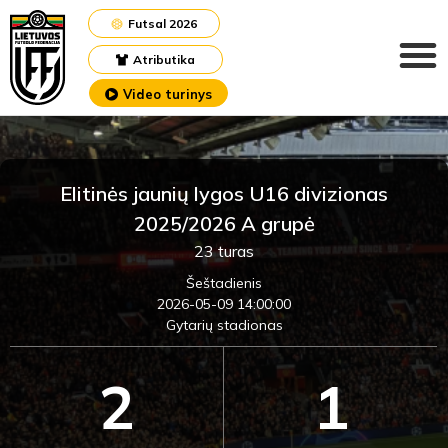
Futsal 2026
Atributika
Video turinys
Elitinės jaunių lygos U16 divizionas
2025/2026 A grupė
23 turas
Šeštadienis
2026-05-09 14:00:00
Gytarių stadionas
2
1