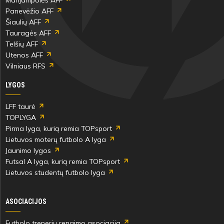
Panevėžio AFF
Šiaulių AFF
Tauragės AFF
Telšių AFF
Utenos AFF
Vilniaus RFS
LYGOS
LFF taurė
TOPLYGA
Pirma lyga, kurią remia TOPsport
Lietuvos moterų futbolo A lyga
Jaunimo lygos
Futsal A lyga, kurią remia TOPsport
Lietuvos studentų futbolo lyga
ASOCIACIJOS
Futbolo trenerių rengimo asociacija