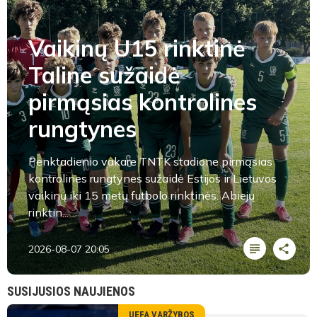
Vaikinų U15 rinktinė
Taline sužaidė
pirmąsias kontrolines
rungtynes
Penktadienio vakare TNTK stadione pirmąsias
kontrolines rungtynes sužaidė Estijos ir Lietuvos
vaikinų iki 15 metų futbolo rinktinės. Abiejų
rinktin...
2026-08-07 20:05
SUSIJUSIOS NAUJIENOS
UEFA VARŽYBOS