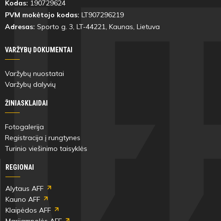
Kodas:
190729624
PVM mokėtojo kodas:
LT907296219
Adresas:
Sporto g. 3, LT-
44221
, Kaunas, Lietuva
VARŽYBŲ DOKUMENTAI
Varžybų nuostatai
Varžybų dalyvių
ŽINIASKLAIDAI
Fotogalerija
Registracija į rungtynes
Turinio viešinimo taisyklės
REGIONAI
Alytaus AFF
Kauno AFF
Klaipėdos AFF
Marijampolės AFF