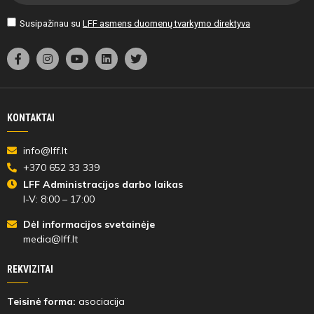
Susipažinau su
LFF asmens duomenų tvarkymo direktyva
KONTAKTAI
info@lff.lt
+370 652 33 339
LFF Administracijos darbo laikas
I-V: 8:00 – 17:00
Dėl informacijos svetainėje
media@lff.lt
REKVIZITAI
Teisinė forma:
asociacija