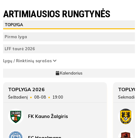
LYGOS STATISTIKA
FK Ataka
FA Riteriai
ARTIMIAUSIOS RUNGTYNĖS
Varžybų
FK
FA
ŽAIDĖJAI
TEISĖJAI
ŽAIDĖJAI
TOPLYGA
pabaiga
Ataka
Riteriai
FK Ataka
Pirma lyga
ATSARGINIAI ŽAIDĖJAI
ATSARGINIAI ŽAIDĖJAI
1
Vieta lentelėje
2
LFF taurė 2026
FA Riteriai
66
Taškai
64
Lygų / Rinktinių sąrašas
Kalendorius
Įvarčių
347:181
331:276
skirtumas
TOPLYGA 2026
TOPLYG
Šeštadienį
08-08
19:00
Sekmadie
FK Kauno Žalgiris
FC Hegelmann