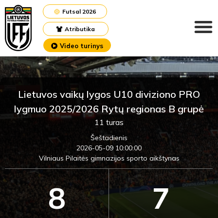
Futsal 2026
Atributika
Video turinys
Lietuvos vaikų lygos U10 diviziono PRO
lygmuo 2025/2026 Rytų regionas B grupė
11 turas
Šeštadienis
2026-05-09 10:00:00
Vilniaus Pilaitės gimnazijos sporto aikštynas
8
7