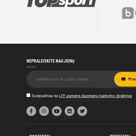
Bilietai
Bilietai
Bilietai
Bilietai
Bilietai
Bilietai
B
B
B
B
B
B
NEPRALEISKITE NAUJIENŲ
Pre
Susipažinau su
LFF asmens duomenų tvarkymo direktyva