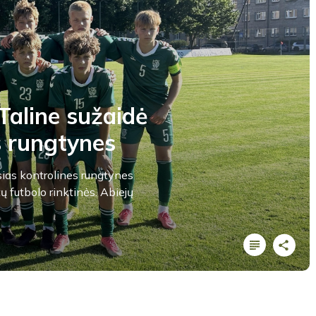
Taline sužaidė
s rungtynes
ias kontrolines rungtynes
tų futbolo rinktinės. Abiejų
LYGOS STATISTIKA