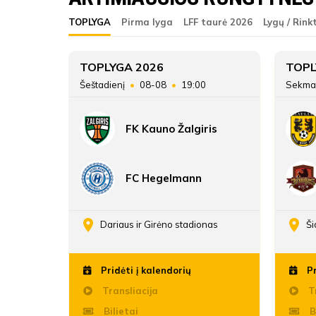
ŽAIDĖJAI
FK Ataka
TOPLYGA
Pirma lyga
LFF taurė 2026
Lygų / Rink
FK Ataka
ATSARGINIAI ŽAIDĖJAI
8
TOPLYGA 2026
TOPL
45
Šeštadienį
08-08
19:00
Sekma
14
FK Kauno Žalgiris
21:119
FC Hegelmann
enos
Dariaus ir Girėno stadionas
Ši
Pridėti į kalendorių
Pr
Transliacija
Tr
Bilietai
B