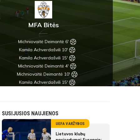
MFA Bitės
Michniovaitė Deimantė 6'
Kamila Achverdašvili 10'
Kamila Achverdašvili 15'
Michniovaitė Deimantė 4'
Michniovaitė Deimantė 10'
Kamila Achverdašvili 15'
SUSIJUSIOS NAUJIENOS
UEFA VARŽYBOS
Lietuvos klubų
pasirodymai Europoje: