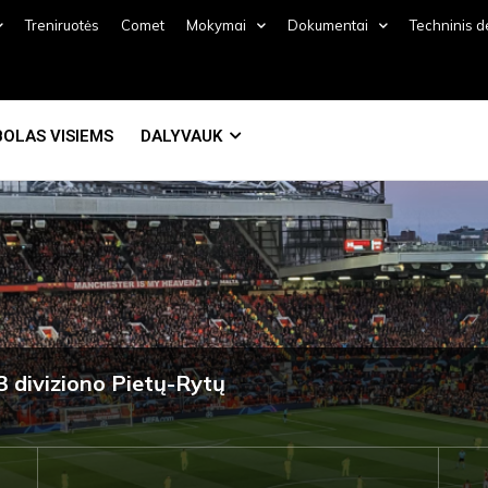
Treniruotės
Comet
Mokymai
Dokumentai
Techninis 
OLAS VISIEMS
DALYVAUK
 diviziono Pietų-Rytų