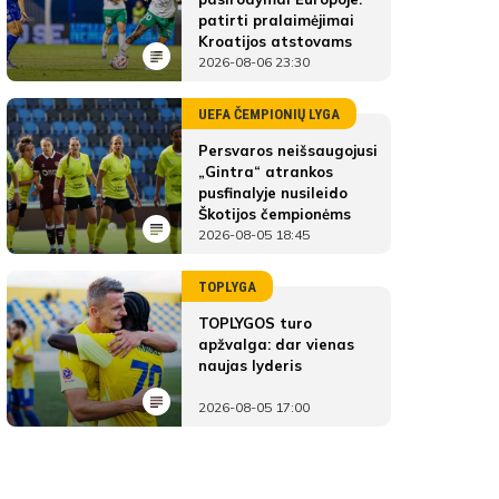
patirti pralaimėjimai
Kroatijos atstovams
2026-08-06 23:30
UEFA ČEMPIONIŲ LYGA
Persvaros neišsaugojusi
„Gintra“ atrankos
pusfinalyje nusileido
Škotijos čempionėms
2026-08-05 18:45
TOPLYGA
TOPLYGOS turo
apžvalga: dar vienas
naujas lyderis
2026-08-05 17:00
MFA Bitės