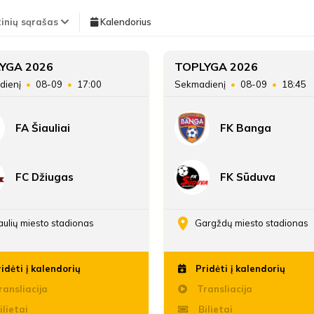
Pirmas kėlinys
TEISĖJAI
tinių sąrašas
Kalendorius
6'
Vieta lentelėje
YGA 2026
TOPLYGA 2026
Michniovaitė Deimant
min
dienį
08-09
17:00
Sekmadienį
08-09
18:45
Taškai
FA Šiauliai
FK Banga
10'
Įvarčių skirtumas
Kamila Achverdašvili
min
FC Džiugas
FK Sūduva
15'
Kamila Achverdašvili
min
aulių miesto stadionas
Gargždų miesto stadionas
idėti į kalendorių
Pridėti į kalendorių
Antras kėlinys
ansliacija
Transliacija
ilietai
Bilietai