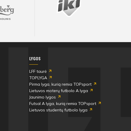
Bilietai
Bilietai
Bilietai
Bilietai
Bili
Bili
Bili
Bili
Visos artimiausios rungtynės ir rezultatai
Visos artimiausios rungtynės ir rezultatai
Visos artimiausios rungtynės ir rezultatai
Visos artimiausios rungtynės ir rezultatai
Visos artimiausios rungtynės ir rezultatai
Visos artimiausios rungtynės ir rezultatai
LYGOS
LFF taurė
TOPLYGA
Pirma lyga, kurią remia TOPsport
Lietuvos moterų futbolo A lyga
Jaunimo lygos
Futsal A lyga, kurią remia TOPsport
Lietuvos studentų futbolo lyga