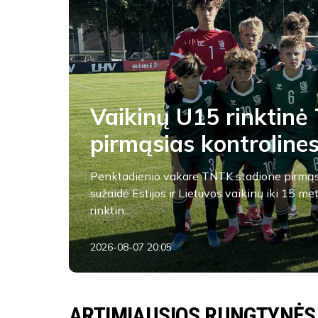
Vaikinų U15 rinktinė 
pirmąsias kontroline
Penktadienio vakare TNTK stadione pirmąs
sužaidė Estijos ir Lietuvos vaikinų iki 15 me
rinktin...
2026-08-07 20:05
FK Ataka
ARTIMIAUSIOS RUNGTYNĖS