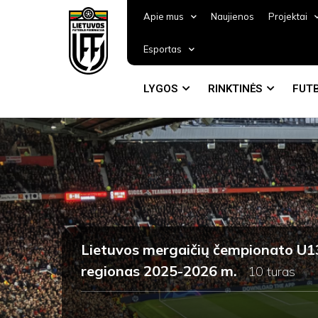
Apie mus
Naujienos
Projektai
Esportas
LYGOS
RINKTINĖS
FUTB
Lietuvos mergaičių čempionato U13
regionas 2025-2026 m.
10 turas