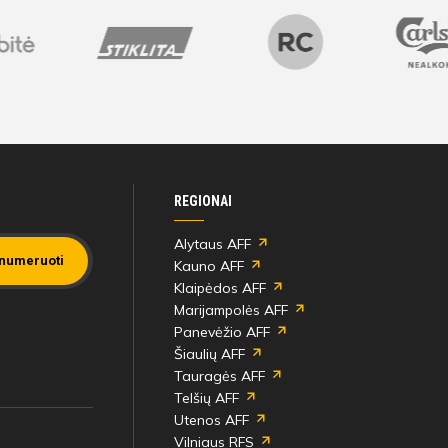
ilietai
ilietai
ilietai
ilietai
ilietai
ilietai
Bilietai
Bilietai
Bilietai
Bilietai
REGIONAI
Alytaus AFF
numeruoti
Kauno AFF
Klaipėdos AFF
Marijampolės AFF
Panevėžio AFF
Šiaulių AFF
Tauragės AFF
Telšių AFF
Utenos AFF
Vilniaus RFS