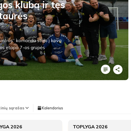
os klubą ir tęs
taurės
Gintros“ komanda stojo į kovą
os etapo 7-os grupės
LYGOS STATISTIKA
Pirmas kėlinys
TEISĖJAI
tinių sąrašas
Kalendorius
2'
Vieta lentelėje
YGA 2026
TOPLYGA 2026
Milana Lopuchova