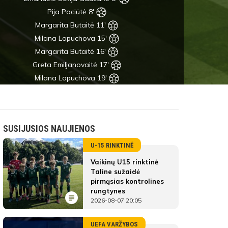
Pija Pociūtė 8'
Margarita Butaitė 11'
Milana Lopuchova 15'
Margarita Butaitė 16'
Greta Emiljanovaitė 17'
Milana Lopuchova 19'
SUSIJUSIOS NAUJIENOS
U-15 RINKTINĖ
Vaikinų U15 rinktinė
Taline sužaidė
pirmąsias kontrolines
rungtynes
2026-08-07 20:05
UEFA VARŽYBOS