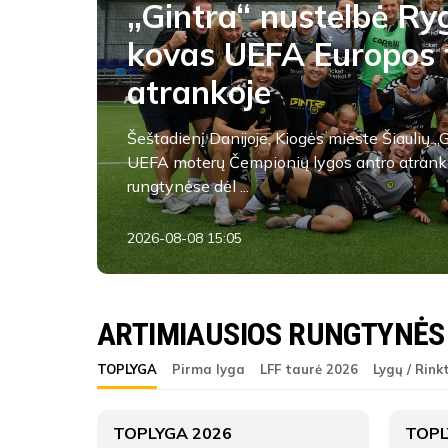
„Gintra“ nustelbė Ryg
kovas UEFA Europos 
atrankoje
Šeštadienį Danijoje, Kiogės mieste Šiaulių „
UEFA moterų Čempionių lygos antro atrank
rungtynėse dėl ...
2026-08-08 15:05
FK Babrungas
ARTIMIAUSIOS RUNGTYNĖS
ŽAIDĖJAI
FK Babrungas
TOPLYGA
Pirma lyga
LFF taurė 2026
Lygų / Rink
FK Babrungas
ATSARGINIAI ŽAIDĖJAI
8
TOPLYGA 2026
TOPL