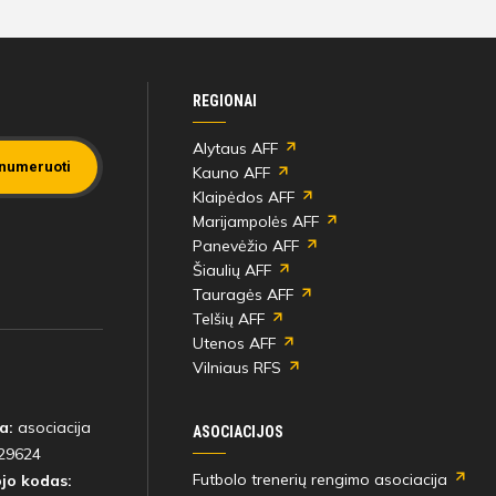
22'
Pija Pociūtė
min
REGIONAI
Alytaus AFF
numeruoti
Kauno AFF
25'
Greta Emiljanovaitė
Klaipėdos AFF
min
Marijampolės AFF
Panevėžio AFF
Šiaulių AFF
Tauragės AFF
27'
Greta Emiljanovaitė
Telšių AFF
min
Utenos AFF
Vilniaus RFS
28'
Emanuelė Sofija
a:
asociacija
min
ASOCIACIJOS
Gaučaitė
29624
Futbolo trenerių rengimo asociacija
jo kodas: