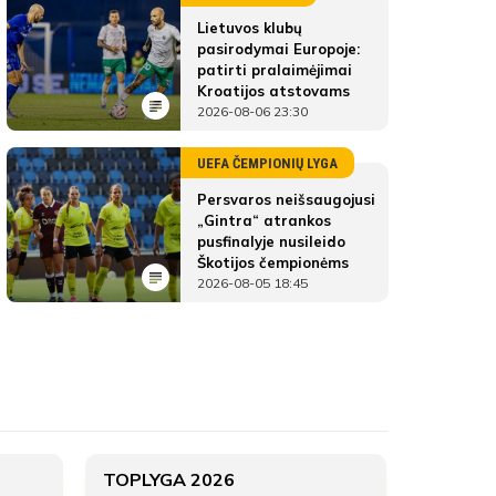
Lietuvos klubų
pasirodymai Europoje:
patirti pralaimėjimai
Kroatijos atstovams
2026-08-06 23:30
UEFA ČEMPIONIŲ LYGA
Persvaros neišsaugojusi
„Gintra“ atrankos
pusfinalyje nusileido
Škotijos čempionėms
2026-08-05 18:45
Klaipėdos FM
ŽAIDĖJAI
Klaipėdos FM
Klaipėdos FM
ATSARGINIAI ŽAIDĖJAI
2
TOPLYGA 2026
TOPLYG