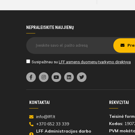
NEPRALEISKITE NAUJIENŲ
Pre
Susipažinau su
LFF asmens duomenų tvarkymo direktyva
KONTAKTAI
REKVIZITAI
Teisinė form
info@lff.lt
Kodas:
1907
+370 652 33 339
PVM mokėto
LFF Administracijos darbo