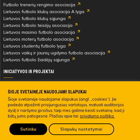
Futbolo trenerių rengimo asociacija
Lietuvos futbolo klubų asociacija A lyga
Lietuvos futbolo klubų sąjunga
Lietuvos futbolo teisėjų asociacija
Lietuvos masinio futbolo asociacija
Lietuvos moterų futbolo asociacija
Lietuvos studentų futbolo lyga
Lietuvos vaikų ir jaunių ugdymo futbolo asociacija
Lietuvos futbolo žaidėjų sąjunga
INICIATYVOS IR PROJEKTAI
Skautingas Lietuvoje ir užsienyje
Paramos fondai
ŠIOJE SVETAINĖJE NAUDOJAMI SLAPUKAI
Medicinos centras
Šioje svetainėje naudojame slapukus (angl. „cookies“). Jie
padeda atpažinti prisijungusius vartotojus, matuoti auditorijos
Live Your Goals
dydį ir naršymo įpročius; taip mes galime keisti svetainę, kad ji
būtų jums patogesnė. Plačiau apie tai:
privatumo politika.
© 2022 LIETUVOS FUTBOLO FEDERACIJA. Visos teisės saugomos.
Sutinku
Slapukų nustatymai
Pateikti anoniminį skundą
LFF asmens duomenų tvarkymo direktyva