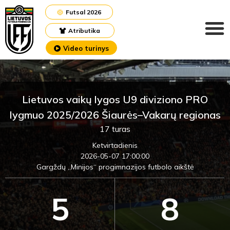
Futsal 2026
Atributika
Video turinys
Lietuvos vaikų lygos U9 diviziono PRO
lygmuo 2025/2026 Šiaurės–Vakarų regionas
17 turas
Ketvirtadienis
2026-05-07 17:00:00
Gargždų „Minijos“ progimnazijos futbolo aikštė
5
8