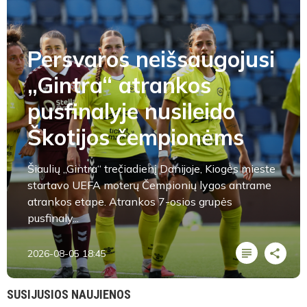
Persvaros neišsaugojusi
„Gintra“ atrankos
pusfinalyje nusileido
Škotijos čempionėms
Šiaulių „Gintra“ trečiadienį Danijoje, Kiogės mieste
startavo UEFA moterų Čempionių lygos antrame
atrankos etape. Atrankos 7-osios grupės
pusfinaly...
2026-08-05 18:45
SUSIJUSIOS NAUJIENOS