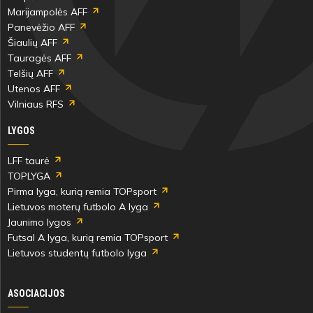
Marijampolės AFF
Panevėžio AFF
Šiaulių AFF
Tauragės AFF
Telšių AFF
Utenos AFF
Vilniaus RFS
LYGOS
LFF taurė
TOPLYGA
Pirma lyga, kurią remia TOPsport
Lietuvos moterų futbolo A lyga
Jaunimo lygos
Futsal A lyga, kurią remia TOPsport
Lietuvos studentų futbolo lyga
ASOCIACIJOS