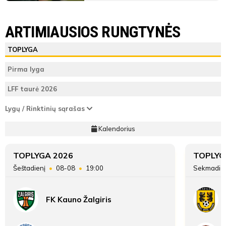
LYGOS STATISTIKA
FK Banga
FA Šiauliai
ARTIMIAUSIOS RUNGTYNĖS
Varžybų
FK
FA
ŽAIDĖJAI
TEISĖJAI
ŽAIDĖJAI
TOPLYGA
pabaiga
Banga
Šiauliai
FK Banga
Pirma lyga
ATSARGINIAI ŽAIDĖJAI
ATSARGINIAI ŽAIDĖJAI
8
Vieta lentelėje
2
LFF taurė 2026
FA Šiauliai
40
Taškai
87
Lygų / Rinktinių sąrašas
Kalendorius
Įvarčių
350:400
624:309
skirtumas
TOPLYGA 2026
TOPLYG
Šeštadienį
08-08
19:00
Sekmadie
FK Kauno Žalgiris