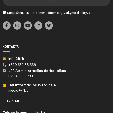
Susipažinau su
LFF asmens duomenų tvarkymo direktyva
KONTAKTAI
info@lff.lt
+370 652 33 339
LFF Administracijos darbo laikas
I-V: 8:00 – 17:00
Dėl informacijos svetainėje
media@lff.lt
REKVIZITAI
Teisinė forma:
asociacija