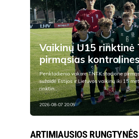
Vaikinų U15 rinktinė 
pirmąsias kontroline
Penktadienio vakare TNTK stadione pirmąs
sužaidė Estijos ir Lietuvos vaikinų iki 15 me
rinktin...
2026-08-07 20:05
FK Banga
ARTIMIAUSIOS RUNGTYNĖS