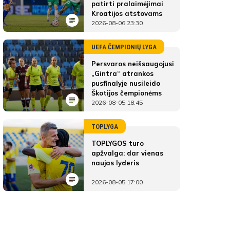
patirti pralaimėjimai
Kroatijos atstovams
2026-08-06 23:30
UEFA ČEMPIONIŲ LYGA
Persvaros neišsaugojusi
„Gintra“ atrankos
pusfinalyje nusileido
Škotijos čempionėms
2026-08-05 18:45
TOPLYGA
TOPLYGOS turo
apžvalga: dar vienas
naujas lyderis
2026-08-05 17:00
Minijos FA