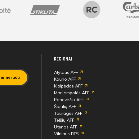
ilietai
Bilietai
REGIONAI
Alytaus AFF
numeruoti
Kauno AFF
Klaipėdos AFF
Marijampolės AFF
Panevėžio AFF
Šiaulių AFF
Tauragės AFF
Telšių AFF
Utenos AFF
Vilniaus RFS