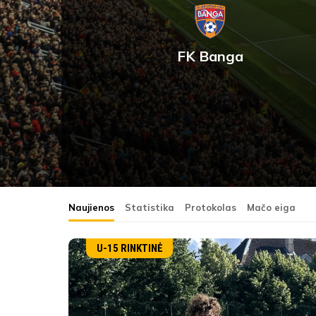
FK Banga
Naujienos
Statistika
Protokolas
Mačo eiga
U-15 RINKTINĖ