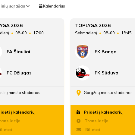
TEISĖJAI
tinių sąrašas
Kalendorius
Vieta lentelėje
YGA 2026
TOPLYGA 2026
dienį
08-09
17:00
Sekmadienį
08-09
18:45
Taškai
FA Šiauliai
FK Banga
Įvarčių skirtumas
FC Džiugas
FK Sūduva
aulių miesto stadionas
Gargždų miesto stadionas
idėti į kalendorių
Pridėti į kalendorių
ansliacija
Transliacija
ilietai
Bilietai