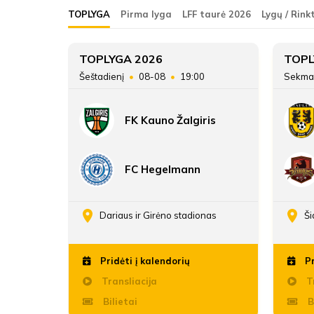
ŽAIDĖJAI
FK Banga
TOPLYGA
Pirma lyga
LFF taurė 2026
Lygų / Rink
FK Banga
ATSARGINIAI ŽAIDĖJAI
8
TOPLYGA 2026
TOPL
45
Šeštadienį
08-08
19:00
Sekma
18
FK Kauno Žalgiris
251:381
FC Hegelmann
enos
Dariaus ir Girėno stadionas
Ši
Pridėti į kalendorių
Pr
Transliacija
Tr
Bilietai
B