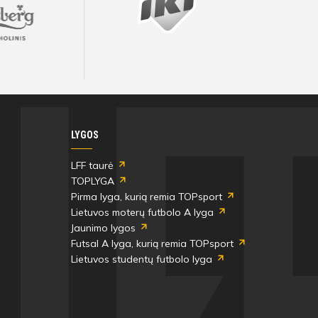
Visos artimiausios rungtynės ir rezultatai
Visos artimiausios rungtynės ir rezultatai
Visos artimiausios rungtynės ir rezultatai
Visos artimiausios rungtynės ir rezultatai
Visos artimiausios rungtynės ir rezultatai
Visos artimiausios rungtynės ir rezultatai
LYGOS
LFF taurė
TOPLYGA
Pirma lyga, kurią remia TOPsport
Lietuvos moterų futbolo A lyga
Jaunimo lygos
Futsal A lyga, kurią remia TOPsport
Lietuvos studentų futbolo lyga