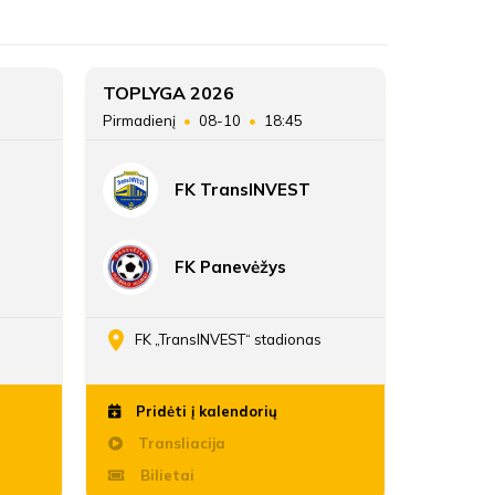
ŽAIDĖJAI
Minijos FA
Minijos FA
ATSARGINIAI ŽAIDĖJAI
4
TOPLYGA 2026
TOPLYG
Pirmadienį
08-10
18:45
Sekmadie
40
FK TransINVEST
291:290
FK Panevėžys
FK „TransINVEST“ stadionas
Daria
Pridėti į kalendorių
Pridė
Transliacija
Trans
Bilietai
Bili