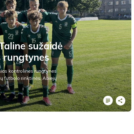
Taline sužaidė
s rungtynes
ias kontrolines rungtynes
tų futbolo rinktinės. Abiejų
LYGOS STATISTIKA
Varžybų pabaiga