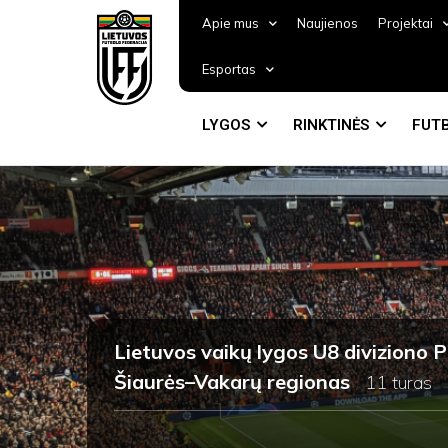
Apie mus
Naujienos
Projektai
Esportas
LYGOS
RINKTINĖS
FUTB
Lietuvos vaikų lygos U8 diviziono
Šiaurės–Vakarų regionas
11 turas