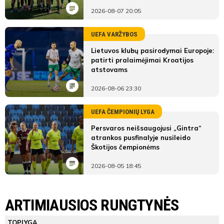
2026-08-07 20:05
UEFA VARŽYBOS
Lietuvos klubų pasirodymai Europoje:
patirti pralaimėjimai Kroatijos
atstovams
2026-08-06 23:30
UEFA ČEMPIONIŲ LYGA
Persvaros neišsaugojusi „Gintra“
atrankos pusfinalyje nusileido
Škotijos čempionėms
2026-08-05 18:45
LYGOS STATISTIKA
FK Gintra-Triumfas
Kauno Žalgirio FA
ARTIMIAUSIOS RUNGTYNĖS
Pirmas
FK Gintra-
Kauno
ŽAIDĖJAI
TEISĖJAI
ŽAIDĖJAI
TOPLYGA
kėlinys