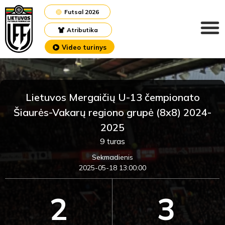
Futsal 2026
Atributika
Video turinys
Lietuvos Mergaičių U-13 čempionato
Šiaurės-Vakarų regiono grupė (8x8) 2024-
2025
9 turas
Sekmadienis
2025-05-18 13:00:00
2
3