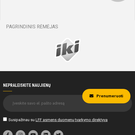
Agota
Buinauskaitė
PAGRINDINIS RĖMĖJAS
Emilija
Milochinaitė
26'
min
NEPRALEISKITE NAUJIENŲ
Prenumeruoti
26'
min
Susipažinau su
LFF asmens duomenų tvarkymo direktyva
Emilija