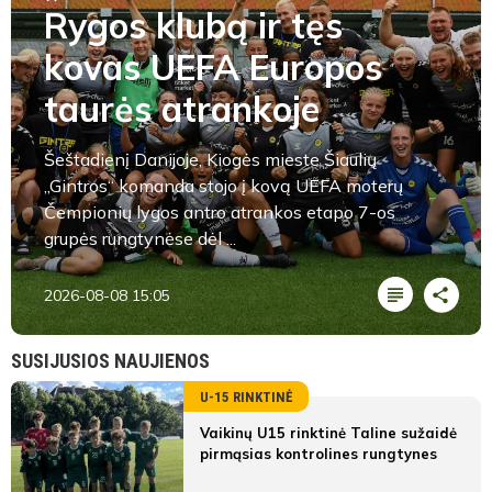
Rygos klubą ir tęs
kovas UEFA Europos
taurės atrankoje
Šeštadienį Danijoje, Kiogės mieste Šiaulių
„Gintros“ komanda stojo į kovą UEFA moterų
Čempionių lygos antro atrankos etapo 7-os
grupės rungtynėse dėl ...
2026-08-08 15:05
SUSIJUSIOS NAUJIENOS
U-15 RINKTINĖ
Vaikinų U15 rinktinė Taline sužaidė
pirmąsias kontrolines rungtynes