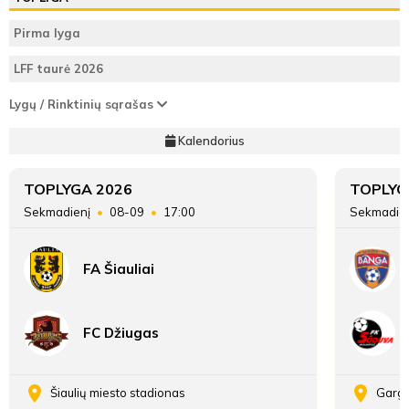
Triumfas
Žalgirio FA
FK Gintra-Triumfas
Pirma lyga
ATSARGINIAI ŽAIDĖJAI
ATSARGINIAI ŽAIDĖJAI
Vieta
5
4
LFF taurė 2026
lentelėje
3'
Kauno Žalgirio FA
Lygų / Rinktinių sąrašas
min
22
Taškai
29
Kalendorius
Agota
Įvarčių
38:40
52:35
Buinauskaitė
skirtumas
TOPLYGA 2026
TOPLYG
Sekmadienį
08-09
17:00
Sekmadie
FA Šiauliai
3'
min
FC Džiugas
Agota
Buinauskaitė
Šiaulių miesto stadionas
Gargž