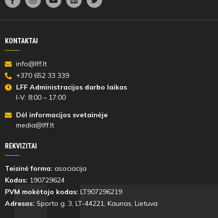
Milochinaitė
KONTAKTAI
30'
info@lff.lt
min
+370 652 33 339
LFF Administracijos darbo laikas
I-V: 8:00 – 17:00
Agota
Dėl informacijos svetainėje
Buinauskaitė
media@lff.lt
REKVIZITAI
Teisinė forma:
asociacija
30'
Kodas:
190729624
min
PVM mokėtojo kodas:
LT907296219
Adresas:
Sporto g. 3, LT-
44221
, Kaunas, Lietuva
Agota