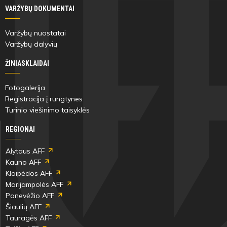
Buinauskaitė
VARŽYBŲ DOKUMENTAI
Varžybų nuostatai
Varžybų
Varžybų dalyvių
pabaiga
ŽINIASKLAIDAI
Fotogalerija
Registracija į rungtynes
Turinio viešinimo taisyklės
REGIONAI
Alytaus AFF
Kauno AFF
Klaipėdos AFF
Marijampolės AFF
Panevėžio AFF
Šiaulių AFF
Tauragės AFF