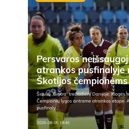
Persvaros neišsaugoj
atrankos pusfinalyje 
Škotijos čempionėms
Šiaulių „Gintra“ trečiadienį Danijoje, Kiogė
Čempionių lygos antrame atrankos etape. A
pusfinaly...
2026-08-05 18:45