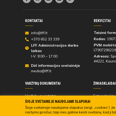
KONTAKTAI
REKVIZITAI
Teisinė form
info@lff.lt
Kodas:
1907
+370 652 33 339
PVM mokėto
LFF Administracijos darbo
LT907296219
laikas
I-V: 8:00 – 17:00
Adresas:
Spo
44221
, Kauna
Dėl informacijos svetainėje
media@lff.lt
VARŽYBŲ DOKUMENTAI
ŽINIASKLAIDAI
Varžybų nuostatai
Fotogalerija
Varžybų dalyvių
Registracija 
ŠIOJE SVETAINĖJE NAUDOJAMI SLAPUKAI
Turinio viešin
Šioje svetainėje naudojame slapukus (angl. „cookies“). Jie 
naršymo įpročius; taip mes galime keisti svetainę, kad ji b