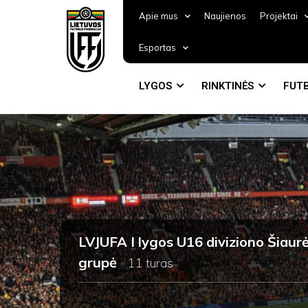
Apie mus
Naujienos
Projektai
Esportas
LYGOS
RINKTINĖS
FUTB
LVJUFA I lygos U16 diviziono Šiaur
grupė
11 turas