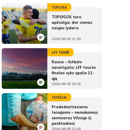
TOPLYGA
TOPLYGOS turo
apžvalga: dar vienas
naujas lyderis
2026-08-05 17:00
LFF TAURĖ
Kaune – futbolo
savaitgalis: LFF taurės
finalas vyks spalio 11-
ąją
2026-08-05 15:15
TEISĖJAI
Pradedantiesiems
teisėjams – nemokamas
seminaras Vilniuje šį
penktadienį
2026-08-05 12:00