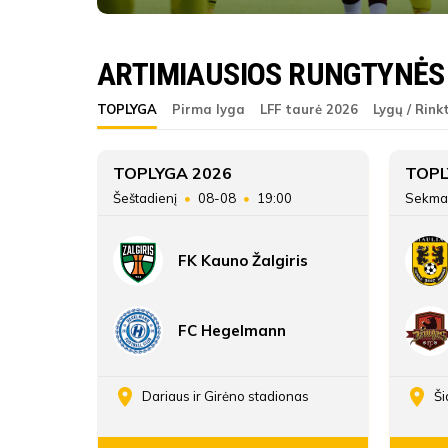
FK Saned
ARTIMIAUSIOS RUNGTYNĖS
ŽAIDĖJAI
FK Saned
TOPLYGA
Pirma lyga
LFF taurė 2026
Lygų / Rink
FK Saned
8
TOPLYGA 2026
TOPL
45
Šeštadienį
08-08
19:00
Sekma
ATSARGINIAI ŽAIDĖJAI
0
FK Kauno Žalgiris
7:185
FC Hegelmann
enos
Dariaus ir Girėno stadionas
Ši