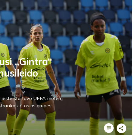
usi „Gintra“
nusileido
s mieste startavo UEFA moterų
trankos 7-osios grupės