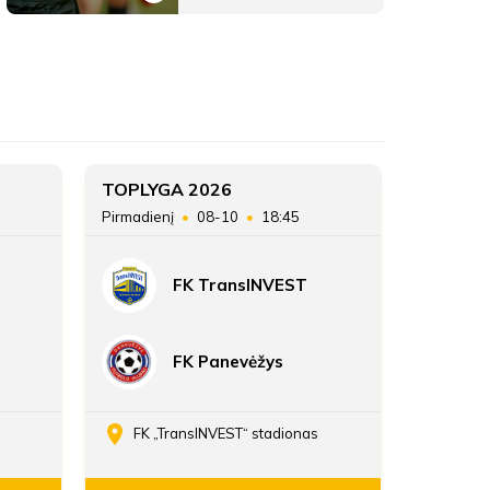
Klaipėdos FM B
ŽAIDĖJAI
Klaipėdos FM B
Klaipėdos FM B
3
TOPLYGA 2026
TOPLYG
Pirmadienį
08-10
18:45
Sekmadie
ATSARGINIAI ŽAIDĖJAI
25
FK TransINVEST
87:16
FK Panevėžys
FK „TransINVEST“ stadionas
Daria