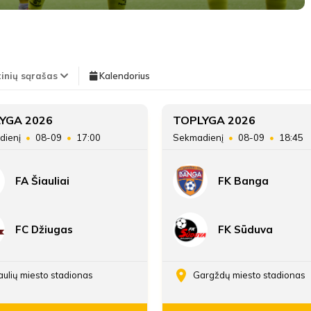
LYGOS STATISTIKA
Pirmas kėlinys
TEISĖJAI
tinių sąrašas
Kalendorius
Teisėjas
Tomas Bernotas
7'
Vieta lentelėje
YGA 2026
TOPLYGA 2026
Artemij Pavliukov
min
dienį
08-09
17:00
Sekmadienį
08-09
18:45
Taškai
FA Šiauliai
FK Banga
20'
Įvarčių skirtumas
Matas Tylertas
min
FC Džiugas
FK Sūduva
42'
Pavel Burin
min
aulių miesto stadionas
Gargždų miesto stadionas