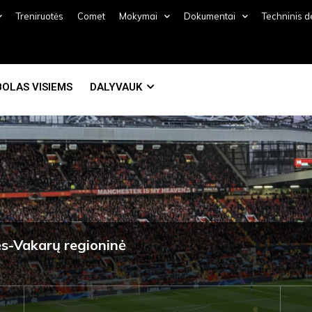
Treniruotės
Comet
Mokymai
Dokumentai
Techninis 
OLAS VISIEMS
DALYVAUK
ės-Vakarų regioninė