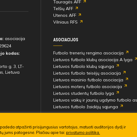
Tauragės AFF
83'
Jokūbas Jasas
Telšių AFF
min
Utenos AFF
Vilniaus RFS
Varžybų pabaiga
a:
asociacija
ASOCIACIJOS
29624
Futbolo trenerių rengimo asociacija
jo kodas:
Lietuvos futbolo klubų asociacija A lyga
rto g. 3, LT-
Lietuvos futbolo klubų sąjunga
s, Lietuva
Lietuvos futbolo teisėjų asociacija
Lietuvos masinio futbolo asociacija
Lietuvos moterų futbolo asociacija
Lietuvos studentų futbolo lyga
Lietuvos vaikų ir jaunių ugdymo futbolo as
Lietuvos futbolo žaidėjų sąjunga
į rungtynes
imo taisyklės
padeda atpažinti prisijungusius vartotojus, matuoti auditorijos dydį ir
ūtų jums patogesnė. Plačiau apie tai:
privatumo politika.