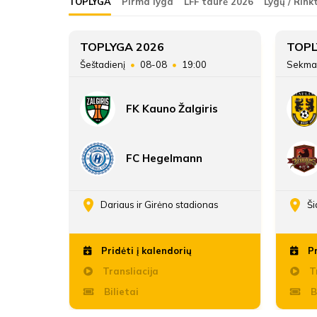
TOPLYGA
Pirma lyga
LFF taurė 2026
Lygų / Rink
FK Utenis
13
TOPLYGA 2026
TOPL
45
Šeštadienį
08-08
19:00
Sekma
ATSARGINIAI ŽAIDĖJAI
13
FK Kauno Žalgiris
17:39
FC Hegelmann
enos
Dariaus ir Girėno stadionas
Ši
Pridėti į kalendorių
Pr
Transliacija
Tr
Bilietai
B