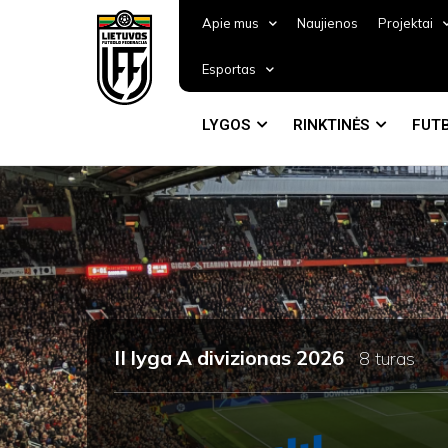
Apie mus
Naujienos
Projektai
Esportas
LYGOS
RINKTINĖS
FUTB
II lyga A divizionas 2026
8 turas