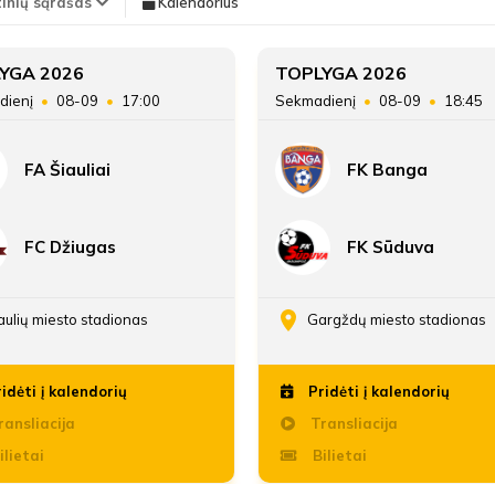
tinių sąrašas
Kalendorius
Teisėjas
Justas Kamarauskas
6'
Vieta lentelėje
YGA 2026
TOPLYGA 2026
Augustinas Bulka
min
dienį
08-09
17:00
Sekmadienį
08-09
18:45
Taškai
FA Šiauliai
FK Banga
20'
Įvarčių skirtumas
Giedrius Vaivada
min
FC Džiugas
FK Sūduva
43'
Augustas Trinkūnas
min
aulių miesto stadionas
Gargždų miesto stadionas
idėti į kalendorių
Pridėti į kalendorių
Antras kėlinys
ansliacija
Transliacija
ilietai
Bilietai
Emilis Putinauskas
54'