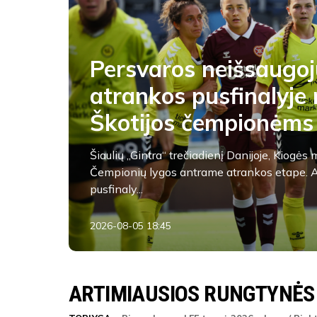
Persvaros neišsaugoj
atrankos pusfinalyje 
Škotijos čempionėms
Šiaulių „Gintra“ trečiadienį Danijoje, Kiogė
Čempionių lygos antrame atrankos etape. A
pusfinaly...
2026-08-05 18:45
FK Utenis
ARTIMIAUSIOS RUNGTYNĖS
ŽAIDĖJAI
FK Utenis