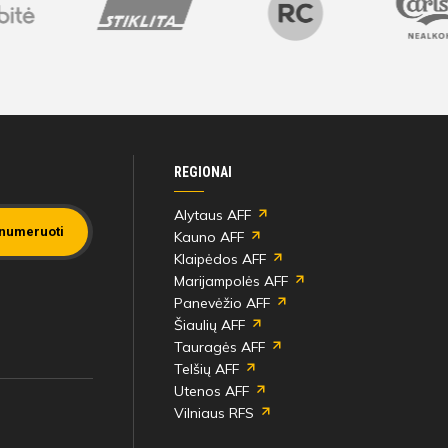
Benas Juknevičius
68'
Mantas Trinka
min
Gytis Vaivada
68'
Giedrius Vaivada
min
REGIONAI
Alytaus AFF
numeruoti
Kauno AFF
83'
Victor Hugo Silva De
Klaipėdos AFF
min
Paiva
Marijampolės AFF
Panevėžio AFF
Šiaulių AFF
Tauragės AFF
Laurynas Zaranka
86'
Victor Hugo Silva De
Telšių AFF
min
Paiva
Utenos AFF
Vilniaus RFS