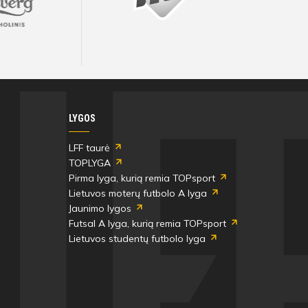
Visos artimiausios rungtynės ir rezultatai
Visos artimiausios rungtynės ir rezultatai
Visos artimiausios rungtynės ir rezultatai
Visos artimiausios rungtynės ir rezultatai
Visos artimiausios rungtynės ir rezultatai
Visos artimiausios rungtynės ir rezultatai
LYGOS
LFF taurė
TOPLYGA
Pirma lyga, kurią remia TOPsport
Lietuvos moterų futbolo A lyga
Jaunimo lygos
Futsal A lyga, kurią remia TOPsport
Lietuvos studentų futbolo lyga