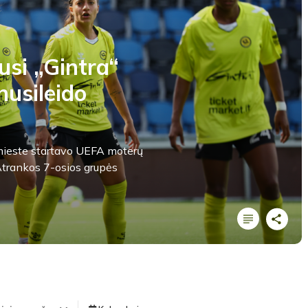
usi „Gintra“
nusileido
s mieste startavo UEFA moterų
trankos 7-osios grupės
LYGOS STATISTIKA
Pirmas kėlinys
TEISĖJAI