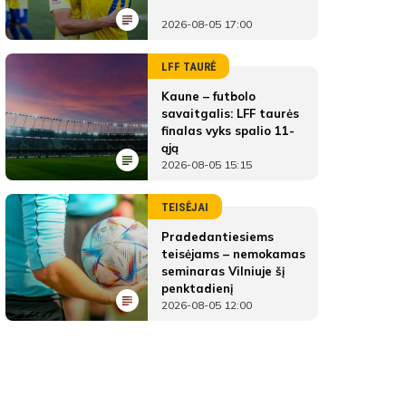
2026-08-05 17:00
LFF TAURĖ
Kaune – futbolo
savaitgalis: LFF taurės
finalas vyks spalio 11-
ąją
2026-08-05 15:15
TEISĖJAI
Pradedantiesiems
teisėjams – nemokamas
seminaras Vilniuje šį
penktadienį
2026-08-05 12:00
FKS Ukmergė
ŽAIDĖJAI
FKS Ukmergė