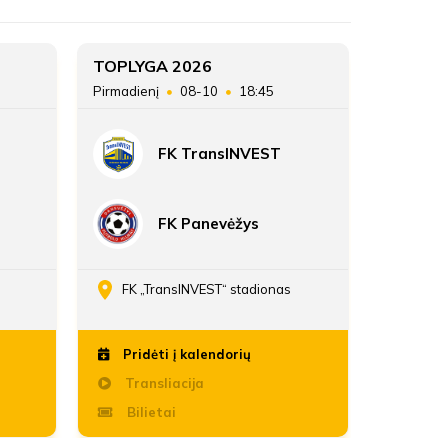
FKS Ukmergė
10
TOPLYGA 2026
TOPLYG
Pirmadienį
08-10
18:45
Sekmadie
ATSARGINIAI ŽAIDĖJAI
20
FK TransINVEST
22:21
FK Panevėžys
FK „TransINVEST“ stadionas
Daria
Pridėti į kalendorių
Pridė
Transliacija
Trans
Bilietai
Bili