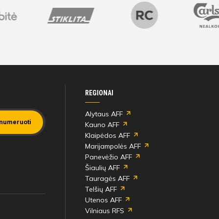
Bilietai
REGIONAI
Alytaus AFF
numeruoti
Kauno AFF
Klaipėdos AFF
Marijampolės AFF
Panevėžio AFF
Šiaulių AFF
Tauragės AFF
Telšių AFF
Utenos AFF
Vilniaus RFS