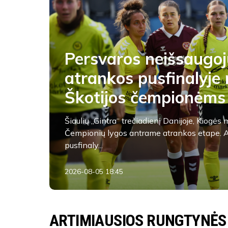
Persvaros neišsaugoj
atrankos pusfinalyje 
Škotijos čempionėms
Šiaulių „Gintra“ trečiadienį Danijoje, Kiogė
Čempionių lygos antrame atrankos etape. A
pusfinaly...
2026-08-05 18:45
FK Vidzgiris
ARTIMIAUSIOS RUNGTYNĖS