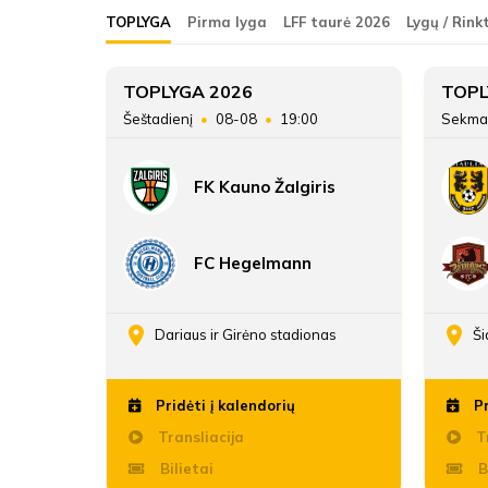
ŽAIDĖJAI
FK Vidzgiris
TOPLYGA
Pirma lyga
LFF taurė 2026
Lygų / Rink
FK Vidzgiris
ATSARGINIAI ŽAIDĖJAI
7
TOPLYGA 2026
TOPL
45
Šeštadienį
08-08
19:00
Sekma
18
FK Kauno Žalgiris
16:39
FC Hegelmann
enos
Dariaus ir Girėno stadionas
Ši
Pridėti į kalendorių
Pr
Transliacija
Tr
Bilietai
B