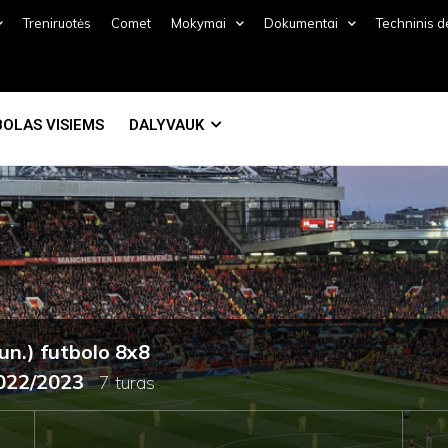
Treniruotės
Comet
Mokymai
Dokumentai
Techninis 
OLAS VISIEMS
DALYVAUK
un.) futbolo 8x8
2022/2023
7 turas