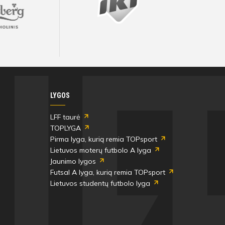
Visos artimiausios rungtynės ir rezultatai
Visos artimiausios rungtynės ir rezultatai
Visos artimiausios rungtynės ir rezultatai
Visos artimiausios rungtynės ir rezultatai
Visos artimiausios rungtynės ir rezultatai
Visos artimiausios rungtynės ir rezultatai
LYGOS
LFF taurė
TOPLYGA
Pirma lyga, kurią remia TOPsport
Lietuvos moterų futbolo A lyga
Jaunimo lygos
Futsal A lyga, kurią remia TOPsport
Lietuvos studentų futbolo lyga