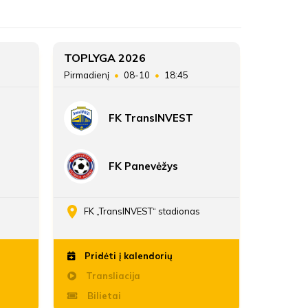
ŽAIDĖJAI
MFA Bitės
MFA Bitės
ATSARGINIAI ŽAIDĖJAI
4
TOPLYGA 2026
TOPLYG
Pirmadienį
08-10
18:45
Sekmadie
24
FK TransINVEST
42:31
FK Panevėžys
FK „TransINVEST“ stadionas
Daria
Pridėti į kalendorių
Pridė
Transliacija
Trans
Bilietai
Bili