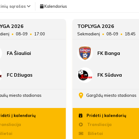
TEISĖJAI
tinių sąrašas
Kalendorius
5'
Vieta lentelėje
YGA 2026
TOPLYGA 2026
Goda Jurkonytė
min
dienį
08-09
17:00
Sekmadienį
08-09
18:45
Taškai
FA Šiauliai
FK Banga
5'
Įvarčių skirtumas
Goda Jurkonytė
min
FC Džiugas
FK Sūduva
5'
Goda Jurkonytė
min
aulių miesto stadionas
Gargždų miesto stadionas
idėti į kalendorių
Pridėti į kalendorių
Antras kėlinys
ansliacija
Transliacija
ilietai
Bilietai