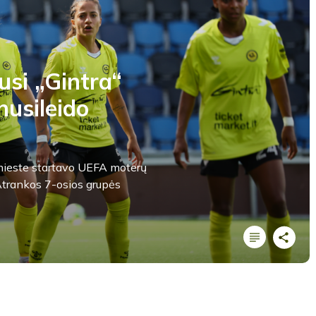
usi „Gintra“
nusileido
s mieste startavo UEFA moterų
trankos 7-osios grupės
LYGOS STATISTIKA
Pirmas kėlinys