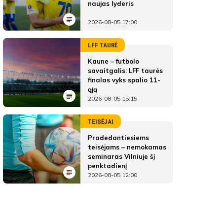
naujas lyderis
2026-08-05 17:00
LFF TAURĖ
Kaune – futbolo
savaitgalis: LFF taurės
finalas vyks spalio 11-
ąją
2026-08-05 15:15
TEISĖJAI
Pradedantiesiems
teisėjams – nemokamas
seminaras Vilniuje šį
penktadienį
2026-08-05 12:00
MFA Bitės