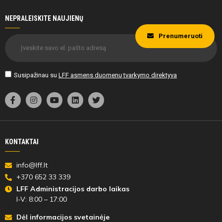
6'
NEPRALEISKITE NAUJIENŲ
min
Prenumeruoti
Monika
Kriūnaitė
Susipažinau su
LFF asmens duomenų tvarkymo direktyva
6'
min
KONTAKTAI
info@lff.lt
Monika
Kriūnaitė
+370 652 33 339
LFF Administracijos darbo laikas
I-V: 8:00 – 17:00
Dėl informacijos svetainėje