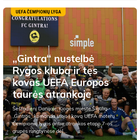
UEFA ČEMPIONIŲ LYGA
„Gintra“ nustelbė
Rygos klubą ir tęs
kovas UEFA Europos
taurės atrankoje
Šeštadienį Danijoje, Kiogės mieste Šiaulių
„Gintros“ komanda stojo į kovą UEFA moterų
Čempionių lygos antro atrankos etapo 7-os
grupės rungtynėse dėl ...