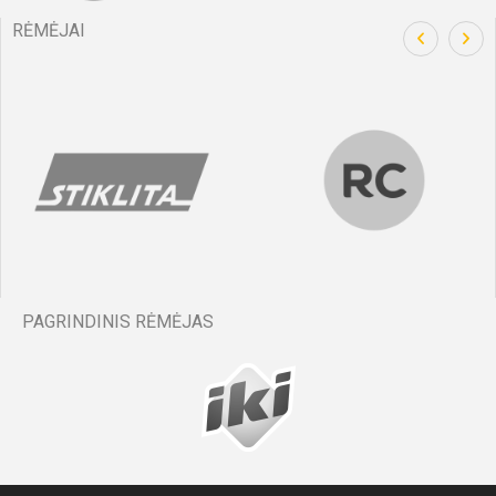
Amelija
9
Braziūnaitė
RĖMĖJAI
6'
min
Rusnė
10
Zeleniūtė
Monika
Gustė
Kriūnaitė
11
Goštautaitė
Adrija
13
Sinkevičiūtė
6'
min
PAGRINDINIS RĖMĖJAS
Monika
Kriūnaitė