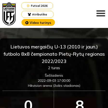
Futsal 2026
Atributika
Video turinys
Lietuvos mergaičių U-13 (2010 ir jaun.)
futbolo 8x8 čempionato Pietų-Rytų regionas
2022/2023
2 turas
Šeštadienis
2022-09-03 17:00:00
Hikvision arena (žolės stadionas)
0
8