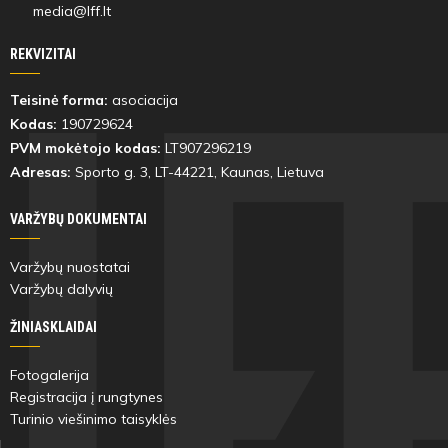
media@lff.lt
6'
min
REKVIZITAI
Teisinė forma:
asociacija
Monika
Kodas:
190729624
Kriūnaitė
PVM mokėtojo kodas:
LT907296219
Adresas:
Sporto g. 3, LT-
44221
, Kaunas, Lietuva
VARŽYBŲ DOKUMENTAI
10'
min
Varžybų nuostatai
Varžybų dalyvių
Adriana
ŽINIASKLAIDAI
Bystronovskaja
Fotogalerija
Registracija į rungtynes
Turinio viešinimo taisyklės