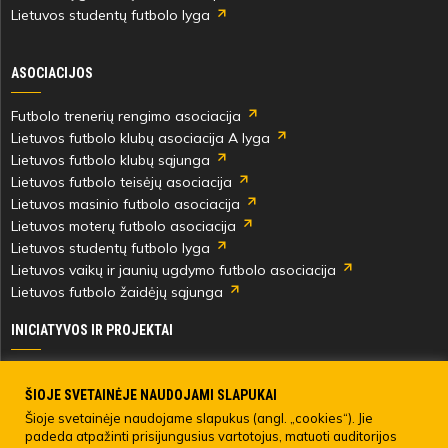
Lietuvos studentų futbolo lyga
min
ASOCIACIJOS
Adriana
Bystronovskaja
Futbolo trenerių rengimo asociacija
Lietuvos futbolo klubų asociacija A lyga
Lietuvos futbolo klubų sąjunga
Lietuvos futbolo teisėjų asociacija
Lietuvos masinio futbolo asociacija
10'
Lietuvos moterų futbolo asociacija
min
Lietuvos studentų futbolo lyga
Lietuvos vaikų ir jaunių ugdymo futbolo asociacija
Lietuvos futbolo žaidėjų sąjunga
Adriana
Bystronovskaja
INICIATYVOS IR PROJEKTAI
Skautingas Lietuvoje ir užsienyje
Paramos fondai
ŠIOJE SVETAINĖJE NAUDOJAMI SLAPUKAI
Medicinos centras
Šioje svetainėje naudojame slapukus (angl. „cookies“). Jie
15'
padeda atpažinti prisijungusius vartotojus, matuoti auditorijos
Live Your Goals