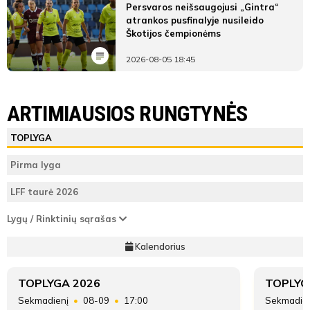
Persvaros neišsaugojusi „Gintra“
atrankos pusfinalyje nusileido
Škotijos čempionėms
2026-08-05 18:45
LYGOS STATISTIKA
FK Vidzgiris
MFA Bitės B
ARTIMIAUSIOS RUNGTYNĖS
Pirmas
FK
MFA Bitės
ŽAIDĖJAI
TEISĖJAI
ŽAIDĖJAI
TOPLYGA
kėlinys
Vidzgiris
B
FK Vidzgiris
Aušra
10'
10'
Pirma lyga
7
Kazakevičiūtė
10'
10'
7
Vieta lentelėje
1
(C)
10'
15'
LFF taurė 2026
5'
15'
15'
MFA Bitės B
18
Taškai
45
Lygų / Rinktinių sąrašas
15'
15'
min
Mileda
Adriana
1
Narkunaitė
Kalendorius
Bystronovskaja
Įvarčių
(G)
16:39
110:10
(C)
Monika
skirtumas
Kriūnaitė
TOPLYGA 2026
TOPLYG
Andrėja
2
Augustė
Sekmadienį
08-09
17:00
Sekmadie
Kisieliūtė