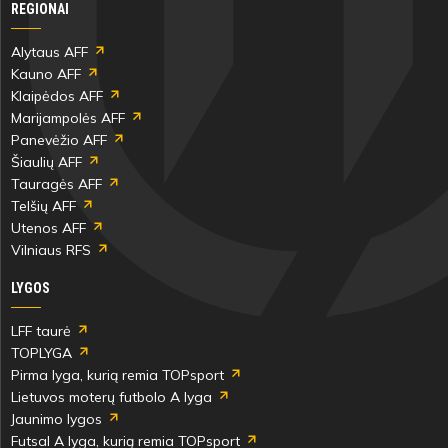
10'
REGIONAI
min
Alytaus AFF
Kauno AFF
Adriana
Klaipėdos AFF
Bystronovskaja
Marijampolės AFF
Panevėžio AFF
Šiaulių AFF
Tauragės AFF
Telšių AFF
10'
Utenos AFF
min
Vilniaus RFS
LYGOS
Adriana
LFF taurė
Bystronovskaja
TOPLYGA
Pirma lyga, kurią remia TOPsport
Lietuvos moterų futbolo A lyga
Jaunimo lygos
Futsal A lyga, kurią remia TOPsport
10'