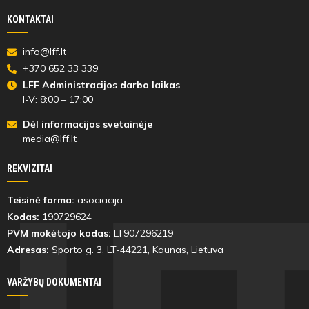
KONTAKTAI
77'
min
info@lff.lt
+370 652 33 339
Dan
LFF Administracijos darbo laikas
Trusevič
I-V: 8:00 – 17:00
Dėl informacijos svetainėje
media@lff.lt
REKVIZITAI
78'
min
Teisinė forma:
asociacija
Kodas:
190729624
Benas
PVM mokėtojo kodas:
LT907296219
Bildžiukas
Adresas:
Sporto g. 3, LT-
44221
, Kaunas, Lietuva
VARŽYBŲ DOKUMENTAI
Varžybų