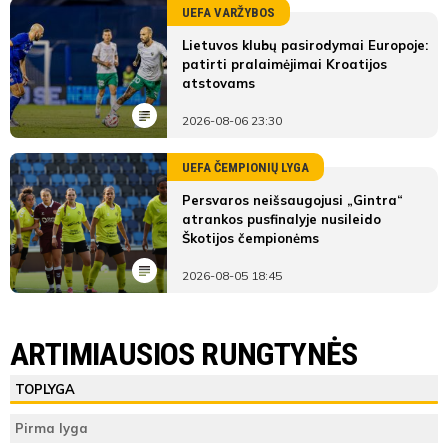
UEFA VARŽYBOS
Lietuvos klubų pasirodymai Europoje:
patirti pralaimėjimai Kroatijos
atstovams
2026-08-06 23:30
UEFA ČEMPIONIŲ LYGA
Persvaros neišsaugojusi „Gintra“
atrankos pusfinalyje nusileido
Škotijos čempionėms
2026-08-05 18:45
LYGOS STATISTIKA
FM Vilniaus Vytis-Širvintos
FK Viltis
ARTIMIAUSIOS RUNGTYNĖS
Pirmas
FM Vilniaus Vytis-
FK
ŽAIDĖJAI
TEISĖJAI
ŽAIDĖJAI
TOPLYGA
kėlinys
Širvintos
Viltis
FM Vilniaus Vytis-
Deimantė
Pirma lyga
Širvintos
Teisėjas
Bikutė