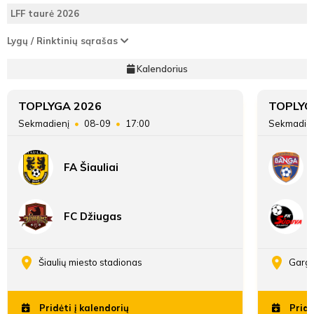
Vieta
2
7
LFF taurė 2026
lentelėje
6'
Lygų / Rinktinių sąrašas
min
ATSARGINIAI ŽAIDĖJAI
ATSARGINIAI ŽAIDĖJAI
FK Viltis
39
Taškai
11
Kalendorius
Bernardas
Įvarčių
72:27
26:70
Marozas
skirtumas
TOPLYGA 2026
TOPLYG
Sekmadienį
08-09
17:00
Sekmadie
FA Šiauliai
14'
min
FC Džiugas
Arūnas
Tomaševičius
Šiaulių miesto stadionas
Gargž
Pridėti į kalendorių
Pridė