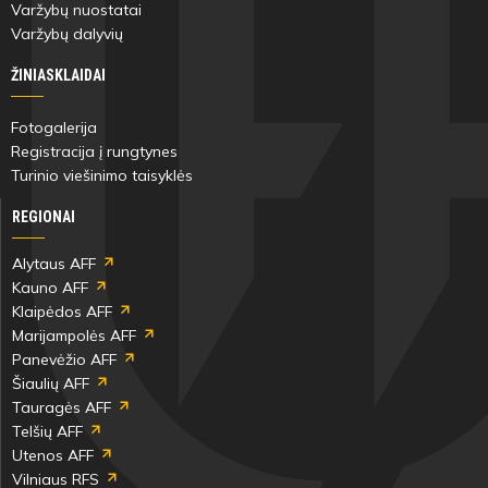
pabaiga
Varžybų nuostatai
Varžybų dalyvių
ŽINIASKLAIDAI
Fotogalerija
Registracija į rungtynes
Turinio viešinimo taisyklės
REGIONAI
Alytaus AFF
Kauno AFF
Klaipėdos AFF
Marijampolės AFF
Panevėžio AFF
Šiaulių AFF
Tauragės AFF
Telšių AFF
Utenos AFF
Vilniaus RFS