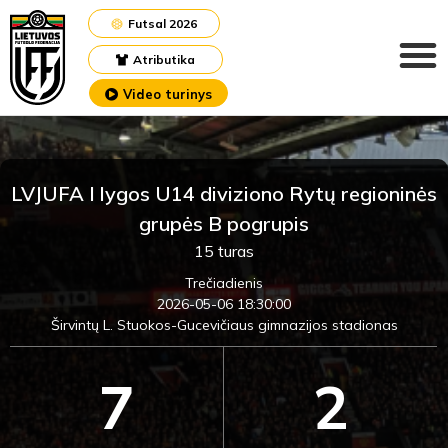
Futsal 2026
Atributika
Video turinys
LVJUFA I lygos U14 diviziono Rytų regioninės
grupės B pogrupis
15 turas
Trečiadienis
2026-05-06 18:30:00
Širvintų L. Stuokos-Gucevičiaus gimnazijos stadionas
7
2