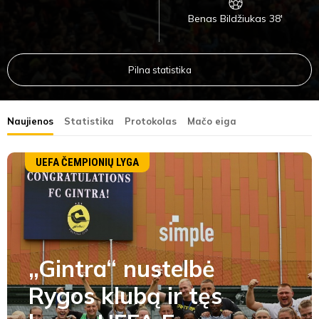
Benas Bildžiukas 38'
Pilna statistika
Naujienos
Statistika
Protokolas
Mačo eiga
UEFA ČEMPIONIŲ LYGA
„Gintra“ nustelbė
Rygos klubą ir tęs