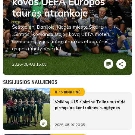
kovas UEFA Europos
taurės atrankoje
Šeštadienį Danijoje, Kiogės mieste Šiaulių
„Gintros“ komanda stojo į kovą UEFA moterų
Čempionių lygos antro atrankos etapo 7-os
grupės rungtynėse dėl ...
2026-08-08 15:05
SUSIJUSIOS NAUJIENOS
U-15 RINKTINĖ
Vaikinų U15 rinktinė Taline sužaidė
pirmąsias kontrolines rungtynes
2026-08-07 20:05