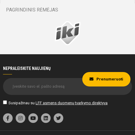
PAGRINDINIS RĖMĖJAS
70'
min
Dan
Trusevič
NEPRALEISKITE NAUJIENŲ
71'
Prenumeruoti
min
Susipažinau su
LFF asmens duomenų tvarkymo direktyva
Mantvydas
Krencius