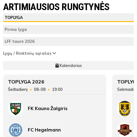
Kauno FK "Feniksas"
"Marijampolė City"
ARTIMIAUSIOS RUNGTYNĖS
Varžybų
"Marijampolė
Kauno FK
ŽAIDĖJAI
TEISĖJAI
ŽAIDĖJAI
TOPLYGA
pabaiga
City"
"Feniksas"
Kauno FK "Feniksas"
Pirma lyga
ATSARGINIAI ŽAIDĖJAI
ATSARGINIAI ŽAIDĖJAI
Vieta
5
10
LFF taurė 2026
lentelėje
"Marijampolė City"
Lygų / Rinktinių sąrašas
7
Taškai
0
Kalendorius
Įvarčių
2:2
0:11
skirtumas
TOPLYGA 2026
TOPLYG
Šeštadienį
08-08
19:00
Sekmadie
FK Kauno Žalgiris
FC Hegelmann