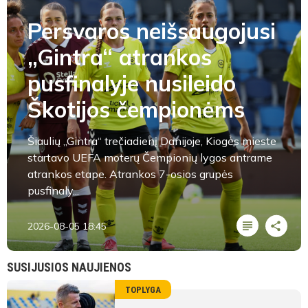
Persvaros neišsaugojusi
„Gintra“ atrankos
pusfinalyje nusileido
Škotijos čempionėms
Šiaulių „Gintra“ trečiadienį Danijoje, Kiogės mieste
startavo UEFA moterų Čempionių lygos antrame
atrankos etape. Atrankos 7-osios grupės
pusfinaly...
2026-08-05 18:45
SUSIJUSIOS NAUJIENOS
TOPLYGA