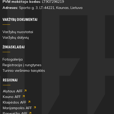
PVM mokėtojo kodas:
LT907296219
Adresas:
Sporto g. 3, LT-
44221
, Kaunas, Lietuva
VARŽYBŲ DOKUMENTAI
Varžybų nuostatai
Varžybų dalyvių
ŽINIASKLAIDAI
Fotogalerija
Registracija į rungtynes
Turinio viešinimo taisyklės
REGIONAI
Alytaus AFF
Kauno AFF
Klaipėdos AFF
Marijampolės AFF
Panevėžio AFF