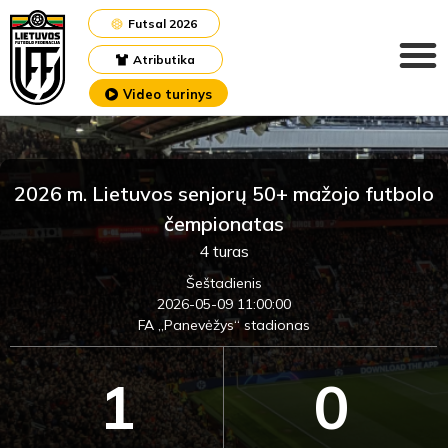
Futsal 2026
Atributika
Video turinys
2026 m. Lietuvos senjorų 50+ mažojo futbolo
čempionatas
4 turas
Šeštadienis
2026-05-09 11:00:00
FA „Panevėžys“ stadionas
1
0