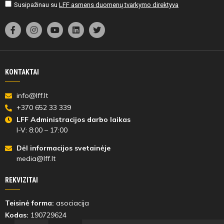
Susipažinau su
LFF asmens duomenų tvarkymo direktyva
KONTAKTAI
info@lff.lt
+370 652 33 339
LFF Administracijos darbo laikas
I-V: 8:00 – 17:00
Dėl informacijos svetainėje
media@lff.lt
REKVIZITAI
Teisinė forma:
asociacija
Kodas:
190729624