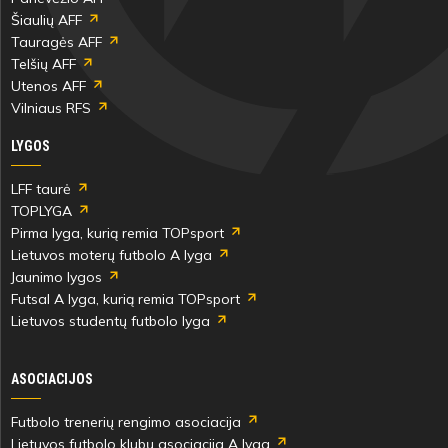
Šiaulių AFF
Tauragės AFF
Telšių AFF
Utenos AFF
Vilniaus RFS
LYGOS
LFF taurė
TOPLYGA
Pirma lyga, kurią remia TOPsport
Lietuvos moterų futbolo A lyga
Jaunimo lygos
Futsal A lyga, kurią remia TOPsport
Lietuvos studentų futbolo lyga
ASOCIACIJOS
Futbolo trenerių rengimo asociacija
Lietuvos futbolo klubų asociacija A lyga