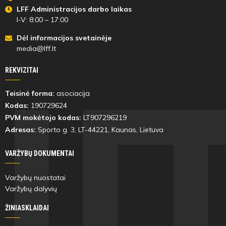
Danielius
LFF Administracijos darbo laikas
Avraam
I-V: 8:00 – 17:00
Dėl informacijos svetainėje
media@lff.lt
76'
REKVIZITAI
min
Teisinė forma:
asociacija
Kodas:
190729624
Arminas
Airidas
Baltrimas
Mažonis
PVM mokėtojo kodas:
LT907296219
Adresas:
Sporto g. 3, LT-
44221
, Kaunas, Lietuva
VARŽYBŲ DOKUMENTAI
76'
Varžybų nuostatai
min
Varžybų dalyvių
ŽINIASKLAIDAI
Daniil
Oskaras
Lantuchov
Astrauskas