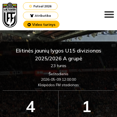
Futsal 2026
Atributika
Video turinys
Elitinės jaunių lygos U15 divizionas
2025/2026 A grupė
23 turas
Šeštadienis
2026-05-09 12:00:00
Klaipėdos FM stadionas
4
1