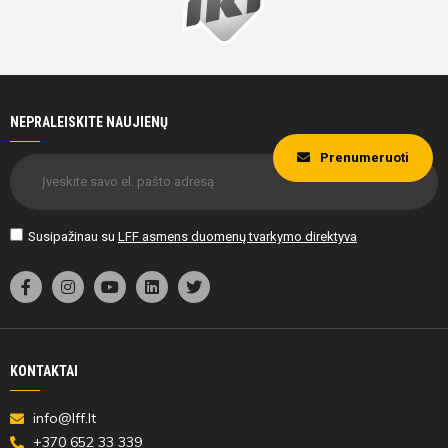
Leonas
Arminas
Šiaulys
Bružas
NEPRALEISKITE NAUJIENŲ
60'
Prenumeruoti
min
Benas
Jurgis
Susipažinau su
LFF asmens duomenų tvarkymo direktyva
Misevičius
Vyšniauskas
72'
KONTAKTAI
min
info@lff.lt
+370 652 33 339