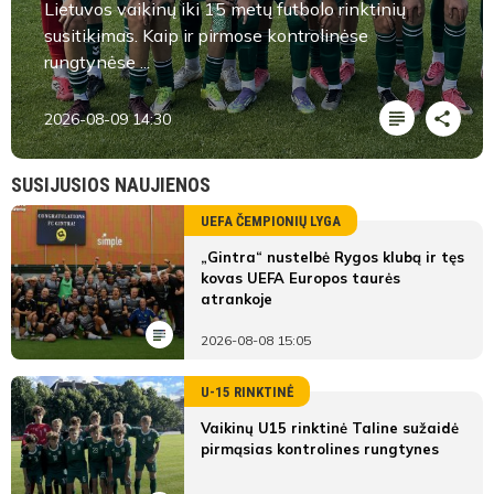
Lietuvos vaikinų iki 15 metų futbolo rinktinių
susitikimas. Kaip ir pirmose kontrolinėse
rungtynėse ...
2026-08-09 14:30
SUSIJUSIOS NAUJIENOS
UEFA ČEMPIONIŲ LYGA
„Gintra“ nustelbė Rygos klubą ir tęs
kovas UEFA Europos taurės
atrankoje
2026-08-08 15:05
U-15 RINKTINĖ
Vaikinų U15 rinktinė Taline sužaidė
pirmąsias kontrolines rungtynes