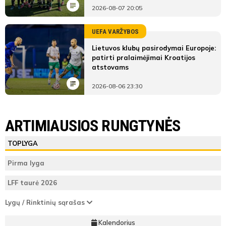
2026-08-07 20:05
UEFA VARŽYBOS
Lietuvos klubų pasirodymai Europoje:
patirti pralaimėjimai Kroatijos
atstovams
2026-08-06 23:30
LYGOS STATISTIKA
Klaipėdos FM
FA Panevėžys-PRSSG
ARTIMIAUSIOS RUNGTYNĖS
Pirmas
FA
ŽAIDĖJAI
TEISĖJAI
ŽAIDĖJAI
Klaipėdos
TOPLYGA
kėlinys
Panevėžys-
Klaipėdos FM
FM
PRSSG
Simas
Pirma lyga
Teisėjas
Kaušas
LFF taurė 2026
Vieta
6
5
9'
lentelėje
FA Panevėžys-PRSSG
Lygų / Rinktinių sąrašas
min
ATSARGINIAI ŽAIDĖJAI
ATSARGINIAI ŽAIDĖJAI
41
Taškai
45
Kalendorius