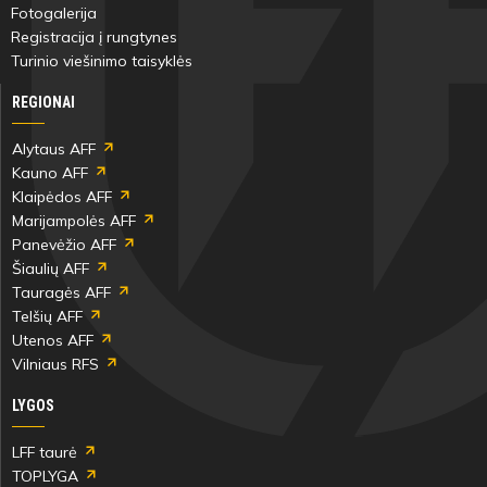
Fotogalerija
Registracija į rungtynes
Turinio viešinimo taisyklės
REGIONAI
85'
min
Alytaus AFF
Kauno AFF
Artūras
Arenas
Klaipėdos AFF
Urbonas
Volkovas
Marijampolės AFF
Panevėžio AFF
Šiaulių AFF
Tauragės AFF
Telšių AFF
85'
Utenos AFF
Vilniaus RFS
min
LYGOS
Edvinas
Nojus
Karinauskas
Gelžinis
LFF taurė
TOPLYGA