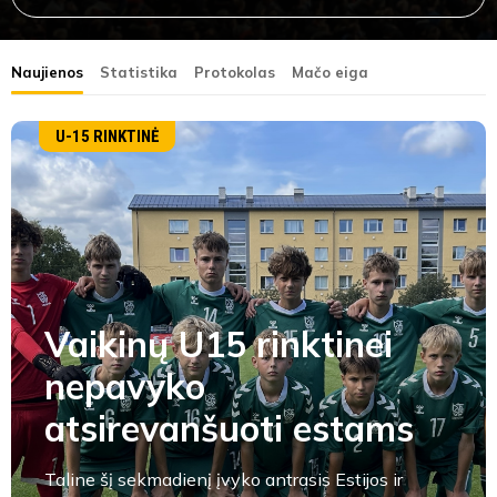
Naujienos
Statistika
Protokolas
Mačo eiga
U-15 RINKTINĖ
Vaikinų U15 rinktinei
nepavyko
atsirevanšuoti estams
Taline šį sekmadienį įvyko antrasis Estijos ir