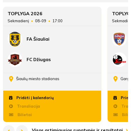
Danielius
Įvarčių
Avraam
TOPLYGA 2026
TOPLYG
77:61
93:70
skirtumas
Sekmadienį
08-09
17:00
Sekmadie
FA Šiauliai
27'
min
FC Džiugas
Arminas
Bružas
Šiaulių miesto stadionas
Gargž
Antras
Pridėti į kalendorių
Pridė
kėlinys
Transliacija
Trans
Bilietai
Bilie
Visos artimiausios rungtynės ir rezultatai