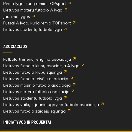
Pirma lyga, kurią remia TOPsport
Lietuvos moterų futbolo A lyga
Jaunimo lygos
85'
Futsal A lyga, kurią remia TOPsport
min
Lietuvos studentų futbolo lyga
Lukas
Lukas
ASOCIACIJOS
Ruginis
Zaniauskas
Futbolo trenerių rengimo asociacija
Lietuvos futbolo klubų asociacija A lyga
Lietuvos futbolo klubų sąjunga
Lietuvos futbolo teisėjų asociacija
88'
Lietuvos masinio futbolo asociacija
min
Lietuvos moterų futbolo asociacija
Lietuvos studentų futbolo lyga
Lietuvos vaikų ir jaunių ugdymo futbolo asociacija
Kristupas
Lietuvos futbolo žaidėjų sąjunga
Kuodis
INICIATYVOS IR PROJEKTAI