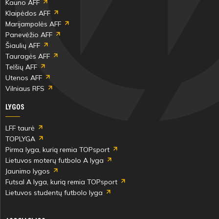
Kauno AFF
Klaipėdos AFF
Marijampolės AFF
Panevėžio AFF
Šiaulių AFF
Tauragės AFF
Telšių AFF
Utenos AFF
Vilniaus RFS
LYGOS
LFF taurė
TOPLYGA
Pirma lyga, kurią remia TOPsport
Lietuvos moterų futbolo A lyga
Jaunimo lygos
Futsal A lyga, kurią remia TOPsport
Lietuvos studentų futbolo lyga