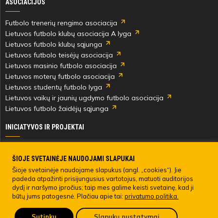
ASOCIACIJOS
Futbolo trenerių rengimo asociacija
Lietuvos futbolo klubų asociacija A lyga
Lietuvos futbolo klubų sąjunga
Lietuvos futbolo teisėjų asociacija
Lietuvos masinio futbolo asociacija
Lietuvos moterų futbolo asociacija
Lietuvos studentų futbolo lyga
Lietuvos vaikų ir jaunių ugdymo futbolo asociacija
Lietuvos futbolo žaidėjų sąjunga
INICIATYVOS IR PROJEKTAI
Skautingas Lietuvoje ir užsienyje
Paramos fondai
ŠIOJE SVETAINĖJE NAUDOJAMI SLAPUKAI
Medicinos centras
Šioje svetainėje naudojame slapukus (angl. „cookies“). Jie
padeda atpažinti prisijungusius vartotojus, matuoti auditorijos
Live Your Goals
dydį ir naršymo įpročius; taip mes galime keisti svetainę, kad ji
būtų jums patogesnė. Plačiau apie tai:
privatumo politika.
© 2022 LIETUVOS FUTBOLO FEDERACIJA. Visos teisės saugomos.
Sutinku
Slapukų nustatymai