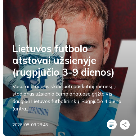
Lietuvos futbolo
atstovai užsienyje
(rugpjūčio 3-9 dienos)
Vasarai pradėjus skaičiuoti paskutinį mėnesį, į
stadionus užsienio čempionatuose grįžta vis
daugiau Lietuvos futbolininkų. Rugpjūčio 4 diena
(antra...
2026-08-09 23:45