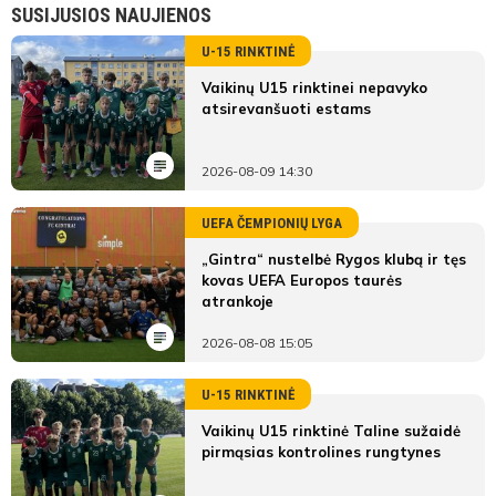
SUSIJUSIOS NAUJIENOS
U-15 RINKTINĖ
Vaikinų U15 rinktinei nepavyko
atsirevanšuoti estams
2026-08-09 14:30
UEFA ČEMPIONIŲ LYGA
„Gintra“ nustelbė Rygos klubą ir tęs
kovas UEFA Europos taurės
atrankoje
2026-08-08 15:05
U-15 RINKTINĖ
Vaikinų U15 rinktinė Taline sužaidė
pirmąsias kontrolines rungtynes