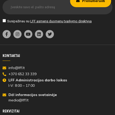
Prenumeruoti
Susipažinau su
LFF asmens duomenų tvarkymo direktyva
KONTAKTAI
info@lff.lt
+370 652 33 339
LFF Administracijos darbo laikas
I-V: 8:00 – 17:00
Dėl informacijos svetainėje
media@lff.lt
REKVIZITAI