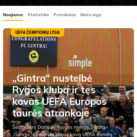
Naujienos
Statistika
Protokolas
Mačo eiga
UEFA ČEMPIONIŲ LYGA
„Gintra“ nustelbė
Rygos klubą ir tęs
kovas UEFA Europos
taurės atrankoje
Šeštadienį Danijoje, Kiogės mieste Šiaulių
„Gintros“ komanda stojo į kovą UEFA moterų