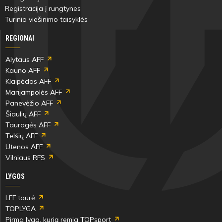
Registracija į rungtynes
Turinio viešinimo taisyklės
REGIONAI
Alytaus AFF
Kauno AFF
Klaipėdos AFF
Marijampolės AFF
Panevėžio AFF
Šiaulių AFF
Tauragės AFF
Telšių AFF
Utenos AFF
Vilniaus RFS
LYGOS
LFF taurė
TOPLYGA
Pirma lyga, kurią remia TOPsport