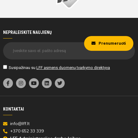
NEPRALEISKITE NAUJIENŲ
Prenumeruoti
Susipažinau su
LFF asmens duomenų tvarkymo direktyva
KONTAKTAI
info@lff.lt
+370 652 33 339