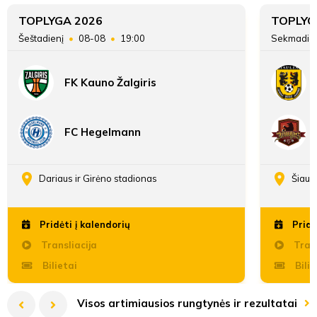
Vilius
skirtumas
Valantinas
TOPLYGA 2026
TOPLYG
Šeštadienį
08-08
19:00
Sekmadie
Antras
FK Kauno Žalgiris
kėlinys
FC Hegelmann
41'
min
Dariaus ir Girėno stadionas
Šiaul
Armandas
Pridėti į kalendorių
Pridė
Pinkevičius
Transliacija
Trans
Bilietai
Bilie
Visos artimiausios rungtynės ir rezultatai
55'