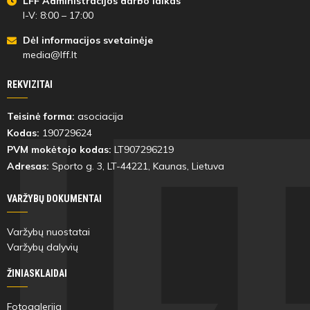
LFF Administracijos darbo laikas
I-V: 8:00 – 17:00
Dėl informacijos svetainėje
media@lff.lt
REKVIZITAI
Teisinė forma:
asociacija
Kodas:
190729624
PVM mokėtojo kodas:
LT907296219
Adresas:
Sporto g. 3, LT-
44221
, Kaunas, Lietuva
VARŽYBŲ DOKUMENTAI
Varžybų nuostatai
Varžybų dalyvių
ŽINIASKLAIDAI
Fotogalerija