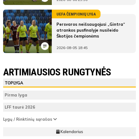
UEFA ČEMPIONIŲ LYGA
Persvaros neišsaugojusi „Gintra“
atrankos pusfinalyje nusileido
Škotijos čempionėms
2026-08-05 18:45
LYGOS STATISTIKA
Minijos FA
Klaipėdos FM C
ARTIMIAUSIOS RUNGTYNĖS
Pirmas
Minijos
Klaipėdos FM
ŽAIDĖJAI
TEISĖJAI
ŽAIDĖJAI
TOPLYGA
kėlinys
FA
C
Minijos FA
Gvidas
Pirma lyga
Teisėjas
Gnedojus
4
Vieta lentelėje
5
LFF taurė 2026
22'
Klaipėdos FM C
20
Taškai
12
Lygų / Rinktinių sąrašas
min
ATSARGINIAI ŽAIDĖJAI
ATSARGINIAI ŽAIDĖJAI
Kalendorius
Įvarčių
34:18
35:32