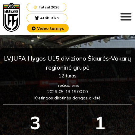
Futsal 2026
Atributika
Video turinys
LVJUFA I lygos U15 diviziono Šiaurės-Vakarų
regioninė grupė
12 turas
Trečiadienis
2026-05-13 19:00:00
Kretingos dirbtinės dangos aikštė
3
1