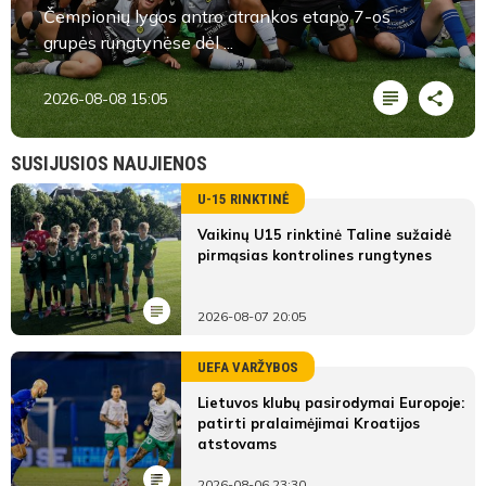
Čempionių lygos antro atrankos etapo 7-os
grupės rungtynėse dėl ...
2026-08-08 15:05
SUSIJUSIOS NAUJIENOS
U-15 RINKTINĖ
Vaikinų U15 rinktinė Taline sužaidė
pirmąsias kontrolines rungtynes
2026-08-07 20:05
UEFA VARŽYBOS
Lietuvos klubų pasirodymai Europoje:
patirti pralaimėjimai Kroatijos
atstovams
2026-08-06 23:30