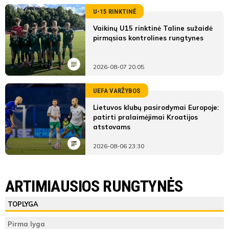
U-15 RINKTINĖ
Vaikinų U15 rinktinė Taline sužaidė
pirmąsias kontrolines rungtynes
2026-08-07 20:05
UEFA VARŽYBOS
Lietuvos klubų pasirodymai Europoje:
patirti pralaimėjimai Kroatijos
atstovams
2026-08-06 23:30
LYGOS STATISTIKA
Nemenčinės MFK
MFK Žalgiris
ARTIMIAUSIOS RUNGTYNĖS
Pirmas
Nemenčinės
MFK
ŽAIDĖJAI
TEISĖJAI
ŽAIDĖJAI
TOPLYGA
kėlinys
MFK
Žalgiris
Nemenčinės MFK
Olivia
7'
Pirma lyga
10