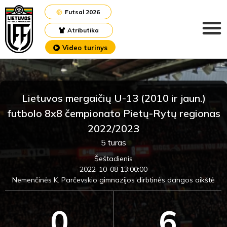
Futsal 2026
Atributika
Video turinys
Lietuvos mergaičių U-13 (2010 ir jaun.)
futbolo 8x8 čempionato Pietų-Rytų regionas
2022/2023
5 turas
Šeštadienis
2022-10-08 13:00:00
Nemenčinės K. Parčevskio gimnazijos dirbtinės dangos aikštė
0
6