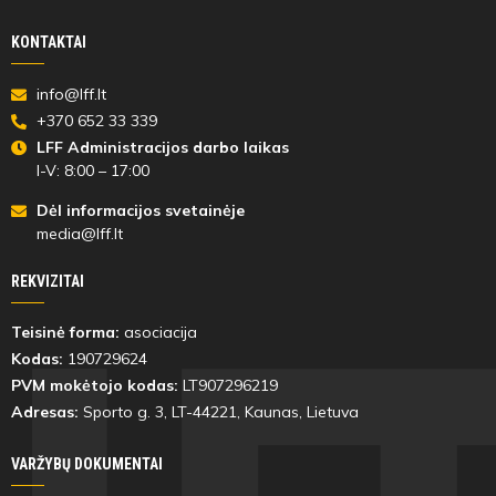
KONTAKTAI
info@lff.lt
+370 652 33 339
LFF Administracijos darbo laikas
I-V: 8:00 – 17:00
Dėl informacijos svetainėje
media@lff.lt
REKVIZITAI
Teisinė forma:
asociacija
Kodas:
190729624
PVM mokėtojo kodas:
LT907296219
Adresas:
Sporto g. 3, LT-
44221
, Kaunas, Lietuva
VARŽYBŲ DOKUMENTAI