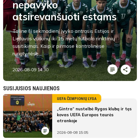
nepavyko
atsirevanšuoti estams
Taline šį sekmadienį įvyko antrasis Estijos ir
Lietuvos vaikinų iki 15 metų futbolo rinktinių
susitikimas. Kaip ir pirmose kontrolinėse
rungtynėse ...
2026-08-09 14:30
SUSIJUSIOS NAUJIENOS
UEFA ČEMPIONIŲ LYGA
„Gintra“ nustelbė Rygos klubą ir tęs
kovas UEFA Europos taurės
atrankoje
2026-08-08 15:05