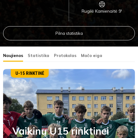
Rugilė Kamienaitė 9'
Pilna statistika
Naujienos
Statistika
Protokolas
Mačo eiga
U-15 RINKTINĖ
Vaikinų U15 rinktinei