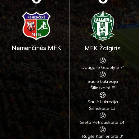
Nemenčinės MFK
MFK Žalgiris
Daugailė Gudelytė 7'
Saulė Lukrecija
Šilinskaitė 9'
Saulė Lukrecija
Šilinskaitė 13'
Greta Petrauskaitė 14'
Rugilė Kamienaitė 3'