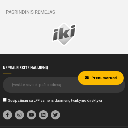
Rugilė
Kamienaitė
PAGRINDINIS RĖMĖJAS
Varžybų
pabaiga
NEPRALEISKITE NAUJIENŲ
Prenumeruoti
Susipažinau su
LFF asmens duomenų tvarkymo direktyva