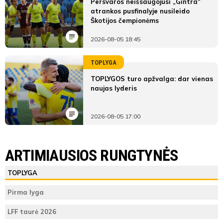
Persvaros neišsaugojusi „Gintra“
atrankos pusfinalyje nusileido
Škotijos čempionėms
2026-08-05 18:45
TOPLYGA
TOPLYGOS turo apžvalga: dar vienas
naujas lyderis
2026-08-05 17:00
LYGOS STATISTIKA
Ukmergės SC
FA Utenis
ARTIMIAUSIOS RUNGTYNĖS
Pirmas
Ukmergės
FA
ŽAIDĖJAI
TEISĖJAI
ŽAIDĖJAI
TOPLYGA
kėlinys
SC
Utenis
Ukmergės SC
Jonė Blusytė
Dimbelytė
Pirma lyga
1
1
(G)
Erika
(G)
2
Vieta lentelėje
5
Ugnė
LFF taurė 2026
Bakaitė