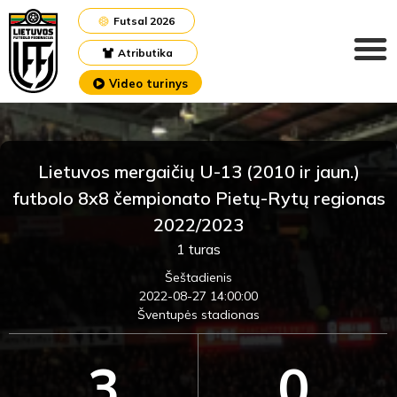
Futsal 2026
Atributika
Video turinys
Lietuvos mergaičių U-13 (2010 ir jaun.)
futbolo 8x8 čempionato Pietų-Rytų regionas
2022/2023
1 turas
Šeštadienis
2022-08-27 14:00:00
Šventupės stadionas
3
0