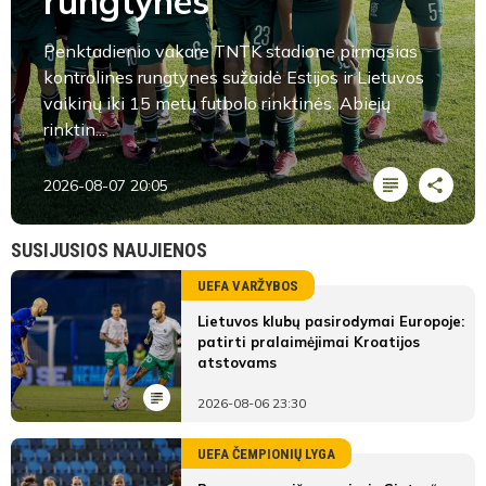
rungtynes
Penktadienio vakare TNTK stadione pirmąsias
kontrolines rungtynes sužaidė Estijos ir Lietuvos
vaikinų iki 15 metų futbolo rinktinės. Abiejų
rinktin...
2026-08-07 20:05
SUSIJUSIOS NAUJIENOS
UEFA VARŽYBOS
Lietuvos klubų pasirodymai Europoje:
patirti pralaimėjimai Kroatijos
atstovams
2026-08-06 23:30
UEFA ČEMPIONIŲ LYGA