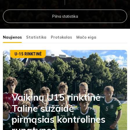
Pilna statistika
Naujienos
Statistika
Protokolas
Mačo eiga
U-15 RINKTINĖ
Vaikinų U15 rinktinė
Taline sužaidė
pirmąsias kontrolines