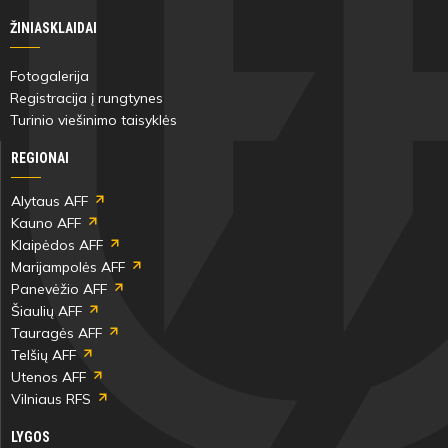
min
ŽINIASKLAIDAI
Fotogalerija
Registracija į rungtynes
Turinio viešinimo taisyklės
REGIONAI
20'
min
Alytaus AFF
Kauno AFF
Klaipėdos AFF
Ugnė
Marijampolės AFF
Bakaitė
Panevėžio AFF
Šiaulių AFF
Tauragės AFF
Antras
Telšių AFF
kėlinys
Utenos AFF
Vilniaus RFS
Ugnė
LYGOS