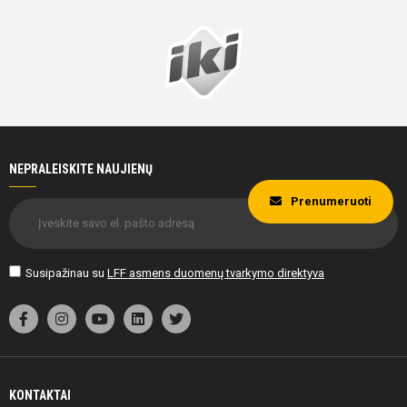
20'
min
Ugnė
Bakaitė
NEPRALEISKITE NAUJIENŲ
Prenumeruoti
20'
min
Susipažinau su
LFF asmens duomenų tvarkymo direktyva
Ugnė
Bakaitė
KONTAKTAI