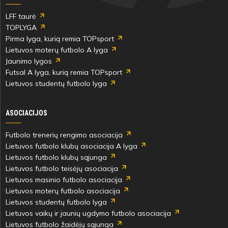
Gruodytė
LFF taurė
TOPLYGA
25'
Pirma lyga, kurią remia TOPsport
min
Lietuvos moterų futbolo A lyga
Jaunimo lygos
Futsal A lyga, kurią remia TOPsport
Lietuvos studentų futbolo lyga
Ugnė
ASOCIACIJOS
Gruodytė
Futbolo trenerių rengimo asociacija
25'
Lietuvos futbolo klubų asociacija A lyga
min
Lietuvos futbolo klubų sąjunga
Lietuvos futbolo teisėjų asociacija
Lietuvos masinio futbolo asociacija
Lietuvos moterų futbolo asociacija
Lietuvos studentų futbolo lyga
Lietuvos vaikų ir jaunių ugdymo futbolo asociacija
Ugnė
Lietuvos futbolo žaidėjų sąjunga
Gruodytė