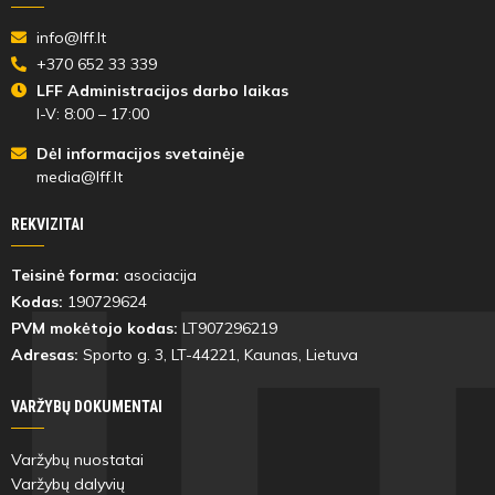
20'
min
info@lff.lt
+370 652 33 339
LFF Administracijos darbo laikas
I-V: 8:00 – 17:00
Dėl informacijos svetainėje
Ugnė
media@lff.lt
Bakaitė
REKVIZITAI
20'
min
Teisinė forma:
asociacija
Kodas:
190729624
PVM mokėtojo kodas:
LT907296219
Adresas:
Sporto g. 3, LT-
44221
, Kaunas, Lietuva
Ugnė
VARŽYBŲ DOKUMENTAI
Bakaitė
Varžybų nuostatai
20'
Varžybų dalyvių