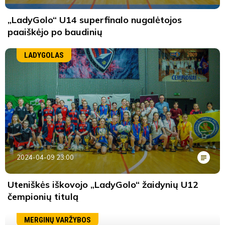
„LadyGolo“ U14 superfinalo nugalėtojos
paaiškėjo po baudinių
LADYGOLAS
2024-04-09 23:00
Uteniškės iškovojo „LadyGolo“ žaidynių U12
čempionių titulą
MERGINŲ VARŽYBOS