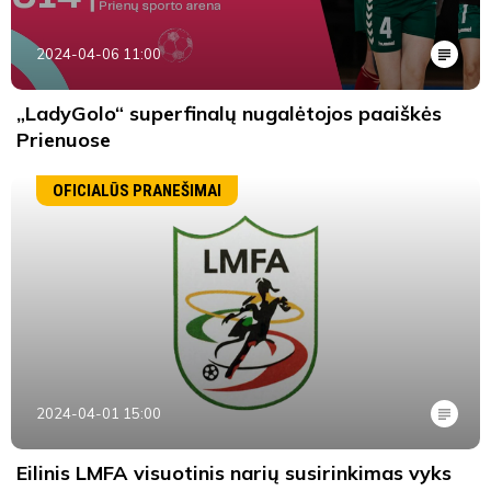
2024-04-06 11:00
„LadyGolo“ superfinalų nugalėtojos paaiškės
Prienuose
OFICIALŪS PRANEŠIMAI
2024-04-01 15:00
Eilinis LMFA visuotinis narių susirinkimas vyks