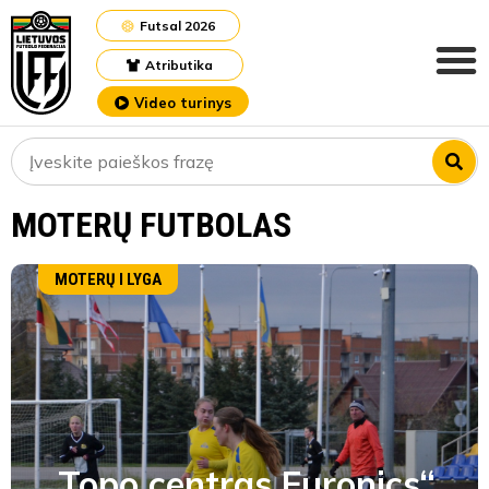
Futsal 2026
Atributika
Video turinys
MOTERŲ FUTBOLAS
MOTERŲ I LYGA
„Topo centras Euronics“