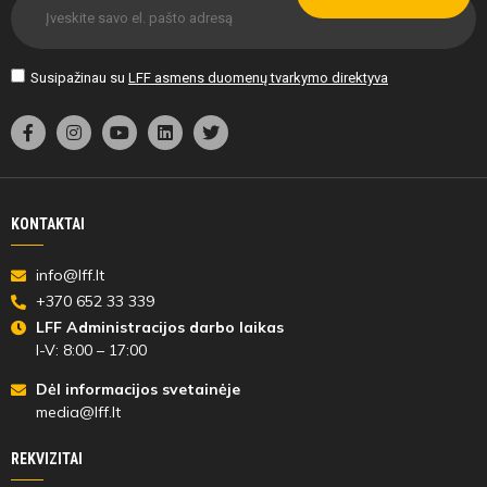
Susipažinau su
LFF asmens duomenų tvarkymo direktyva
KONTAKTAI
info@lff.lt
+370 652 33 339
LFF Administracijos darbo laikas
I-V: 8:00 – 17:00
Dėl informacijos svetainėje
media@lff.lt
REKVIZITAI