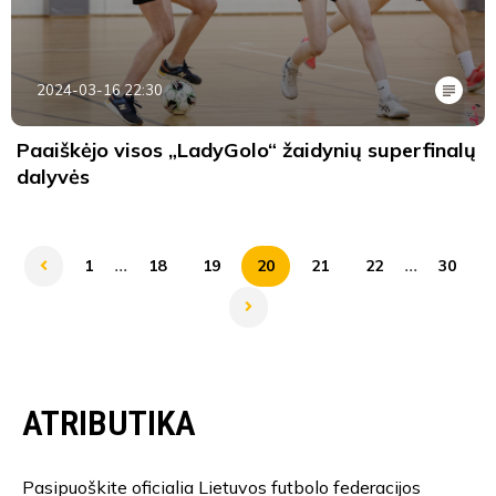
2024-03-16 22:30
Paaiškėjo visos „LadyGolo“ žaidynių superfinalų
dalyvės
...
...
1
18
19
20
21
22
30
ATRIBUTIKA
Pasipuoškite oficialia Lietuvos futbolo federacijos