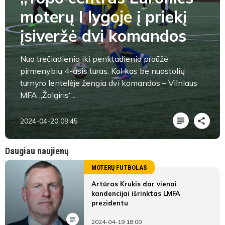
moterų I lygoje į priekį
įsiveržė dvi komandos
Nuo trečiadienio iki penktadienio praūžė
pirmenybių 4-asis turas. Kol kas be nuostolių
turnyro lentelėje žengia dvi komandos – Vilniaus
MFA „Žalgiris“...
2024-04-20 09:45
Daugiau naujienų
MOTERŲ FUTBOLAS
Artūras Krukis dar vienai
kandencijai išrinktas LMFA
prezidentu
2024-04-19 18:00