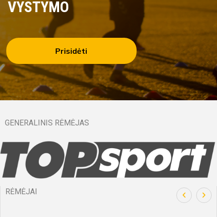
VYSTYMO
Prisidėti
GENERALINIS RĖMĖJAS
RĖMĖJAI