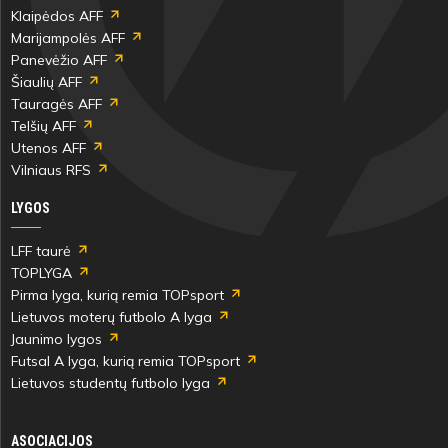
Klaipėdos AFF
Marijampolės AFF
Panevėžio AFF
Šiaulių AFF
Tauragės AFF
Telšių AFF
Utenos AFF
Vilniaus RFS
LYGOS
LFF taurė
TOPLYGA
Pirma lyga, kurią remia TOPsport
Lietuvos moterų futbolo A lyga
Jaunimo lygos
Futsal A lyga, kurią remia TOPsport
Lietuvos studentų futbolo lyga
ASOCIACIJOS