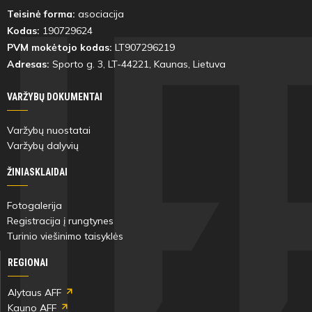
Teisinė forma:
asociacija
Kodas:
190729624
PVM mokėtojo kodas:
LT907296219
Adresas:
Sporto g. 3, LT-
44221
, Kaunas, Lietuva
VARŽYBŲ DOKUMENTAI
Varžybų nuostatai
Varžybų dalyvių
ŽINIASKLAIDAI
Fotogalerija
Registracija į rungtynes
Turinio viešinimo taisyklės
REGIONAI
Alytaus AFF
Kauno AFF