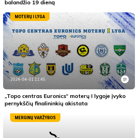
balandžio 19 dieną
MOTERŲ I LYGA
2024-04-01 11:45
„Topo centras Euronics“ moterų I lygoje įvyko
pernykščių finalininkių akistata
MERGINŲ VARŽYBOS