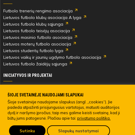
Futbolo trenerių rengimo asociacija
Lietuvos futbolo klubų asociacija A lyga
Lietuvos futbolo klubų sąjunga
Lietuvos futbolo teisėjų asociacija
Lietuvos masinio futbolo asociacija
Lietuvos moterų futbolo asociacija
Lietuvos studentų futbolo lyga
Lietuvos vaikų ir jaunių ugdymo futbolo asociacija
Lietuvos futbolo žaidėjų sąjunga
INICIATYVOS IR PROJEKTAI
Skautingas Lietuvoje ir užsienyje
Paramos fondai
ŠIOJE SVETAINĖJE NAUDOJAMI SLAPUKAI
Medicinos centras
Šioje svetainėje naudojame slapukus (angl. „cookies“). Jie
padeda atpažinti prisijungusius vartotojus, matuoti auditorijos
Live Your Goals
dydį ir naršymo įpročius; taip mes galime keisti svetainę, kad ji
būtų jums patogesnė. Plačiau apie tai:
privatumo politika.
© 2022 LIETUVOS FUTBOLO FEDERACIJA. Visos teisės saugomos.
Sutinku
Slapukų nustatymai
Pateikti anoniminį skundą