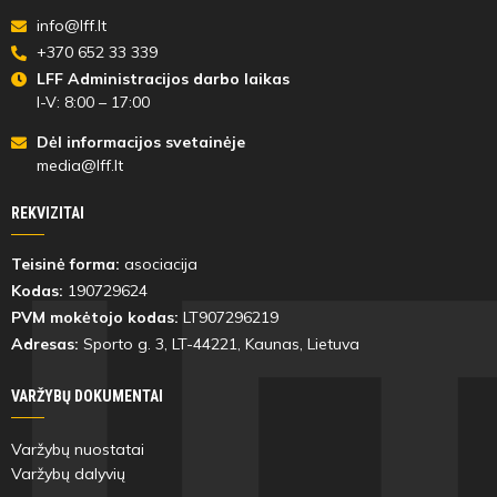
info@lff.lt
+370 652 33 339
LFF Administracijos darbo laikas
I-V: 8:00 – 17:00
Dėl informacijos svetainėje
media@lff.lt
REKVIZITAI
Teisinė forma:
asociacija
Kodas:
190729624
PVM mokėtojo kodas:
LT907296219
Adresas:
Sporto g. 3, LT-
44221
, Kaunas, Lietuva
VARŽYBŲ DOKUMENTAI
Varžybų nuostatai
Varžybų dalyvių