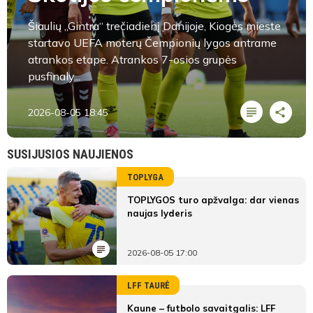
Šiaulių „Gintra“ trečiadienį Danijoje, Kiogės mieste
startavo UEFA moterų Čempionių lygos antrame
atrankos etape. Atrankos 7-osios grupės
pusfinaly...
2026-08-05 18:45
SUSIJUSIOS NAUJIENOS
TOPLYGA
TOPLYGOS turo apžvalga: dar vienas
naujas lyderis
2026-08-05 17:00
LFF TAURĖ
Kaune – futbolo savaitgalis: LFF