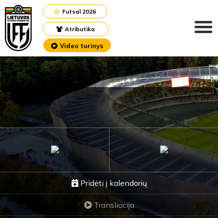
Futsal 2026
Atributika
Video turinys
Pridėti į kalendorių
Transliacija