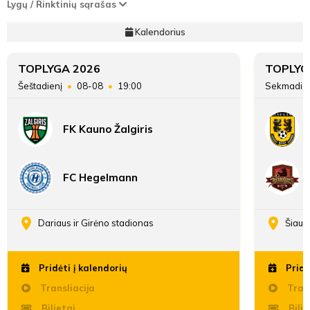
Lygų / Rinktinių sąrašas
Kalendorius
TOPLYGA 2026
TOPLYG
Šeštadienį
08-08
19:00
Sekmadie
FK Kauno Žalgiris
FC Hegelmann
Dariaus ir Girėno stadionas
Šiaul
Pridėti į kalendorių
Pridė
Transliacija
Trans
Bilietai
Bilie