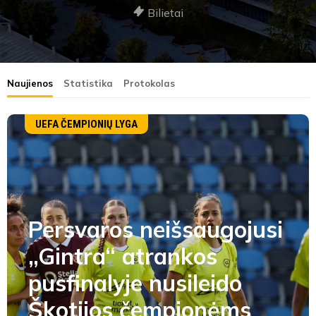
Bilietai
Naujienos
Statistika
Protokolas
UEFA ČEMPIONIŲ LYGA
Persvaros neišsaugojusi
„Gintra“ atrankos
pusfinalyje nusileido
Škotijos čempionėms